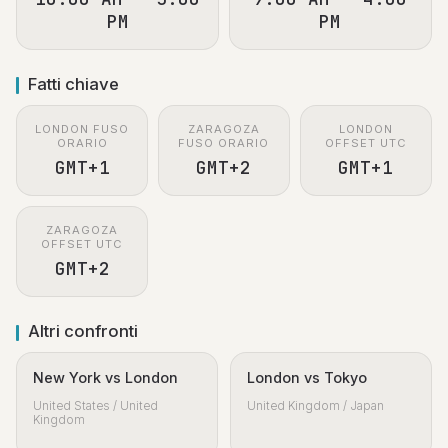
PM
PM
Fatti chiave
LONDON FUSO
ZARAGOZA
LONDON
ORARIO
FUSO ORARIO
OFFSET UTC
GMT+1
GMT+2
GMT+1
ZARAGOZA
OFFSET UTC
GMT+2
Altri confronti
New York vs London
London vs Tokyo
United States / United
United Kingdom / Japan
Kingdom