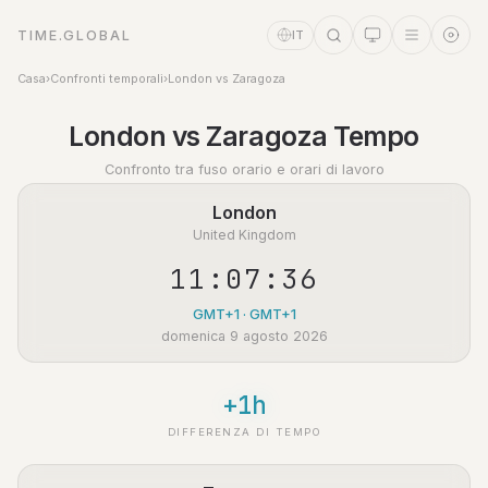
TIME.GLOBAL
IT
Casa
›
Confronti temporali
›
London vs Zaragoza
Assistente a tempo
London vs Zaragoza Tempo
Online
Confronto tra fuso orario e orari di lavoro
London
United Kingdom
11:07:37
GMT+1 · GMT+1
domenica 9 agosto 2026
+1h
DIFFERENZA DI TEMPO