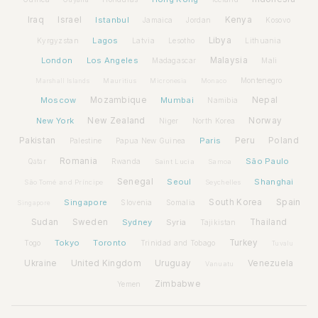
Iraq
Israel
Istanbul
Kenya
Jamaica
Jordan
Kosovo
Lagos
Libya
Kyrgyzstan
Latvia
Lithuania
Lesotho
London
Los Angeles
Malaysia
Madagascar
Mali
Montenegro
Marshall Islands
Mauritius
Micronesia
Monaco
Moscow
Mozambique
Mumbai
Nepal
Namibia
New York
New Zealand
Norway
Niger
North Korea
Pakistan
Paris
Peru
Poland
Palestine
Papua New Guinea
Romania
São Paulo
Rwanda
Qatar
Saint Lucia
Samoa
Senegal
Seoul
Shanghai
São Tomé and Príncipe
Seychelles
Spain
Singapore
South Korea
Slovenia
Somalia
Singapore
Sudan
Sweden
Sydney
Syria
Thailand
Tajikistan
Tokyo
Toronto
Turkey
Togo
Trinidad and Tobago
Tuvalu
Ukraine
United Kingdom
Uruguay
Venezuela
Vanuatu
Zimbabwe
Yemen