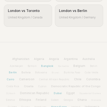
London vs Toronto
London vs Berlin
United Kingdom / Canada
United Kingdom / Germany
Afghanistan
Algeria
Angola
Argentina
Australia
Bangkok
Belgium
Azerbaijan
Benin
Bahrain
Barbados
Berlin
Bolivia
Botswana
Burkina Faso
Brunei
Cabo Verde
Cairo
Cameroon
Chile
Colombia
Central African Republic
Croatia
Democratic Republic of the Congo
Costa Rica
Cyprus
Dominican Republic
Dubai
Egypt
Djibouti
Equatorial Guinea
Ethiopia
Finland
Ghana
Estonia
Gabon
Georgia
Grenada
Hong Kong
Indonesia
Guinea
Honduras
Iceland
Guyana