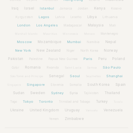
Iraq
Israel
Istanbul
Kenya
Jamaica
Jordan
Kosovo
Lagos
Libya
Kyrgyzstan
Latvia
Lithuania
Lesotho
London
Los Angeles
Malaysia
Madagascar
Mali
Montenegro
Marshall Islands
Mauritius
Micronesia
Monaco
Moscow
Mozambique
Mumbai
Nepal
Namibia
New York
New Zealand
Norway
Niger
North Korea
Pakistan
Paris
Peru
Poland
Palestine
Papua New Guinea
Romania
São Paulo
Rwanda
Qatar
Saint Lucia
Samoa
Senegal
Seoul
Shanghai
São Tomé and Príncipe
Seychelles
Spain
Singapore
South Korea
Slovenia
Somalia
Singapore
Sudan
Sweden
Sydney
Syria
Thailand
Tajikistan
Tokyo
Toronto
Turkey
Togo
Trinidad and Tobago
Tuvalu
Ukraine
United Kingdom
Uruguay
Venezuela
Vanuatu
Zimbabwe
Yemen