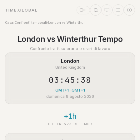
TIME.GLOBAL
IT
Casa
›
Confronti temporali
›
London vs Winterthur
Assistente a tempo
London vs Winterthur Tempo
Online
Confronto tra fuso orario e orari di lavoro
London
United Kingdom
03:45:38
GMT+1 · GMT+1
domenica 9 agosto 2026
+1h
DIFFERENZA DI TEMPO