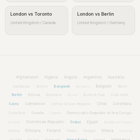
London vs Toronto
London vs Berlin
United Kingdom / Canada
United Kingdom / Germany
Afghanistan
Algeria
Angola
Argentina
Australia
Bangkok
Belgium
Azerbaijan
Benin
Bahrain
Barbados
Berlin
Bolivia
Botswana
Burkina Faso
Brunei
Cabo Verde
Cairo
Cameroon
Chile
Colombia
Central African Republic
Croatia
Democratic Republic of the Congo
Costa Rica
Cyprus
Dominican Republic
Dubai
Egypt
Djibouti
Equatorial Guinea
Ethiopia
Finland
Ghana
Estonia
Gabon
Georgia
Grenada
Hong Kong
Indonesia
Guinea
Honduras
Iceland
Guyana