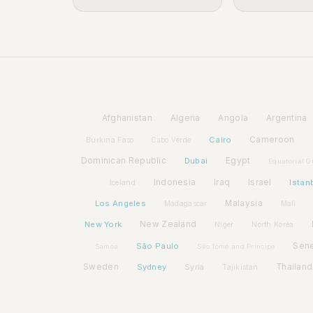
Afghanistan
Algeria
Angola
Argentina
Cairo
Cameroon
Burkina Faso
Cabo Verde
Dominican Republic
Dubai
Egypt
Equatorial G
Indonesia
Iraq
Israel
Istan
Iceland
Los Angeles
Malaysia
Madagascar
Mali
New York
New Zealand
Niger
North Korea
São Paulo
Sen
Samoa
São Tomé and Príncipe
Sweden
Sydney
Syria
Thailand
Tajikistan