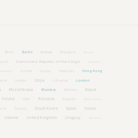
Berlin
Bolivia
Benin
Botswana
Brunei
Democratic Republic of the Congo
yprus
Djibouti
Hong Kong
Guinea
Honduras
Grenada
Guyana
Libya
London
atvia
Lithuania
Lesotho
w
Mozambique
Mumbai
Nepal
Namibia
Poland
Romania
Rwanda
Qatar
Saint Lucia
Spain
South Korea
Sudan
enia
Somalia
Ukraine
United Kingdom
Uruguay
Vanuatu