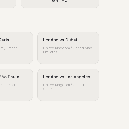
GMT+3
Paris
London vs Dubai
m / France
United Kingdom / United Arab
Emirates
São Paulo
London vs Los Angeles
m / Brazil
United Kingdom / United
States