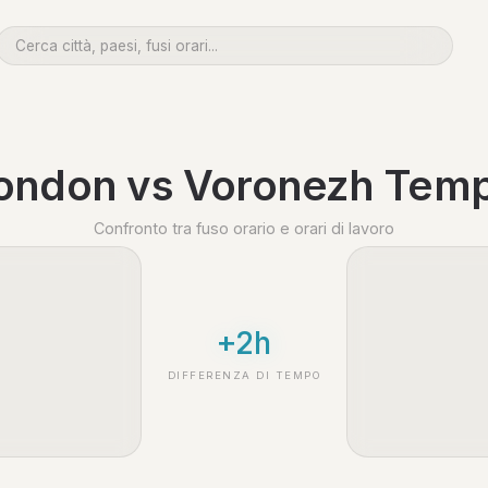
ondon vs Voronezh Tem
Confronto tra fuso orario e orari di lavoro
+2h
DIFFERENZA DI TEMPO