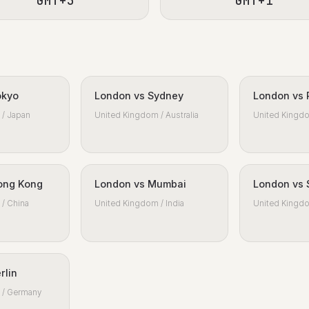
GMT+3
GMT+1
okyo
London vs Sydney
London vs 
/ Japan
United Kingdom / Australia
United Kingdo
ong Kong
London vs Mumbai
London vs 
/ China
United Kingdom / India
United Kingdo
rlin
 / Germany