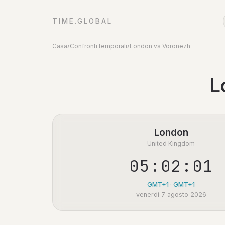
TIME.GLOBAL
Casa
›
Confronti temporali
›
London vs Voronezh
L
London
United Kingdom
05:02:01
GMT+1 · GMT+1
venerdì 7 agosto 2026