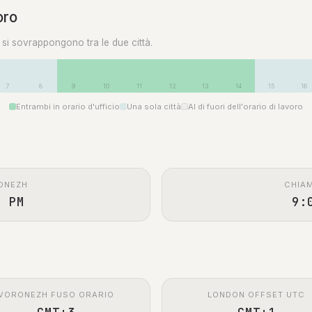
oro
0 si sovrappongono tra le due città.
7
8
9
10
11
12
13
14
15
16
Entrambi in orario d'ufficio
Una sola città
Al di fuori dell'orario di lavoro
ONEZH
CHIA
0 PM
9:
VORONEZH FUSO ORARIO
LONDON OFFSET UTC