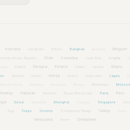
Australia
Bangkok
Belgium
Azerbaijan
Bahrain
Barbados
Chile
Colombia
Croatia
Central African Republic
Costa Rica
C
Ethiopia
Finland
Ghana
Estonia
Gabon
Georgia
uinea
bul
Kenya
Lagos
Jamaica
Jordan
Kosovo
Kyrgyzstan
L
Mosco
Montenegro
Marshall Islands
Mauritius
Micronesia
Monaco
Norway
Pakistan
Paris
Peru
Palestine
Papua New Guinea
egal
Seoul
Shanghai
Singapore
Slov
Seychelles
Singapore
Tokyo
Toronto
Turkey
Togo
Trinidad and Tobago
Tuvalu
Venezuela
Zimbabwe
Yemen