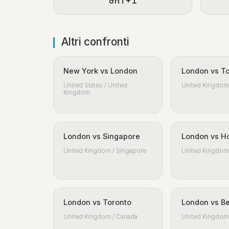
GMT+1
Altri confronti
New York vs London
London vs T
United States / United
United Kingdom 
Kingdom
London vs Singapore
London vs H
United Kingdom / Singapore
United Kingdom 
London vs Toronto
London vs Be
United Kingdom / Canada
United Kingdom