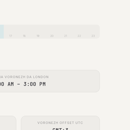
17
18
19
20
21
22
23
MA VORONEZH DA LONDON
00 AM – 3:00 PM
VORONEZH OFFSET UTC