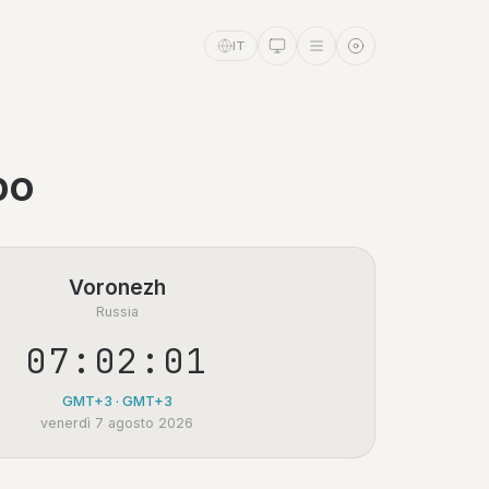
IT
po
Voronezh
Russia
07:02:01
GMT+3 · GMT+3
venerdì 7 agosto 2026