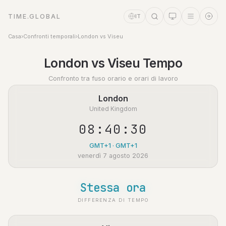
TIME.GLOBAL
IT
Casa
›
Confronti temporali
›
London vs Viseu
Assistente a tempo
London vs Viseu Tempo
Online
Confronto tra fuso orario e orari di lavoro
London
United Kingdom
08:40:31
GMT+1 · GMT+1
venerdì 7 agosto 2026
Stessa ora
DIFFERENZA DI TEMPO