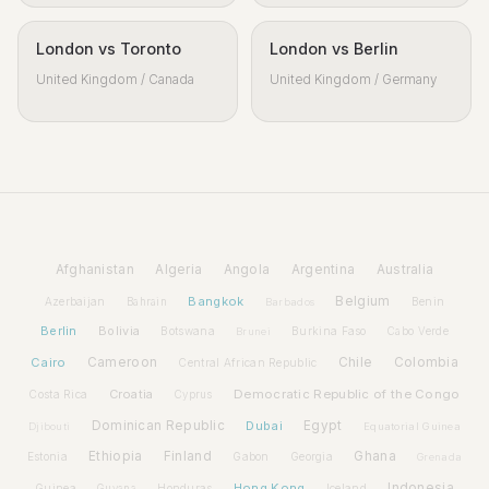
London vs Toronto
London vs Berlin
United Kingdom / Canada
United Kingdom / Germany
Afghanistan
Algeria
Angola
Argentina
Australia
Bangkok
Belgium
Azerbaijan
Benin
Bahrain
Barbados
Berlin
Bolivia
Botswana
Burkina Faso
Brunei
Cabo Verde
Cairo
Cameroon
Chile
Colombia
Central African Republic
Croatia
Democratic Republic of the Congo
Costa Rica
Cyprus
Dominican Republic
Dubai
Egypt
Djibouti
Equatorial Guinea
Ethiopia
Finland
Ghana
Estonia
Gabon
Georgia
Grenada
Hong Kong
Indonesia
Guinea
Honduras
Iceland
Guyana