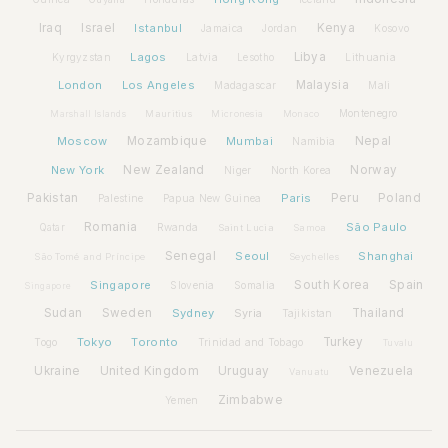
Iraq
Israel
Istanbul
Kenya
Jamaica
Jordan
Kosovo
Lagos
Libya
Kyrgyzstan
Latvia
Lithuania
Lesotho
London
Los Angeles
Malaysia
Madagascar
Mali
Montenegro
Marshall Islands
Mauritius
Micronesia
Monaco
Moscow
Mozambique
Mumbai
Nepal
Namibia
New York
New Zealand
Norway
Niger
North Korea
Pakistan
Paris
Peru
Poland
Palestine
Papua New Guinea
Romania
São Paulo
Rwanda
Qatar
Saint Lucia
Samoa
Senegal
Seoul
Shanghai
São Tomé and Príncipe
Seychelles
Spain
Singapore
South Korea
Slovenia
Somalia
Singapore
Sudan
Sweden
Sydney
Syria
Thailand
Tajikistan
Tokyo
Toronto
Turkey
Togo
Trinidad and Tobago
Tuvalu
Ukraine
United Kingdom
Uruguay
Venezuela
Vanuatu
Zimbabwe
Yemen