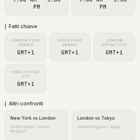
PM
PM
Fatti chiave
LONDON FUSO
VISEU FUSO
LONDON
ORARIO
ORARIO
OFFSET UTC
GMT+1
GMT+1
GMT+1
VISEU OFFSET
UTC
GMT+1
Altri confronti
New York vs London
London vs Tokyo
United States / United
United Kingdom / Japan
Kingdom