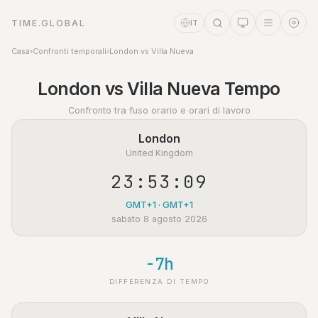
TIME.GLOBAL
IT
Casa
›
Confronti temporali
›
London vs Villa Nueva
Assistente a tempo
London vs Villa Nueva Tempo
Online
Confronto tra fuso orario e orari di lavoro
London
United Kingdom
23:53:09
GMT+1 · GMT+1
sabato 8 agosto 2026
-7h
DIFFERENZA DI TEMPO