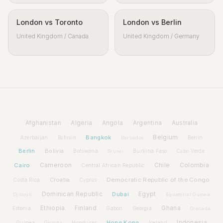
London vs Toronto
London vs Berlin
United Kingdom / Canada
United Kingdom / Germany
Afghanistan
Algeria
Angola
Argentina
Australia
Bangkok
Belgium
Azerbaijan
Benin
Bahrain
Barbados
Berlin
Bolivia
Botswana
Burkina Faso
Brunei
Cabo Verde
Cairo
Cameroon
Chile
Colombia
Central African Republic
Croatia
Democratic Republic of the Congo
Costa Rica
Cyprus
Dominican Republic
Dubai
Egypt
Djibouti
Equatorial Guinea
Ethiopia
Finland
Ghana
Estonia
Gabon
Georgia
Grenada
Hong Kong
Indonesia
Guinea
Honduras
Iceland
Guyana