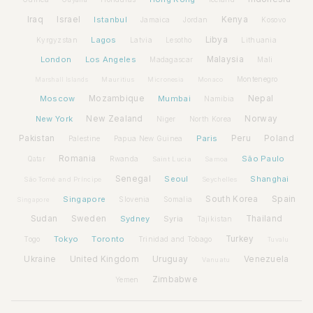
Iraq
Israel
Istanbul
Kenya
Jamaica
Jordan
Kosovo
Lagos
Libya
Kyrgyzstan
Latvia
Lithuania
Lesotho
London
Los Angeles
Malaysia
Madagascar
Mali
Montenegro
Marshall Islands
Mauritius
Micronesia
Monaco
Moscow
Mozambique
Mumbai
Nepal
Namibia
New York
New Zealand
Norway
Niger
North Korea
Pakistan
Paris
Peru
Poland
Palestine
Papua New Guinea
Romania
São Paulo
Rwanda
Qatar
Saint Lucia
Samoa
Senegal
Seoul
Shanghai
São Tomé and Príncipe
Seychelles
Spain
Singapore
South Korea
Slovenia
Somalia
Singapore
Sudan
Sweden
Sydney
Syria
Thailand
Tajikistan
Tokyo
Toronto
Turkey
Togo
Trinidad and Tobago
Tuvalu
Ukraine
United Kingdom
Uruguay
Venezuela
Vanuatu
Zimbabwe
Yemen