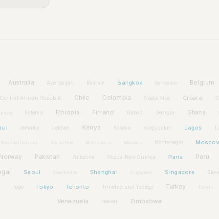
Australia
Bangkok
Belgium
Azerbaijan
Bahrain
Barbados
Chile
Colombia
Croatia
Central African Republic
Costa Rica
C
Ethiopia
Finland
Ghana
Estonia
Gabon
Georgia
uinea
bul
Kenya
Lagos
Jamaica
Jordan
Kosovo
Kyrgyzstan
L
Mosco
Montenegro
Marshall Islands
Mauritius
Micronesia
Monaco
Norway
Pakistan
Paris
Peru
Palestine
Papua New Guinea
egal
Seoul
Shanghai
Singapore
Slov
Seychelles
Singapore
Tokyo
Toronto
Turkey
Togo
Trinidad and Tobago
Tuvalu
Venezuela
Zimbabwe
Yemen