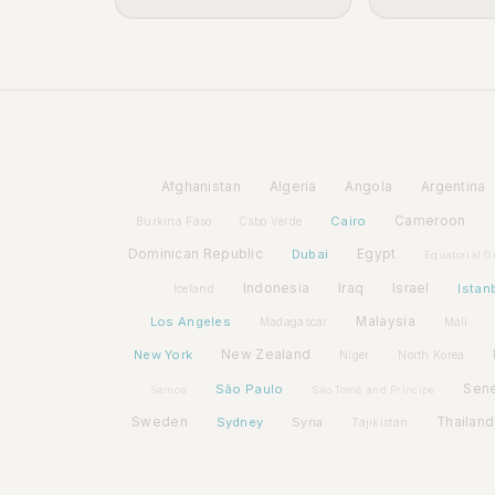
Afghanistan
Algeria
Angola
Argentina
Cairo
Cameroon
Burkina Faso
Cabo Verde
Dominican Republic
Dubai
Egypt
Equatorial G
Indonesia
Iraq
Israel
Istan
Iceland
Los Angeles
Malaysia
Madagascar
Mali
New York
New Zealand
Niger
North Korea
São Paulo
Sen
Samoa
São Tomé and Príncipe
Sweden
Sydney
Syria
Thailand
Tajikistan