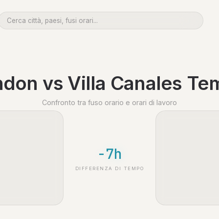
don vs Villa Canales T
Confronto tra fuso orario e orari di lavoro
-7h
DIFFERENZA DI TEMPO