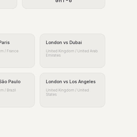
GMT-6
Paris
London vs Dubai
m / France
United Kingdom / United Arab
Emirates
São Paulo
London vs Los Angeles
m / Brazil
United Kingdom / United
States