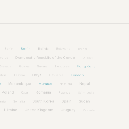
Berlin
Bolivia
Benin
Botswana
Brunei
Democratic Republic of the Congo
yprus
Djibouti
Hong Kong
Guinea
Honduras
Grenada
Guyana
Libya
London
atvia
Lithuania
Lesotho
w
Mozambique
Mumbai
Nepal
Namibia
Poland
Romania
Rwanda
Qatar
Saint Lucia
Spain
South Korea
Sudan
enia
Somalia
Ukraine
United Kingdom
Uruguay
Vanuatu