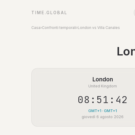
TIME.GLOBAL
Casa
›
Confronti temporali
›
London vs Villa Canales
Lon
London
United Kingdom
08:51:43
GMT+1 · GMT+1
giovedì 6 agosto 2026