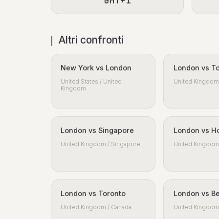
GMT+1
Altri confronti
New York vs London
London vs T
United States / United
United Kingdom 
Kingdom
London vs Singapore
London vs H
United Kingdom / Singapore
United Kingdom 
London vs Toronto
London vs Be
United Kingdom / Canada
United Kingdom