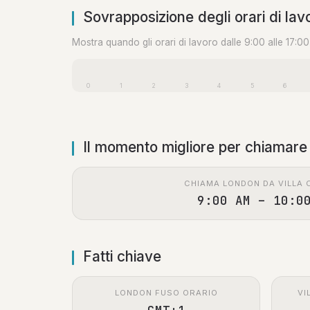
Sovrapposizione degli orari di lav
Mostra quando gli orari di lavoro dalle 9:00 alle 17:0
0
1
2
3
4
5
6
Il momento migliore per chiamare
CHIAMA LONDON DA VILLA 
9:00 AM – 10:0
Fatti chiave
LONDON FUSO ORARIO
VI