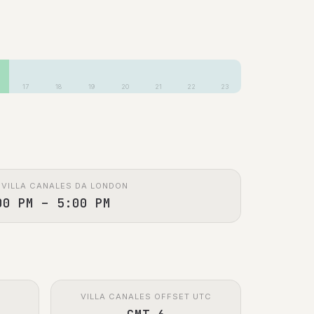
17
18
19
20
21
22
23
 VILLA CANALES DA LONDON
00 PM – 5:00 PM
VILLA CANALES OFFSET UTC