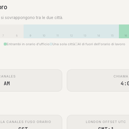
oro
0 si sovrappongono tra le due città.
7
8
9
10
11
12
13
14
15
16
Entrambi in orario d'ufficio
Una sola città
Al di fuori dell'orario di lavoro
CANALES
CHIAMA
0 AM
4:
LLA CANALES FUSO ORARIO
LONDON OFFSET UTC