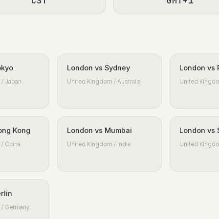
CST
GMT+1
okyo
London vs Sydney
London vs 
/ Japan
United Kingdom / Australia
United Kingdo
ong Kong
London vs Mumbai
London vs 
/ China
United Kingdom / India
United Kingdo
rlin
 / Germany