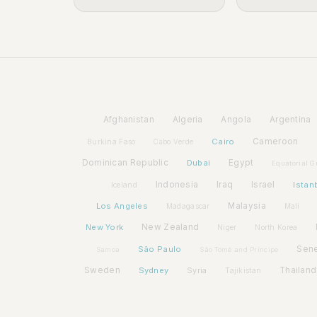
Afghanistan
Algeria
Angola
Argentina
Cairo
Cameroon
Burkina Faso
Cabo Verde
Dominican Republic
Dubai
Egypt
Equatorial G
Indonesia
Iraq
Israel
Istan
Iceland
Los Angeles
Malaysia
Madagascar
Mali
New York
New Zealand
Niger
North Korea
São Paulo
Sen
Samoa
São Tomé and Príncipe
Sweden
Sydney
Syria
Thailand
Tajikistan