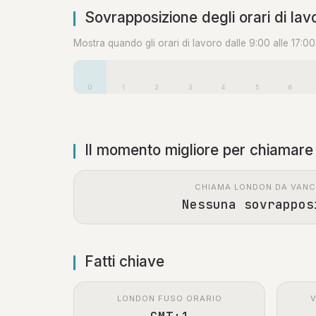
Sovrapposizione degli orari di lav
Mostra quando gli orari di lavoro dalle 9:00 alle 17:0
0
1
2
3
4
5
6
Il momento migliore per chiamare
CHIAMA LONDON DA VAN
Nessuna sovrappos
Fatti chiave
LONDON FUSO ORARIO