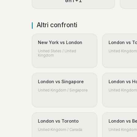
GMT+1
Altri confronti
New York vs London
London vs T
United States / United
United Kingdom 
Kingdom
London vs Singapore
London vs H
United Kingdom / Singapore
United Kingdom 
London vs Toronto
London vs Be
United Kingdom / Canada
United Kingdom