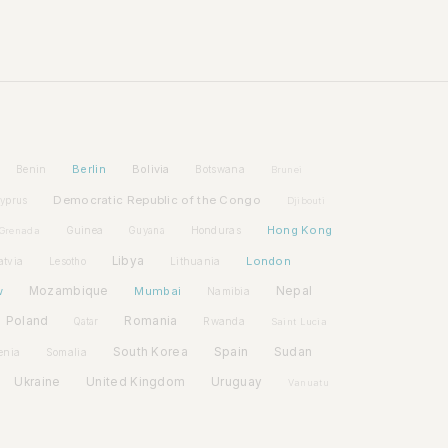
Berlin
Bolivia
Benin
Botswana
Brunei
Democratic Republic of the Congo
yprus
Djibouti
Hong Kong
Guinea
Honduras
Grenada
Guyana
Libya
London
atvia
Lithuania
Lesotho
w
Mozambique
Mumbai
Nepal
Namibia
Poland
Romania
Rwanda
Qatar
Saint Lucia
Spain
South Korea
Sudan
enia
Somalia
Ukraine
United Kingdom
Uruguay
Vanuatu