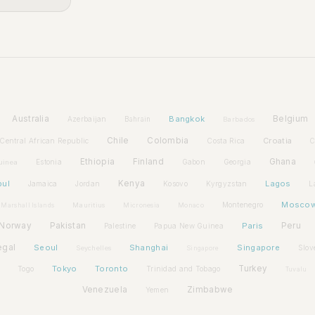
Australia
Bangkok
Belgium
Azerbaijan
Bahrain
Barbados
Chile
Colombia
Croatia
Central African Republic
Costa Rica
C
Ethiopia
Finland
Ghana
Estonia
Gabon
Georgia
uinea
bul
Kenya
Lagos
Jamaica
Jordan
Kosovo
Kyrgyzstan
L
Mosco
Montenegro
Marshall Islands
Mauritius
Micronesia
Monaco
Norway
Pakistan
Paris
Peru
Palestine
Papua New Guinea
egal
Seoul
Shanghai
Singapore
Slov
Seychelles
Singapore
Tokyo
Toronto
Turkey
Togo
Trinidad and Tobago
Tuvalu
Venezuela
Zimbabwe
Yemen