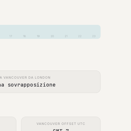
17
18
19
20
21
22
23
A VANCOUVER DA LONDON
na sovrapposizione
VANCOUVER OFFSET UTC