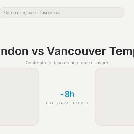
ndon vs Vancouver Te
Confronto tra fuso orario e orari di lavoro
-8h
DIFFERENZA DI TEMPO