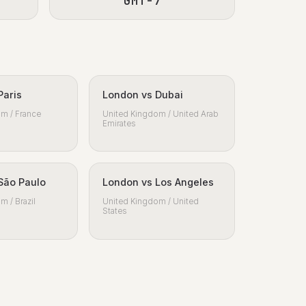
GMT-7
Paris
London vs Dubai
m / France
United Kingdom / United Arab
Emirates
São Paulo
London vs Los Angeles
m / Brazil
United Kingdom / United
States