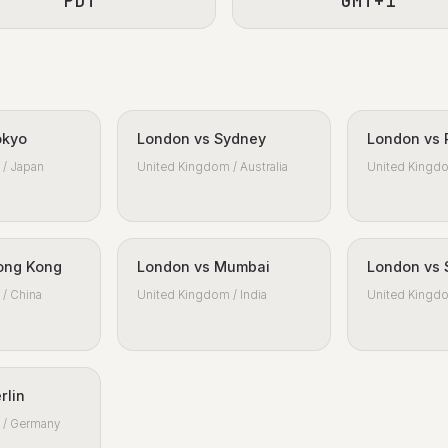
PDT
GMT+1
okyo
London vs Sydney
London vs 
/ Japan
United Kingdom / Australia
United Kingdo
ong Kong
London vs Mumbai
London vs 
/ China
United Kingdom / India
United Kingdo
rlin
 / Germany