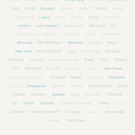
Iraq
Israel
Istanbul
Kenya
Jamaica
Jordan
Kosovo
Lagos
Libya
Kyrgyzstan
Latvia
Lithuania
Lesotho
London
Los Angeles
Malaysia
Madagascar
Mali
Montenegro
Marshall Islands
Mauritius
Micronesia
Monaco
Moscow
Mozambique
Mumbai
Nepal
Namibia
New York
New Zealand
Norway
Niger
North Korea
Pakistan
Paris
Peru
Poland
Palestine
Papua New Guinea
Romania
São Paulo
Rwanda
Qatar
Saint Lucia
Samoa
Senegal
Seoul
Shanghai
São Tomé and Príncipe
Seychelles
Spain
Singapore
South Korea
Slovenia
Somalia
Singapore
Sudan
Sweden
Sydney
Syria
Thailand
Tajikistan
Tokyo
Toronto
Turkey
Togo
Trinidad and Tobago
Tuvalu
Ukraine
United Kingdom
Uruguay
Venezuela
Vanuatu
Zimbabwe
Yemen