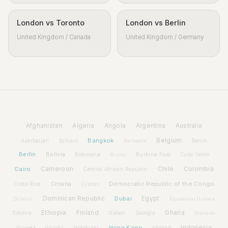
London vs Toronto
London vs Berlin
United Kingdom / Canada
United Kingdom / Germany
Afghanistan
Algeria
Angola
Argentina
Australia
Bangkok
Belgium
Azerbaijan
Benin
Bahrain
Barbados
Berlin
Bolivia
Botswana
Burkina Faso
Brunei
Cabo Verde
Cairo
Cameroon
Chile
Colombia
Central African Republic
Croatia
Democratic Republic of the Congo
Costa Rica
Cyprus
Dominican Republic
Dubai
Egypt
Djibouti
Equatorial Guinea
Ethiopia
Finland
Ghana
Estonia
Gabon
Georgia
Grenada
Hong Kong
Indonesia
Guinea
Honduras
Iceland
Guyana