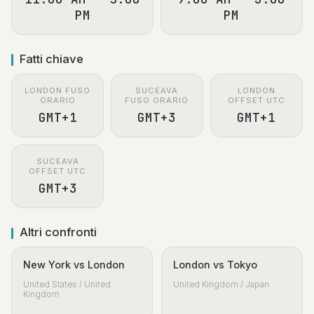
PM
PM
Fatti chiave
LONDON FUSO
SUCEAVA
LONDON
ORARIO
FUSO ORARIO
OFFSET UTC
GMT+1
GMT+3
GMT+1
SUCEAVA
OFFSET UTC
GMT+3
Altri confronti
New York vs London
London vs Tokyo
United States / United
United Kingdom / Japan
Kingdom