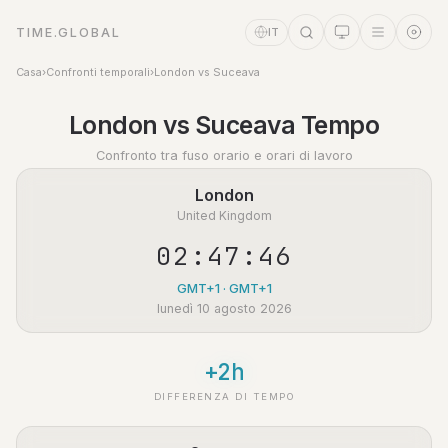
TIME.GLOBAL
IT
Casa
›
Confronti temporali
›
London vs Suceava
Assistente a tempo
London vs Suceava Tempo
Online
Confronto tra fuso orario e orari di lavoro
London
United Kingdom
02:47:46
GMT+1 · GMT+1
lunedì 10 agosto 2026
+2h
DIFFERENZA DI TEMPO