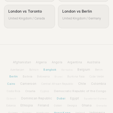
London vs Toronto
London vs Berlin
United Kingdom / Canada
United Kingdom / Germany
Afghanistan
Algeria
Angola
Argentina
Australia
Bangkok
Belgium
Azerbaijan
Benin
Bahrain
Barbados
Berlin
Bolivia
Botswana
Burkina Faso
Brunei
Cabo Verde
Cairo
Cameroon
Chile
Colombia
Central African Republic
Croatia
Democratic Republic of the Congo
Costa Rica
Cyprus
Dominican Republic
Dubai
Egypt
Djibouti
Equatorial Guinea
Ethiopia
Finland
Ghana
Estonia
Gabon
Georgia
Grenada
Hong Kong
Indonesia
Guinea
Honduras
Iceland
Guyana