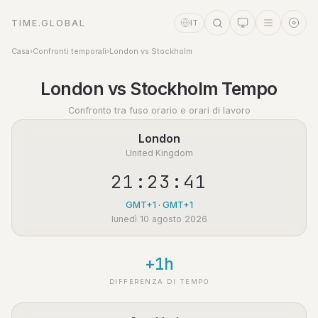
TIME.GLOBAL
IT
Casa
›
Confronti temporali
›
London vs Stockholm
Assistente a tempo
London vs Stockholm Tempo
Online
Confronto tra fuso orario e orari di lavoro
London
United Kingdom
21:23:42
GMT+1 · GMT+1
lunedì 10 agosto 2026
+1h
DIFFERENZA DI TEMPO