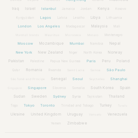
Iraq
Israel
Istanbul
Kenya
Jamaica
Jordan
Kosovo
Lagos
Libya
Kyrgyzstan
Latvia
Lithuania
Lesotho
London
Los Angeles
Malaysia
Madagascar
Mali
Montenegro
Marshall Islands
Mauritius
Micronesia
Monaco
Moscow
Mozambique
Mumbai
Nepal
Namibia
New York
New Zealand
Norway
Niger
North Korea
Pakistan
Paris
Peru
Poland
Palestine
Papua New Guinea
Romania
São Paulo
Rwanda
Qatar
Saint Lucia
Samoa
Senegal
Seoul
Shanghai
São Tomé and Príncipe
Seychelles
Spain
Singapore
South Korea
Slovenia
Somalia
Singapore
Sudan
Sweden
Sydney
Syria
Thailand
Tajikistan
Tokyo
Toronto
Turkey
Togo
Trinidad and Tobago
Tuvalu
Ukraine
United Kingdom
Uruguay
Venezuela
Vanuatu
Zimbabwe
Yemen