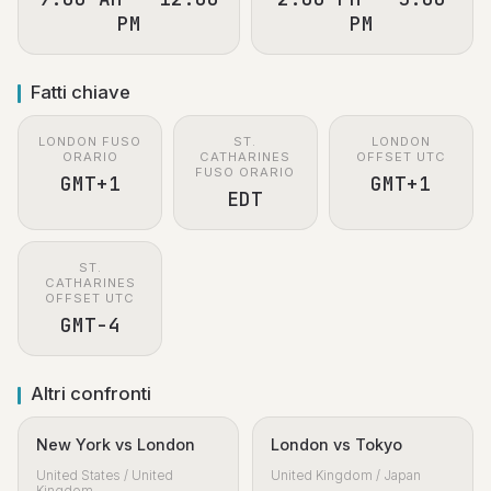
PM
PM
Fatti chiave
LONDON FUSO
ST.
LONDON
ORARIO
CATHARINES
OFFSET UTC
FUSO ORARIO
GMT+1
GMT+1
EDT
ST.
CATHARINES
OFFSET UTC
GMT-4
Altri confronti
New York vs London
London vs Tokyo
United States / United
United Kingdom / Japan