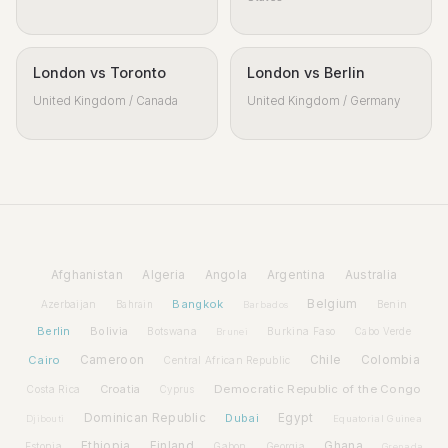
London vs Toronto
London vs Berlin
United Kingdom / Canada
United Kingdom / Germany
Afghanistan
Algeria
Angola
Argentina
Australia
Bangkok
Belgium
Azerbaijan
Benin
Bahrain
Barbados
Berlin
Bolivia
Botswana
Burkina Faso
Brunei
Cabo Verde
Cairo
Cameroon
Chile
Colombia
Central African Republic
Croatia
Democratic Republic of the Congo
Costa Rica
Cyprus
Dominican Republic
Dubai
Egypt
Djibouti
Equatorial Guinea
Ethiopia
Finland
Ghana
Estonia
Gabon
Georgia
Grenada