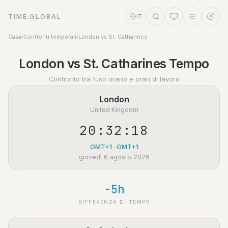
TIME.GLOBAL
IT
Casa
›
Confronti temporali
›
London vs St. Catharines
Assistente a tempo
London vs St. Catharines Tempo
Online
Confronto tra fuso orario e orari di lavoro
London
United Kingdom
20:32:18
GMT+1 · GMT+1
giovedì 6 agosto 2026
-5h
DIFFERENZA DI TEMPO