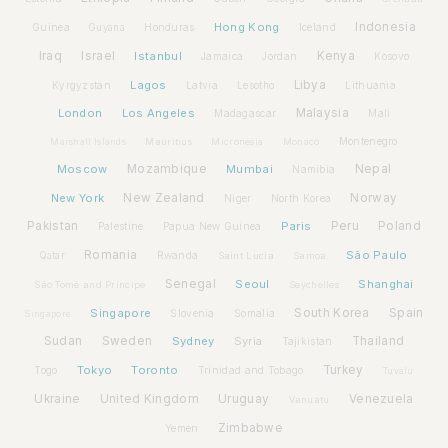
Hong Kong
Indonesia
Guinea
Honduras
Iceland
Guyana
Iraq
Israel
Istanbul
Kenya
Jamaica
Jordan
Kosovo
Lagos
Libya
Kyrgyzstan
Latvia
Lithuania
Lesotho
London
Los Angeles
Malaysia
Madagascar
Mali
Montenegro
Marshall Islands
Mauritius
Micronesia
Monaco
Moscow
Mozambique
Mumbai
Nepal
Namibia
New York
New Zealand
Norway
Niger
North Korea
Pakistan
Paris
Peru
Poland
Palestine
Papua New Guinea
Romania
São Paulo
Rwanda
Qatar
Saint Lucia
Samoa
Senegal
Seoul
Shanghai
São Tomé and Príncipe
Seychelles
Spain
Singapore
South Korea
Slovenia
Somalia
Singapore
Sudan
Sweden
Sydney
Syria
Thailand
Tajikistan
Tokyo
Toronto
Turkey
Togo
Trinidad and Tobago
Tuvalu
Ukraine
United Kingdom
Uruguay
Venezuela
Vanuatu
Zimbabwe
Yemen