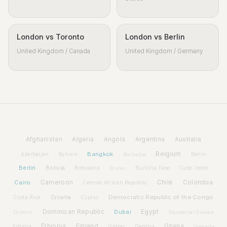
London vs Toronto
London vs Berlin
United Kingdom / Canada
United Kingdom / Germany
Afghanistan
Algeria
Angola
Argentina
Australia
Bangkok
Belgium
Azerbaijan
Benin
Bahrain
Barbados
Berlin
Bolivia
Botswana
Burkina Faso
Brunei
Cabo Verde
Cairo
Cameroon
Chile
Colombia
Central African Republic
Croatia
Democratic Republic of the Congo
Costa Rica
Cyprus
Dominican Republic
Dubai
Egypt
Djibouti
Equatorial Guinea
Ethiopia
Finland
Ghana
Estonia
Gabon
Georgia
Grenada