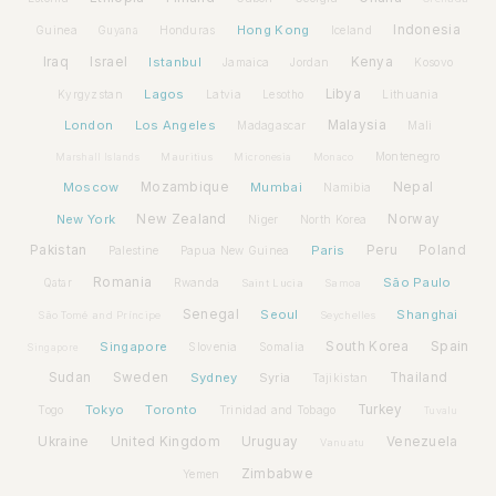
Hong Kong
Indonesia
Guinea
Honduras
Iceland
Guyana
Iraq
Israel
Istanbul
Kenya
Jamaica
Jordan
Kosovo
Lagos
Libya
Kyrgyzstan
Latvia
Lithuania
Lesotho
London
Los Angeles
Malaysia
Madagascar
Mali
Montenegro
Marshall Islands
Mauritius
Micronesia
Monaco
Moscow
Mozambique
Mumbai
Nepal
Namibia
New York
New Zealand
Norway
Niger
North Korea
Pakistan
Paris
Peru
Poland
Palestine
Papua New Guinea
Romania
São Paulo
Rwanda
Qatar
Saint Lucia
Samoa
Senegal
Seoul
Shanghai
São Tomé and Príncipe
Seychelles
Spain
Singapore
South Korea
Slovenia
Somalia
Singapore
Sudan
Sweden
Sydney
Syria
Thailand
Tajikistan
Tokyo
Toronto
Turkey
Togo
Trinidad and Tobago
Tuvalu
Ukraine
United Kingdom
Uruguay
Venezuela
Vanuatu
Zimbabwe
Yemen