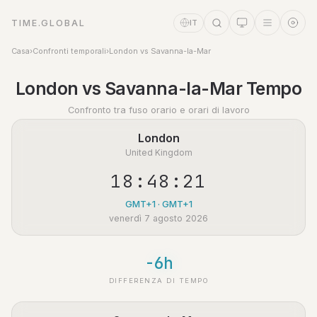
TIME.GLOBAL
IT
Casa
›
Confronti temporali
›
London vs Savanna-la-Mar
Assistente a tempo
London vs Savanna-la-Mar Tempo
Online
Confronto tra fuso orario e orari di lavoro
London
United Kingdom
18:48:21
GMT+1 · GMT+1
venerdì 7 agosto 2026
-6h
DIFFERENZA DI TEMPO