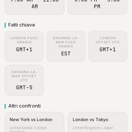
AM
PM
Fatti chiave
LONDON FUSO
SAVANNA-LA-
LONDON
ORARIO
MAR FUSO
OFFSET UTC
ORARIO
GMT+1
GMT+1
EST
SAVANNA-LA-
MAR OFFSET
UTC
GMT-5
Altri confronti
New York vs London
London vs Tokyo
United States / United
United Kingdom / Japan