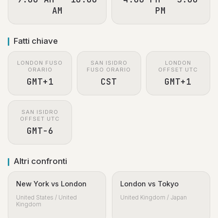
AM
PM
Fatti chiave
LONDON FUSO
SAN ISIDRO
LONDON
ORARIO
FUSO ORARIO
OFFSET UTC
GMT+1
CST
GMT+1
SAN ISIDRO
OFFSET UTC
GMT-6
Altri confronti
New York vs London
London vs Tokyo
United States / United
United Kingdom / Japan
Kingdom