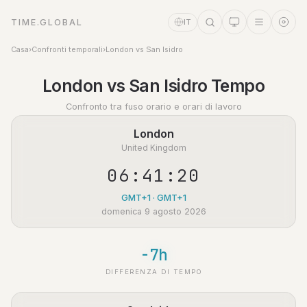
TIME.GLOBAL
IT
Casa
›
Confronti temporali
›
London vs San Isidro
Assistente a tempo
London vs San Isidro Tempo
Online
Confronto tra fuso orario e orari di lavoro
London
United Kingdom
06:41:21
GMT+1 · GMT+1
domenica 9 agosto 2026
-7h
DIFFERENZA DI TEMPO