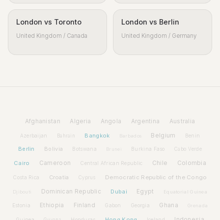
London vs Toronto
London vs Berlin
United Kingdom / Canada
United Kingdom / Germany
Afghanistan
Algeria
Angola
Argentina
Australia
Bangkok
Belgium
Azerbaijan
Benin
Bahrain
Barbados
Berlin
Bolivia
Botswana
Burkina Faso
Brunei
Cabo Verde
Cairo
Cameroon
Chile
Colombia
Central African Republic
Croatia
Democratic Republic of the Congo
Costa Rica
Cyprus
Dominican Republic
Dubai
Egypt
Djibouti
Equatorial Guinea
Ethiopia
Finland
Ghana
Estonia
Gabon
Georgia
Grenada
Hong Kong
Indonesia
Guinea
Honduras
Iceland
Guyana