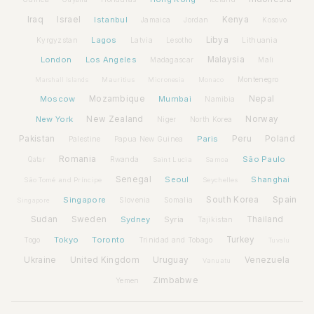
Iraq
Israel
Istanbul
Kenya
Jamaica
Jordan
Kosovo
Lagos
Libya
Kyrgyzstan
Latvia
Lithuania
Lesotho
London
Los Angeles
Malaysia
Madagascar
Mali
Montenegro
Marshall Islands
Mauritius
Micronesia
Monaco
Moscow
Mozambique
Mumbai
Nepal
Namibia
New York
New Zealand
Norway
Niger
North Korea
Pakistan
Paris
Peru
Poland
Palestine
Papua New Guinea
Romania
São Paulo
Rwanda
Qatar
Saint Lucia
Samoa
Senegal
Seoul
Shanghai
São Tomé and Príncipe
Seychelles
Spain
Singapore
South Korea
Slovenia
Somalia
Singapore
Sudan
Sweden
Sydney
Syria
Thailand
Tajikistan
Tokyo
Toronto
Turkey
Togo
Trinidad and Tobago
Tuvalu
Ukraine
United Kingdom
Uruguay
Venezuela
Vanuatu
Zimbabwe
Yemen