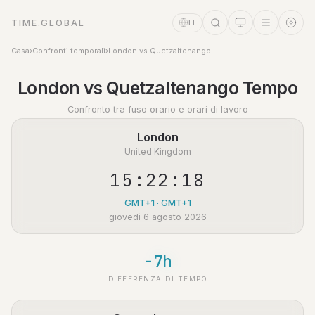
TIME.GLOBAL
IT
Casa
›
Confronti temporali
›
London vs Quetzaltenango
Assistente a tempo
London vs Quetzaltenango Tempo
Online
Confronto tra fuso orario e orari di lavoro
London
United Kingdom
15:22:18
GMT+1 · GMT+1
giovedì 6 agosto 2026
-7h
DIFFERENZA DI TEMPO