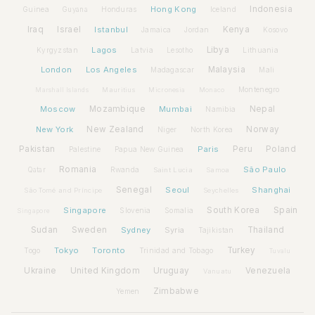
Hong Kong
Indonesia
Guinea
Honduras
Iceland
Guyana
Iraq
Israel
Istanbul
Kenya
Jamaica
Jordan
Kosovo
Lagos
Libya
Kyrgyzstan
Latvia
Lithuania
Lesotho
London
Los Angeles
Malaysia
Madagascar
Mali
Montenegro
Marshall Islands
Mauritius
Micronesia
Monaco
Moscow
Mozambique
Mumbai
Nepal
Namibia
New York
New Zealand
Norway
Niger
North Korea
Pakistan
Paris
Peru
Poland
Palestine
Papua New Guinea
Romania
São Paulo
Rwanda
Qatar
Saint Lucia
Samoa
Senegal
Seoul
Shanghai
São Tomé and Príncipe
Seychelles
Spain
Singapore
South Korea
Slovenia
Somalia
Singapore
Sudan
Sweden
Sydney
Syria
Thailand
Tajikistan
Tokyo
Toronto
Turkey
Togo
Trinidad and Tobago
Tuvalu
Ukraine
United Kingdom
Uruguay
Venezuela
Vanuatu
Zimbabwe
Yemen