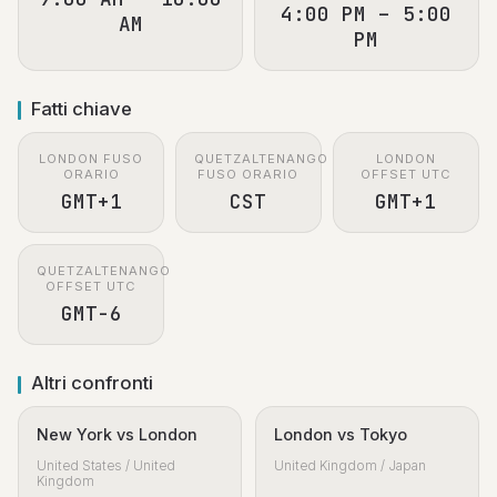
4:00 PM – 5:00
AM
PM
Fatti chiave
LONDON FUSO
QUETZALTENANGO
LONDON
ORARIO
FUSO ORARIO
OFFSET UTC
GMT+1
CST
GMT+1
QUETZALTENANGO
OFFSET UTC
GMT-6
Altri confronti
New York vs London
London vs Tokyo
United States / United
United Kingdom / Japan
Kingdom