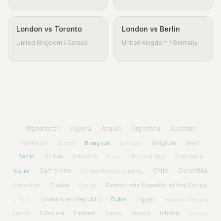
London vs Toronto
London vs Berlin
United Kingdom / Canada
United Kingdom / Germany
Afghanistan
Algeria
Angola
Argentina
Australia
Bangkok
Belgium
Azerbaijan
Benin
Bahrain
Barbados
Berlin
Bolivia
Botswana
Burkina Faso
Brunei
Cabo Verde
Cairo
Cameroon
Chile
Colombia
Central African Republic
Croatia
Democratic Republic of the Congo
Costa Rica
Cyprus
Dominican Republic
Dubai
Egypt
Djibouti
Equatorial Guinea
Ethiopia
Finland
Ghana
Estonia
Gabon
Georgia
Grenada