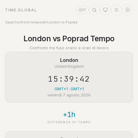
TIME.GLOBAL
IT
Casa
›
Confronti temporali
›
London vs Poprad
Assistente a tempo
London vs Poprad Tempo
Online
Confronto tra fuso orario e orari di lavoro
London
United Kingdom
15:39:42
GMT+1 · GMT+1
venerdì 7 agosto 2026
+1h
DIFFERENZA DI TEMPO