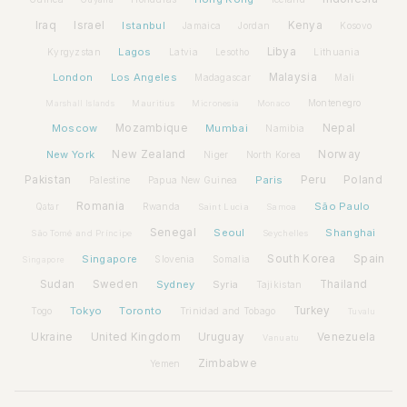
Iraq
Israel
Istanbul
Kenya
Jamaica
Jordan
Kosovo
Lagos
Libya
Kyrgyzstan
Latvia
Lithuania
Lesotho
London
Los Angeles
Malaysia
Madagascar
Mali
Montenegro
Marshall Islands
Mauritius
Micronesia
Monaco
Moscow
Mozambique
Mumbai
Nepal
Namibia
New York
New Zealand
Norway
Niger
North Korea
Pakistan
Paris
Peru
Poland
Palestine
Papua New Guinea
Romania
São Paulo
Rwanda
Qatar
Saint Lucia
Samoa
Senegal
Seoul
Shanghai
São Tomé and Príncipe
Seychelles
Spain
Singapore
South Korea
Slovenia
Somalia
Singapore
Sudan
Sweden
Sydney
Syria
Thailand
Tajikistan
Tokyo
Toronto
Turkey
Togo
Trinidad and Tobago
Tuvalu
Ukraine
United Kingdom
Uruguay
Venezuela
Vanuatu
Zimbabwe
Yemen