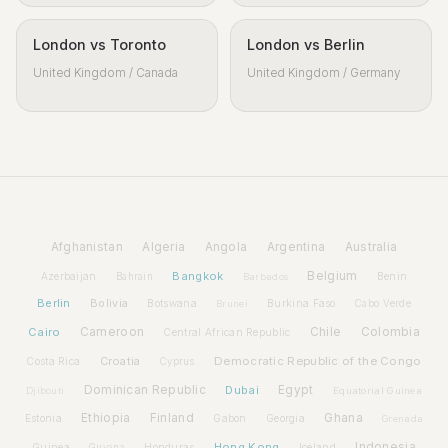
London vs Toronto
London vs Berlin
United Kingdom / Canada
United Kingdom / Germany
Afghanistan
Algeria
Angola
Argentina
Australia
Bangkok
Belgium
Azerbaijan
Benin
Bahrain
Barbados
Berlin
Bolivia
Botswana
Burkina Faso
Brunei
Cabo Verde
Cairo
Cameroon
Chile
Colombia
Central African Republic
Croatia
Democratic Republic of the Congo
Costa Rica
Cyprus
Dominican Republic
Dubai
Egypt
Djibouti
Equatorial Guinea
Ethiopia
Finland
Ghana
Estonia
Gabon
Georgia
Grenada
Hong Kong
Indonesia
Guinea
Honduras
Iceland
Guyana