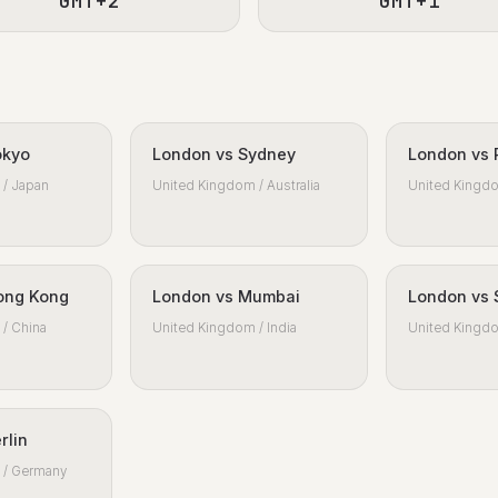
GMT+2
GMT+1
okyo
London vs Sydney
London vs 
/ Japan
United Kingdom / Australia
United Kingdo
ong Kong
London vs Mumbai
London vs 
/ China
United Kingdom / India
United Kingdo
rlin
 / Germany