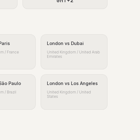
GMT+2
Paris
London vs Dubai
m / France
United Kingdom / United Arab
Emirates
São Paulo
London vs Los Angeles
m / Brazil
United Kingdom / United
States