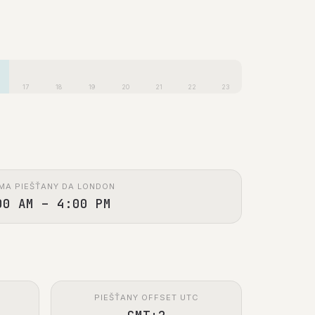
17
18
19
20
21
22
23
MA PIEŠŤANY DA LONDON
00 AM – 4:00 PM
PIEŠŤANY OFFSET UTC