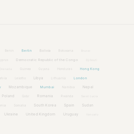
Berlin
Bolivia
Benin
Botswana
Brunei
Democratic Republic of the Congo
yprus
Djibouti
Hong Kong
Guinea
Honduras
Grenada
Guyana
Libya
London
atvia
Lithuania
Lesotho
w
Mozambique
Mumbai
Nepal
Namibia
Poland
Romania
Rwanda
Qatar
Saint Lucia
Spain
South Korea
Sudan
enia
Somalia
Ukraine
United Kingdom
Uruguay
Vanuatu