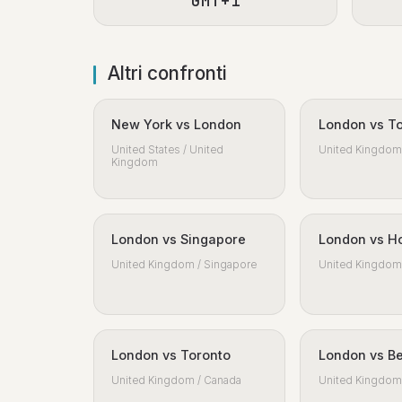
GMT+1
Altri confronti
New York vs London
London vs T
United States / United
United Kingdom 
Kingdom
London vs Singapore
London vs H
United Kingdom / Singapore
United Kingdom 
London vs Toronto
London vs Be
United Kingdom / Canada
United Kingdom