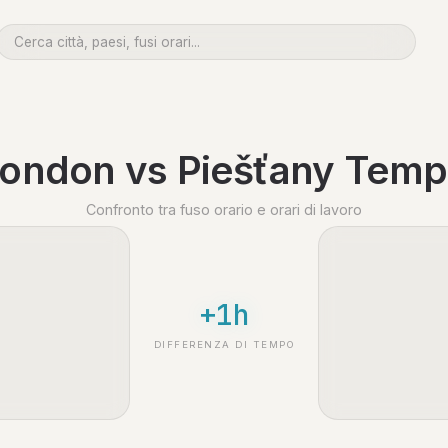
ondon vs Piešťany Tem
Confronto tra fuso orario e orari di lavoro
+1h
DIFFERENZA DI TEMPO