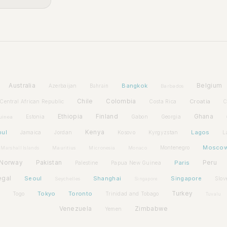
Australia
Bangkok
Belgium
Azerbaijan
Bahrain
Barbados
Chile
Colombia
Croatia
Central African Republic
Costa Rica
C
Ethiopia
Finland
Ghana
Estonia
Gabon
Georgia
uinea
bul
Kenya
Lagos
Jamaica
Jordan
Kosovo
Kyrgyzstan
L
Mosco
Montenegro
Marshall Islands
Mauritius
Micronesia
Monaco
Norway
Pakistan
Paris
Peru
Palestine
Papua New Guinea
egal
Seoul
Shanghai
Singapore
Slov
Seychelles
Singapore
Tokyo
Toronto
Turkey
Togo
Trinidad and Tobago
Tuvalu
Venezuela
Zimbabwe
Yemen