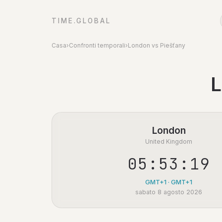
TIME.GLOBAL
Casa
›
Confronti temporali
›
London vs Piešťany
L
London
United Kingdom
05:53:20
GMT+1 · GMT+1
sabato 8 agosto 2026