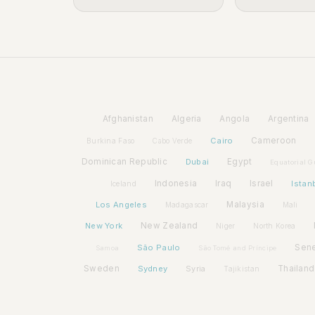
Afghanistan
Algeria
Angola
Argentina
Cairo
Cameroon
Burkina Faso
Cabo Verde
Dominican Republic
Dubai
Egypt
Equatorial G
Indonesia
Iraq
Israel
Istan
Iceland
Los Angeles
Malaysia
Madagascar
Mali
New York
New Zealand
Niger
North Korea
São Paulo
Sen
Samoa
São Tomé and Príncipe
Sweden
Sydney
Syria
Thailand
Tajikistan