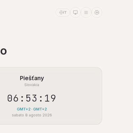
IT
po
Piešťany
Slovakia
06:53:20
GMT+2 · GMT+2
sabato 8 agosto 2026