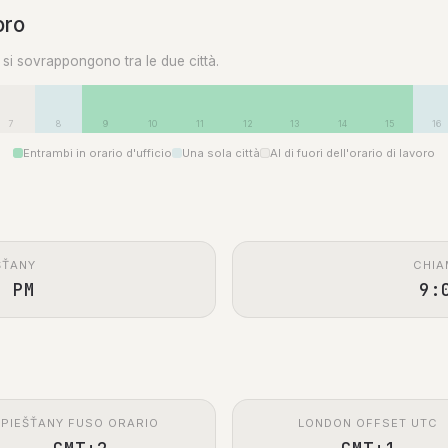
oro
0 si sovrappongono tra le due città.
7
8
9
10
11
12
13
14
15
16
Entrambi in orario d'ufficio
Una sola città
Al di fuori dell'orario di lavoro
ŠŤANY
CHIA
0 PM
9:
PIEŠŤANY FUSO ORARIO
LONDON OFFSET UTC