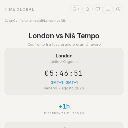
TIME.GLOBAL
IT
Casa
›
Confronti temporali
›
London vs Niš
Assistente a tempo
London vs Niš Tempo
Online
Confronto tra fuso orario e orari di lavoro
London
United Kingdom
05:46:52
GMT+1 · GMT+1
venerdì 7 agosto 2026
+1h
DIFFERENZA DI TEMPO