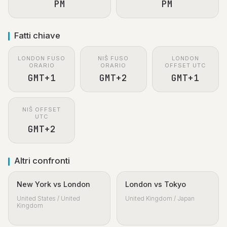
PM
PM
Fatti chiave
LONDON FUSO
NIŠ FUSO
LONDON
ORARIO
ORARIO
OFFSET UTC
GMT+1
GMT+2
GMT+1
NIŠ OFFSET
UTC
GMT+2
Altri confronti
New York vs London
London vs Tokyo
United States / United
United Kingdom / Japan
Kingdom