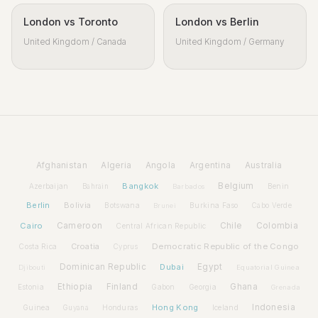
London vs Toronto
London vs Berlin
United Kingdom / Canada
United Kingdom / Germany
Afghanistan
Algeria
Angola
Argentina
Australia
Bangkok
Belgium
Azerbaijan
Benin
Bahrain
Barbados
Berlin
Bolivia
Botswana
Burkina Faso
Brunei
Cabo Verde
Cairo
Cameroon
Chile
Colombia
Central African Republic
Croatia
Democratic Republic of the Congo
Costa Rica
Cyprus
Dominican Republic
Dubai
Egypt
Djibouti
Equatorial Guinea
Ethiopia
Finland
Ghana
Estonia
Gabon
Georgia
Grenada
Hong Kong
Indonesia
Guinea
Honduras
Iceland
Guyana