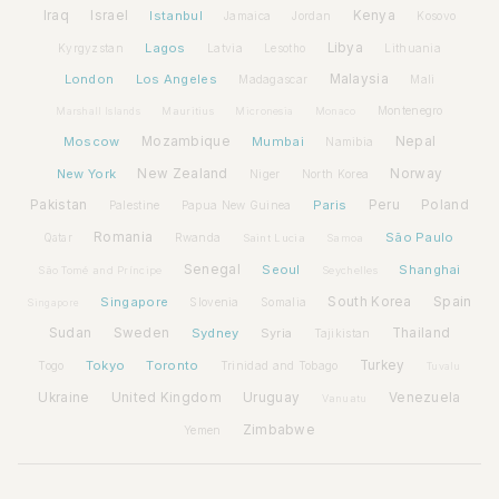
Iraq
Israel
Istanbul
Kenya
Jamaica
Jordan
Kosovo
Lagos
Libya
Kyrgyzstan
Latvia
Lithuania
Lesotho
London
Los Angeles
Malaysia
Madagascar
Mali
Montenegro
Marshall Islands
Mauritius
Micronesia
Monaco
Moscow
Mozambique
Mumbai
Nepal
Namibia
New York
New Zealand
Norway
Niger
North Korea
Pakistan
Paris
Peru
Poland
Palestine
Papua New Guinea
Romania
São Paulo
Rwanda
Qatar
Saint Lucia
Samoa
Senegal
Seoul
Shanghai
São Tomé and Príncipe
Seychelles
Spain
Singapore
South Korea
Slovenia
Somalia
Singapore
Sudan
Sweden
Sydney
Syria
Thailand
Tajikistan
Tokyo
Toronto
Turkey
Togo
Trinidad and Tobago
Tuvalu
Ukraine
United Kingdom
Uruguay
Venezuela
Vanuatu
Zimbabwe
Yemen