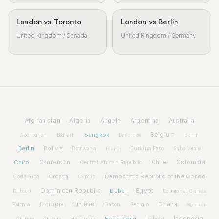
London vs Toronto
London vs Berlin
United Kingdom / Canada
United Kingdom / Germany
Afghanistan
Algeria
Angola
Argentina
Australia
Bangkok
Belgium
Azerbaijan
Benin
Bahrain
Barbados
Berlin
Bolivia
Botswana
Burkina Faso
Brunei
Cabo Verde
Cairo
Cameroon
Chile
Colombia
Central African Republic
Croatia
Democratic Republic of the Congo
Costa Rica
Cyprus
Dominican Republic
Dubai
Egypt
Djibouti
Equatorial Guinea
Ethiopia
Finland
Ghana
Estonia
Gabon
Georgia
Grenada
Hong Kong
Indonesia
Guinea
Honduras
Iceland
Guyana