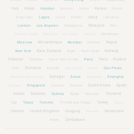
Iraq
Israel
Istanbul
Kenya
Jamaica
Jordan
Kosovo
Lagos
Libya
Kyrgyzstan
Latvia
Lithuania
Lesotho
London
Los Angeles
Malaysia
Madagascar
Mali
Montenegro
Marshall Islands
Mauritius
Micronesia
Monaco
Moscow
Mozambique
Mumbai
Nepal
Namibia
New York
New Zealand
Norway
Niger
North Korea
Pakistan
Paris
Peru
Poland
Palestine
Papua New Guinea
Romania
São Paulo
Rwanda
Qatar
Saint Lucia
Samoa
Senegal
Seoul
Shanghai
São Tomé and Príncipe
Seychelles
Spain
Singapore
South Korea
Slovenia
Somalia
Singapore
Sudan
Sweden
Sydney
Syria
Thailand
Tajikistan
Tokyo
Toronto
Turkey
Togo
Trinidad and Tobago
Tuvalu
Ukraine
United Kingdom
Uruguay
Venezuela
Vanuatu
Zimbabwe
Yemen