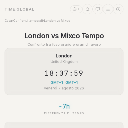
TIME.GLOBAL
IT
Casa
›
Confronti temporali
›
London vs Mixco
Assistente a tempo
London vs Mixco Tempo
Online
Confronto tra fuso orario e orari di lavoro
London
United Kingdom
18:07:59
GMT+1 · GMT+1
venerdì 7 agosto 2026
-7h
DIFFERENZA DI TEMPO