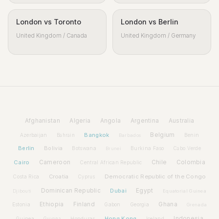
London vs Toronto
London vs Berlin
United Kingdom / Canada
United Kingdom / Germany
Afghanistan
Algeria
Angola
Argentina
Australia
Bangkok
Belgium
Azerbaijan
Benin
Bahrain
Barbados
Berlin
Bolivia
Botswana
Burkina Faso
Brunei
Cabo Verde
Cairo
Cameroon
Chile
Colombia
Central African Republic
Croatia
Democratic Republic of the Congo
Costa Rica
Cyprus
Dominican Republic
Dubai
Egypt
Djibouti
Equatorial Guinea
Ethiopia
Finland
Ghana
Estonia
Gabon
Georgia
Grenada
Hong Kong
Indonesia
Guinea
Honduras
Iceland
Guyana