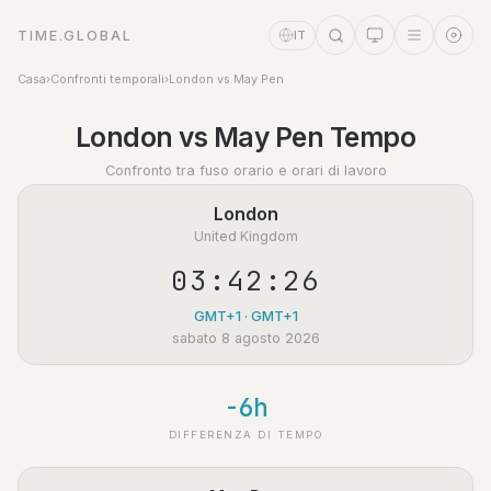
TIME.GLOBAL
IT
Casa
›
Confronti temporali
›
London vs May Pen
Assistente a tempo
London vs May Pen Tempo
Online
Confronto tra fuso orario e orari di lavoro
London
United Kingdom
03:42:27
GMT+1 · GMT+1
sabato 8 agosto 2026
-6h
DIFFERENZA DI TEMPO