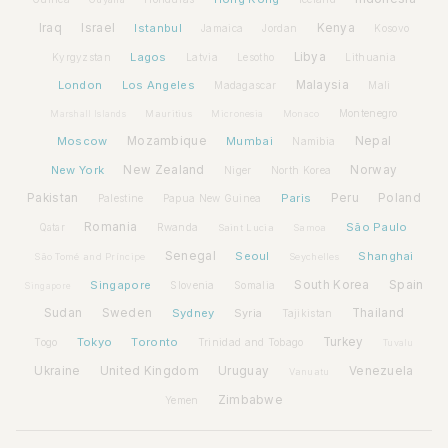
Iraq
Israel
Istanbul
Kenya
Jamaica
Jordan
Kosovo
Lagos
Libya
Kyrgyzstan
Latvia
Lithuania
Lesotho
London
Los Angeles
Malaysia
Madagascar
Mali
Montenegro
Marshall Islands
Mauritius
Micronesia
Monaco
Moscow
Mozambique
Mumbai
Nepal
Namibia
New York
New Zealand
Norway
Niger
North Korea
Pakistan
Paris
Peru
Poland
Palestine
Papua New Guinea
Romania
São Paulo
Rwanda
Qatar
Saint Lucia
Samoa
Senegal
Seoul
Shanghai
São Tomé and Príncipe
Seychelles
Spain
Singapore
South Korea
Slovenia
Somalia
Singapore
Sudan
Sweden
Sydney
Syria
Thailand
Tajikistan
Tokyo
Toronto
Turkey
Togo
Trinidad and Tobago
Tuvalu
Ukraine
United Kingdom
Uruguay
Venezuela
Vanuatu
Zimbabwe
Yemen