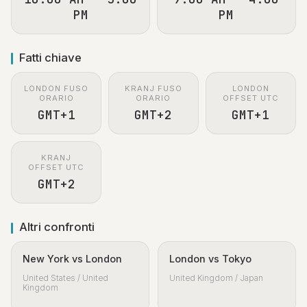
PM
PM
Fatti chiave
LONDON FUSO
KRANJ FUSO
LONDON
ORARIO
ORARIO
OFFSET UTC
GMT+1
GMT+2
GMT+1
KRANJ
OFFSET UTC
GMT+2
Altri confronti
New York vs London
London vs Tokyo
United States / United
United Kingdom / Japan
Kingdom