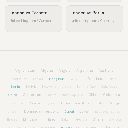
London vs Toronto
London vs Berlin
United Kingdom / Canada
United Kingdom / Germany
Afghanistan
Algeria
Angola
Argentina
Australia
Bangkok
Belgium
Azerbaijan
Benin
Bahrain
Barbados
Berlin
Bolivia
Botswana
Burkina Faso
Brunei
Cabo Verde
Cairo
Cameroon
Chile
Colombia
Central African Republic
Croatia
Democratic Republic of the Congo
Costa Rica
Cyprus
Dominican Republic
Dubai
Egypt
Djibouti
Equatorial Guinea
Ethiopia
Finland
Ghana
Estonia
Gabon
Georgia
Grenada
Hong Kong
Indonesia
Guinea
Honduras
Iceland
Guyana