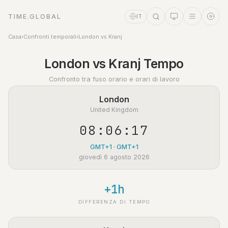
TIME.GLOBAL
IT
Casa
›
Confronti temporali
›
London vs Kranj
Assistente a tempo
London vs Kranj Tempo
Online
Confronto tra fuso orario e orari di lavoro
London
United Kingdom
08:06:18
GMT+1 · GMT+1
giovedì 6 agosto 2026
+1h
DIFFERENZA DI TEMPO