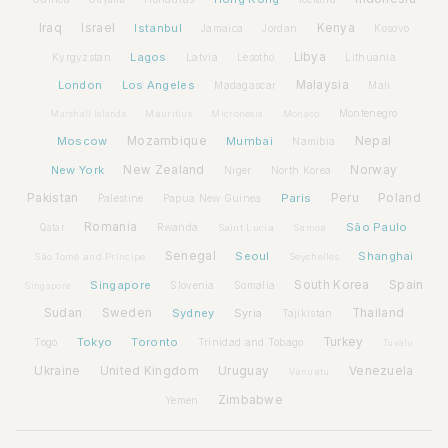
Iraq
Israel
Istanbul
Kenya
Jamaica
Jordan
Kosovo
Lagos
Libya
Kyrgyzstan
Latvia
Lithuania
Lesotho
London
Los Angeles
Malaysia
Madagascar
Mali
Montenegro
Marshall Islands
Mauritius
Micronesia
Monaco
Moscow
Mozambique
Mumbai
Nepal
Namibia
New York
New Zealand
Norway
Niger
North Korea
Pakistan
Paris
Peru
Poland
Palestine
Papua New Guinea
Romania
São Paulo
Rwanda
Qatar
Saint Lucia
Samoa
Senegal
Seoul
Shanghai
São Tomé and Príncipe
Seychelles
Spain
Singapore
South Korea
Slovenia
Somalia
Singapore
Sudan
Sweden
Sydney
Syria
Thailand
Tajikistan
Tokyo
Toronto
Turkey
Togo
Trinidad and Tobago
Tuvalu
Ukraine
United Kingdom
Uruguay
Venezuela
Vanuatu
Zimbabwe
Yemen