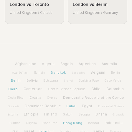
London vs Toronto
London vs Berlin
United Kingdom / Canada
United Kingdom / Germany
Afghanistan
Algeria
Angola
Argentina
Australia
Bangkok
Belgium
Azerbaijan
Benin
Bahrain
Barbados
Berlin
Bolivia
Botswana
Burkina Faso
Brunei
Cabo Verde
Cairo
Cameroon
Chile
Colombia
Central African Republic
Croatia
Democratic Republic of the Congo
Costa Rica
Cyprus
Dominican Republic
Dubai
Egypt
Djibouti
Equatorial Guinea
Ethiopia
Finland
Ghana
Estonia
Gabon
Georgia
Grenada
Hong Kong
Indonesia
Guinea
Honduras
Iceland
Guyana
Iraq
Israel
Istanbul
Kenya
Jamaica
Jordan
Kosovo