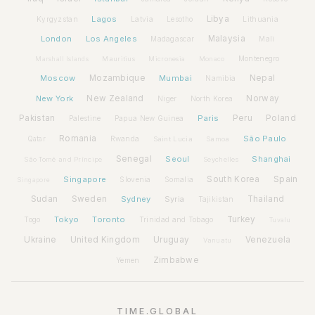
Lagos
Libya
Kyrgyzstan
Latvia
Lithuania
Lesotho
London
Los Angeles
Malaysia
Madagascar
Mali
Montenegro
Marshall Islands
Mauritius
Micronesia
Monaco
Moscow
Mozambique
Mumbai
Nepal
Namibia
New York
New Zealand
Norway
Niger
North Korea
Pakistan
Paris
Peru
Poland
Palestine
Papua New Guinea
Romania
São Paulo
Rwanda
Qatar
Saint Lucia
Samoa
Senegal
Seoul
Shanghai
São Tomé and Príncipe
Seychelles
Spain
Singapore
South Korea
Slovenia
Somalia
Singapore
Sudan
Sweden
Sydney
Syria
Thailand
Tajikistan
Tokyo
Toronto
Turkey
Togo
Trinidad and Tobago
Tuvalu
Ukraine
United Kingdom
Uruguay
Venezuela
Vanuatu
Zimbabwe
Yemen
TIME.GLOBAL