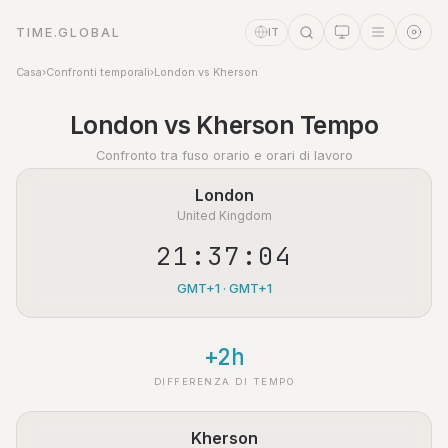
TIME.GLOBAL
IT
Casa
›
Confronti temporali
›
London vs Kherson
Assistente a tempo
London vs Kherson Tempo
Online
Confronto tra fuso orario e orari di lavoro
London
United Kingdom
21:37:04
GMT+1 · GMT+1
+2h
DIFFERENZA DI TEMPO
Kherson