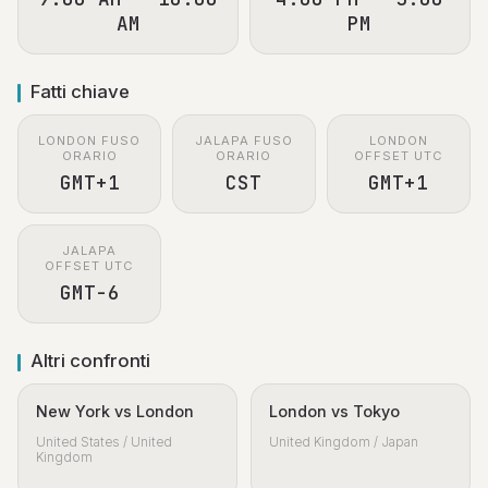
AM
PM
Fatti chiave
LONDON FUSO
JALAPA FUSO
LONDON
ORARIO
ORARIO
OFFSET UTC
GMT+1
CST
GMT+1
JALAPA
OFFSET UTC
GMT-6
Altri confronti
New York vs London
London vs Tokyo
United States / United
United Kingdom / Japan
Kingdom