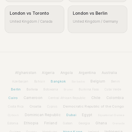
London vs Toronto
London vs Berlin
United Kingdom / Canada
United Kingdom / Germany
Afghanistan
Algeria
Angola
Argentina
Australia
Bangkok
Belgium
Azerbaijan
Benin
Bahrain
Barbados
Berlin
Bolivia
Botswana
Burkina Faso
Brunei
Cabo Verde
Cairo
Cameroon
Chile
Colombia
Central African Republic
Croatia
Democratic Republic of the Congo
Costa Rica
Cyprus
Dominican Republic
Dubai
Egypt
Djibouti
Equatorial Guinea
Ethiopia
Finland
Ghana
Estonia
Gabon
Georgia
Grenada
Hong Kong
Indonesia
Guinea
Honduras
Iceland
Guyana