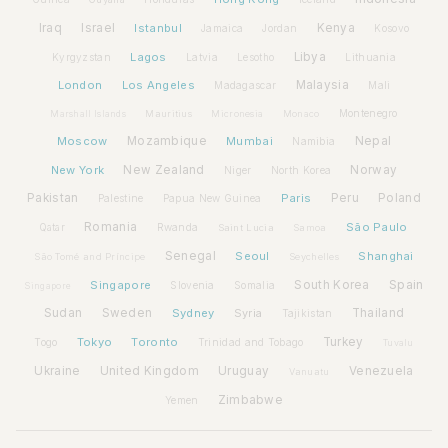
Iraq
Israel
Istanbul
Kenya
Jamaica
Jordan
Kosovo
Lagos
Libya
Kyrgyzstan
Latvia
Lithuania
Lesotho
London
Los Angeles
Malaysia
Madagascar
Mali
Montenegro
Marshall Islands
Mauritius
Micronesia
Monaco
Moscow
Mozambique
Mumbai
Nepal
Namibia
New York
New Zealand
Norway
Niger
North Korea
Pakistan
Paris
Peru
Poland
Palestine
Papua New Guinea
Romania
São Paulo
Rwanda
Qatar
Saint Lucia
Samoa
Senegal
Seoul
Shanghai
São Tomé and Príncipe
Seychelles
Spain
Singapore
South Korea
Slovenia
Somalia
Singapore
Sudan
Sweden
Sydney
Syria
Thailand
Tajikistan
Tokyo
Toronto
Turkey
Togo
Trinidad and Tobago
Tuvalu
Ukraine
United Kingdom
Uruguay
Venezuela
Vanuatu
Zimbabwe
Yemen