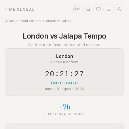
TIME.GLOBAL
IT
Casa
›
Confronti temporali
›
London vs Jalapa
Assistente a tempo
London vs Jalapa Tempo
Online
Confronto tra fuso orario e orari di lavoro
London
United Kingdom
20:21:27
GMT+1 · GMT+1
lunedì 10 agosto 2026
-7h
DIFFERENZA DI TEMPO