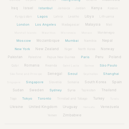
Iraq
Israel
Istanbul
Kenya
Jamaica
Jordan
Kosovo
Lagos
Libya
Kyrgyzstan
Latvia
Lithuania
Lesotho
London
Los Angeles
Malaysia
Madagascar
Mali
Montenegro
Marshall Islands
Mauritius
Micronesia
Monaco
Moscow
Mozambique
Mumbai
Nepal
Namibia
New York
New Zealand
Norway
Niger
North Korea
Pakistan
Paris
Peru
Poland
Palestine
Papua New Guinea
Romania
São Paulo
Rwanda
Qatar
Saint Lucia
Samoa
Senegal
Seoul
Shanghai
São Tomé and Príncipe
Seychelles
Spain
Singapore
South Korea
Slovenia
Somalia
Singapore
Sudan
Sweden
Sydney
Syria
Thailand
Tajikistan
Tokyo
Toronto
Turkey
Togo
Trinidad and Tobago
Tuvalu
Ukraine
United Kingdom
Uruguay
Venezuela
Vanuatu
Zimbabwe
Yemen