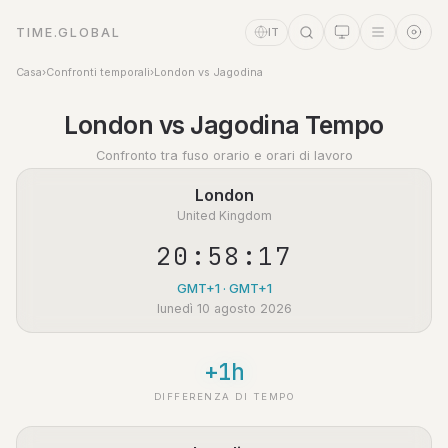
TIME.GLOBAL
IT
Casa
›
Confronti temporali
›
London vs Jagodina
Assistente a tempo
London vs Jagodina Tempo
Online
Confronto tra fuso orario e orari di lavoro
London
United Kingdom
20:58:17
GMT+1 · GMT+1
lunedì 10 agosto 2026
+1h
DIFFERENZA DI TEMPO