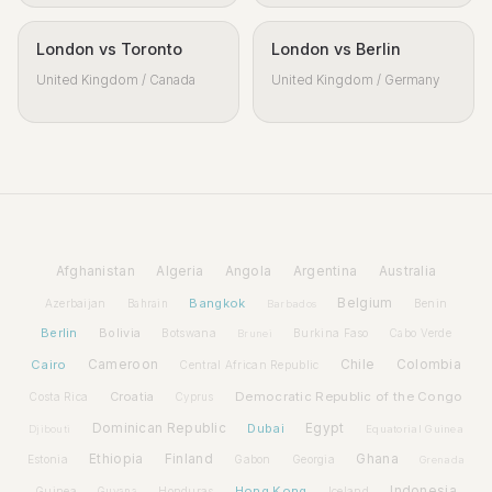
London vs Toronto
London vs Berlin
United Kingdom / Canada
United Kingdom / Germany
Afghanistan
Algeria
Angola
Argentina
Australia
Bangkok
Belgium
Azerbaijan
Benin
Bahrain
Barbados
Berlin
Bolivia
Botswana
Burkina Faso
Brunei
Cabo Verde
Cairo
Cameroon
Chile
Colombia
Central African Republic
Croatia
Democratic Republic of the Congo
Costa Rica
Cyprus
Dominican Republic
Dubai
Egypt
Djibouti
Equatorial Guinea
Ethiopia
Finland
Ghana
Estonia
Gabon
Georgia
Grenada
Hong Kong
Indonesia
Guinea
Honduras
Iceland
Guyana