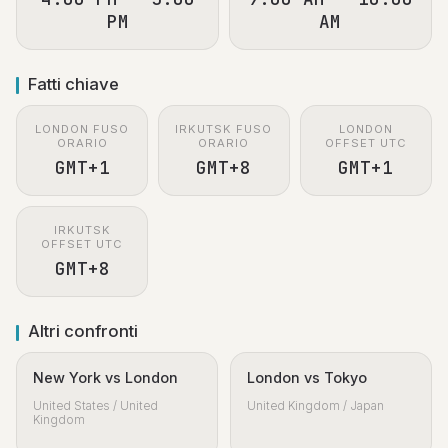
PM
AM
Fatti chiave
LONDON FUSO
IRKUTSK FUSO
LONDON
ORARIO
ORARIO
OFFSET UTC
GMT+1
GMT+8
GMT+1
IRKUTSK
OFFSET UTC
GMT+8
Altri confronti
New York vs London
London vs Tokyo
United States / United
United Kingdom / Japan
Kingdom