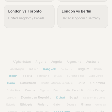
London vs Toronto
London vs Berlin
United Kingdom / Canada
United Kingdom / Germany
Afghanistan
Algeria
Angola
Argentina
Australia
Bangkok
Belgium
Azerbaijan
Benin
Bahrain
Barbados
Berlin
Bolivia
Botswana
Burkina Faso
Brunei
Cabo Verde
Cairo
Cameroon
Chile
Colombia
Central African Republic
Croatia
Democratic Republic of the Congo
Costa Rica
Cyprus
Dominican Republic
Dubai
Egypt
Djibouti
Equatorial Guinea
Ethiopia
Finland
Ghana
Estonia
Gabon
Georgia
Grenada
Hong Kong
Indonesia
Guinea
Honduras
Iceland
Guyana