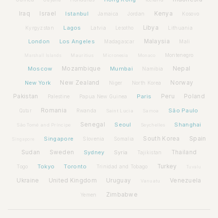
Iraq
Israel
Istanbul
Kenya
Jamaica
Jordan
Kosovo
Lagos
Libya
Kyrgyzstan
Latvia
Lithuania
Lesotho
London
Los Angeles
Malaysia
Madagascar
Mali
Montenegro
Marshall Islands
Mauritius
Micronesia
Monaco
Moscow
Mozambique
Mumbai
Nepal
Namibia
New York
New Zealand
Norway
Niger
North Korea
Pakistan
Paris
Peru
Poland
Palestine
Papua New Guinea
Romania
São Paulo
Rwanda
Qatar
Saint Lucia
Samoa
Senegal
Seoul
Shanghai
São Tomé and Príncipe
Seychelles
Spain
Singapore
South Korea
Slovenia
Somalia
Singapore
Sudan
Sweden
Sydney
Syria
Thailand
Tajikistan
Tokyo
Toronto
Turkey
Togo
Trinidad and Tobago
Tuvalu
Ukraine
United Kingdom
Uruguay
Venezuela
Vanuatu
Zimbabwe
Yemen