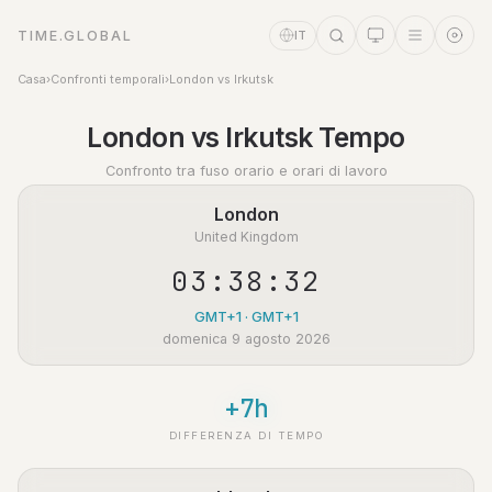
TIME.GLOBAL
IT
Casa
›
Confronti temporali
›
London vs Irkutsk
Assistente a tempo
London vs Irkutsk Tempo
Online
Confronto tra fuso orario e orari di lavoro
London
United Kingdom
03:38:33
GMT+1 · GMT+1
domenica 9 agosto 2026
+7h
DIFFERENZA DI TEMPO