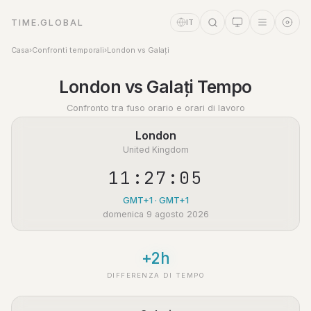
TIME.GLOBAL
IT
Casa
›
Confronti temporali
›
London vs Galați
Assistente a tempo
London vs Galați Tempo
Online
Confronto tra fuso orario e orari di lavoro
London
United Kingdom
11:27:05
GMT+1 · GMT+1
domenica 9 agosto 2026
+2h
DIFFERENZA DI TEMPO