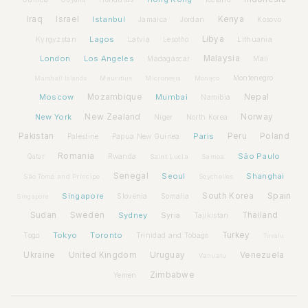
Iraq
Israel
Istanbul
Kenya
Jamaica
Jordan
Kosovo
Lagos
Libya
Kyrgyzstan
Latvia
Lithuania
Lesotho
London
Los Angeles
Malaysia
Madagascar
Mali
Montenegro
Marshall Islands
Mauritius
Micronesia
Monaco
Moscow
Mozambique
Mumbai
Nepal
Namibia
New York
New Zealand
Norway
Niger
North Korea
Pakistan
Paris
Peru
Poland
Palestine
Papua New Guinea
Romania
São Paulo
Rwanda
Qatar
Saint Lucia
Samoa
Senegal
Seoul
Shanghai
São Tomé and Príncipe
Seychelles
Spain
Singapore
South Korea
Slovenia
Somalia
Singapore
Sudan
Sweden
Sydney
Syria
Thailand
Tajikistan
Tokyo
Toronto
Turkey
Togo
Trinidad and Tobago
Tuvalu
Ukraine
United Kingdom
Uruguay
Venezuela
Vanuatu
Zimbabwe
Yemen