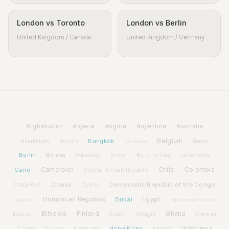
London vs Toronto
London vs Berlin
United Kingdom / Canada
United Kingdom / Germany
Afghanistan
Algeria
Angola
Argentina
Australia
Bangkok
Belgium
Azerbaijan
Benin
Bahrain
Barbados
Berlin
Bolivia
Botswana
Burkina Faso
Brunei
Cabo Verde
Cairo
Cameroon
Chile
Colombia
Central African Republic
Croatia
Democratic Republic of the Congo
Costa Rica
Cyprus
Dominican Republic
Dubai
Egypt
Djibouti
Equatorial Guinea
Ethiopia
Finland
Ghana
Estonia
Gabon
Georgia
Grenada
Hong Kong
Indonesia
Guinea
Honduras
Iceland
Guyana