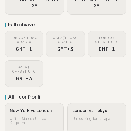
PM
PM
Fatti chiave
LONDON FUSO
GALAȚI FUSO
LONDON
ORARIO
ORARIO
OFFSET UTC
GMT+1
GMT+3
GMT+1
GALAȚI
OFFSET UTC
GMT+3
Altri confronti
New York vs London
London vs Tokyo
United States / United
United Kingdom / Japan
Kingdom