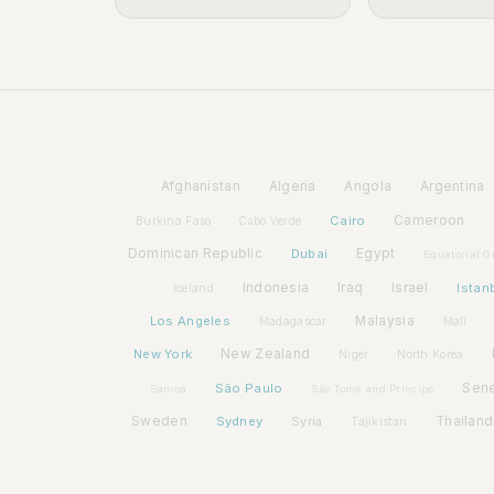
Afghanistan
Algeria
Angola
Argentina
Cairo
Cameroon
Burkina Faso
Cabo Verde
Dominican Republic
Dubai
Egypt
Equatorial G
Indonesia
Iraq
Israel
Istan
Iceland
Los Angeles
Malaysia
Madagascar
Mali
New York
New Zealand
Niger
North Korea
São Paulo
Sen
Samoa
São Tomé and Príncipe
Sweden
Sydney
Syria
Thailand
Tajikistan