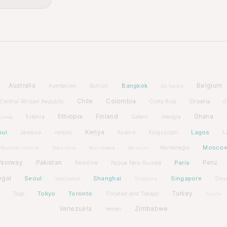
Australia
Bangkok
Belgium
Azerbaijan
Bahrain
Barbados
Chile
Colombia
Croatia
Central African Republic
Costa Rica
C
Ethiopia
Finland
Ghana
Estonia
Gabon
Georgia
uinea
bul
Kenya
Lagos
Jamaica
Jordan
Kosovo
Kyrgyzstan
L
Mosco
Montenegro
Marshall Islands
Mauritius
Micronesia
Monaco
Norway
Pakistan
Paris
Peru
Palestine
Papua New Guinea
egal
Seoul
Shanghai
Singapore
Slov
Seychelles
Singapore
Tokyo
Toronto
Turkey
Togo
Trinidad and Tobago
Tuvalu
Venezuela
Zimbabwe
Yemen