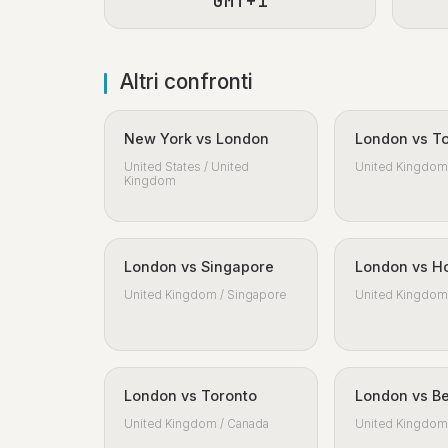
GMT+1
Altri confronti
New York vs London
London vs T
United States / United
United Kingdom 
Kingdom
London vs Singapore
London vs H
United Kingdom / Singapore
United Kingdom 
London vs Toronto
London vs Be
United Kingdom / Canada
United Kingdom