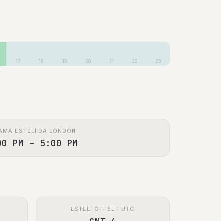
17
18
19
20
21
22
23
AMA ESTELÍ DA LONDON
00 PM – 5:00 PM
ESTELÍ OFFSET UTC