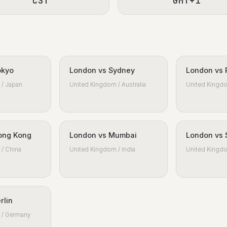
CST
GMT+1
okyo
London vs Sydney
London vs 
/ Japan
United Kingdom / Australia
United Kingdo
ong Kong
London vs Mumbai
London vs 
/ China
United Kingdom / India
United Kingdo
rlin
 / Germany