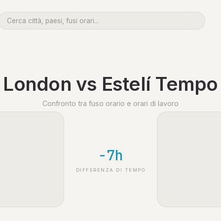
London vs Estelí Tempo
Confronto tra fuso orario e orari di lavoro
-7h
DIFFERENZA DI TEMPO