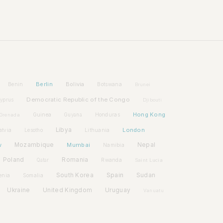
Berlin
Bolivia
Benin
Botswana
Brunei
Democratic Republic of the Congo
yprus
Djibouti
Hong Kong
Guinea
Honduras
Grenada
Guyana
Libya
London
atvia
Lithuania
Lesotho
w
Mozambique
Mumbai
Nepal
Namibia
Poland
Romania
Rwanda
Qatar
Saint Lucia
Spain
South Korea
Sudan
enia
Somalia
Ukraine
United Kingdom
Uruguay
Vanuatu