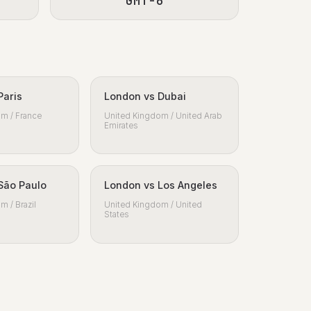
GMT-6
Paris
London vs Dubai
m / France
United Kingdom / United Arab
Emirates
São Paulo
London vs Los Angeles
m / Brazil
United Kingdom / United
States