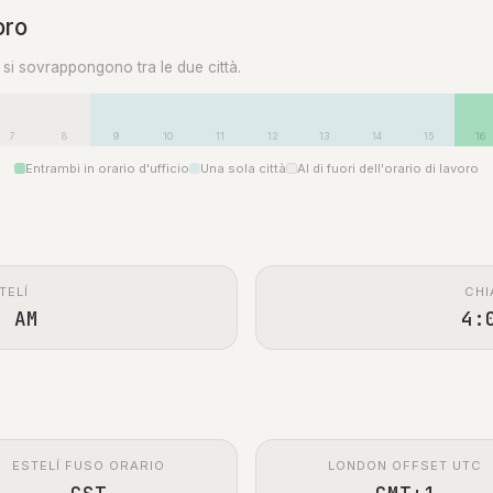
oro
0 si sovrappongono tra le due città.
7
8
9
10
11
12
13
14
15
16
Entrambi in orario d'ufficio
Una sola città
Al di fuori dell'orario di lavoro
TELÍ
CHI
0 AM
4:
ESTELÍ FUSO ORARIO
LONDON OFFSET UTC