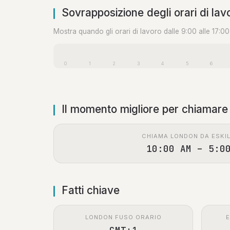
Sovrapposizione degli orari di lav
Mostra quando gli orari di lavoro dalle 9:00 alle 17:0
0
1
2
3
4
5
6
Il momento migliore per chiamare
CHIAMA LONDON DA ESKI
10:00 AM – 5:0
Fatti chiave
LONDON FUSO ORARIO
E