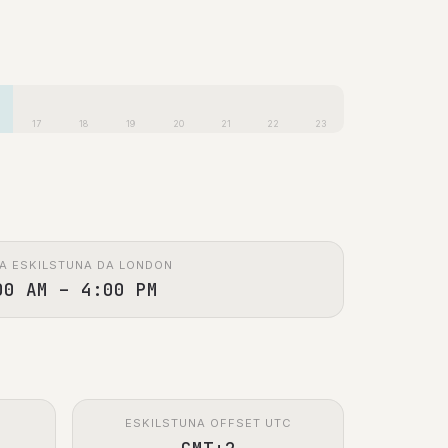
17
18
19
20
21
22
23
A ESKILSTUNA DA LONDON
00 AM – 4:00 PM
ESKILSTUNA OFFSET UTC