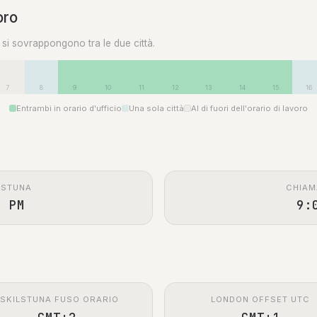
oro
0 si sovrappongono tra le due città.
7
8
9
10
11
12
13
14
15
16
Entrambi in orario d'ufficio
Una sola città
Al di fuori dell'orario di lavoro
LSTUNA
CHIAM
0 PM
9:
SKILSTUNA FUSO ORARIO
LONDON OFFSET UTC