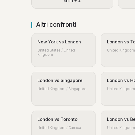
GMT+1
Altri confronti
New York vs London
London vs T
United States / United
United Kingdom 
Kingdom
London vs Singapore
London vs H
United Kingdom / Singapore
United Kingdom 
London vs Toronto
London vs Be
United Kingdom / Canada
United Kingdom