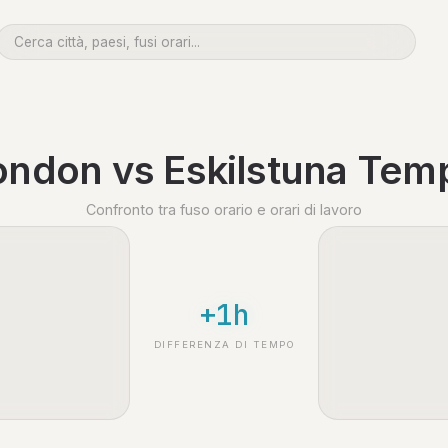
ondon vs Eskilstuna Tem
Confronto tra fuso orario e orari di lavoro
+1h
DIFFERENZA DI TEMPO