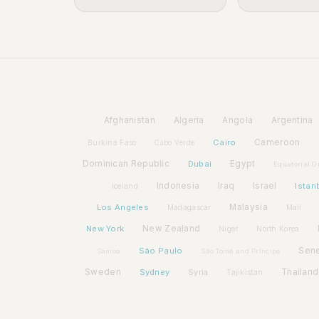
Afghanistan
Algeria
Angola
Argentina
Cairo
Cameroon
Burkina Faso
Cabo Verde
Dominican Republic
Dubai
Egypt
Equatorial G
Indonesia
Iraq
Israel
Istan
Iceland
Los Angeles
Malaysia
Madagascar
Mali
New York
New Zealand
Niger
North Korea
São Paulo
Sen
Samoa
São Tomé and Príncipe
Sweden
Sydney
Syria
Thailand
Tajikistan