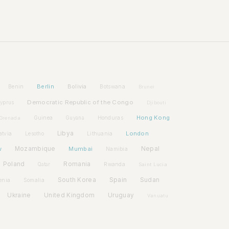
Berlin
Bolivia
Benin
Botswana
Brunei
Democratic Republic of the Congo
yprus
Djibouti
Hong Kong
Guinea
Honduras
Grenada
Guyana
Libya
London
atvia
Lithuania
Lesotho
w
Mozambique
Mumbai
Nepal
Namibia
Poland
Romania
Rwanda
Qatar
Saint Lucia
Spain
South Korea
Sudan
enia
Somalia
Ukraine
United Kingdom
Uruguay
Vanuatu