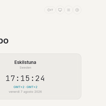
IT
po
Eskilstuna
Sweden
17:15:24
GMT+2 · GMT+2
venerdì 7 agosto 2026