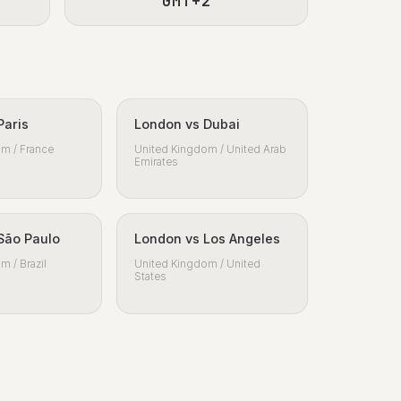
GMT+2
Paris
London vs Dubai
m / France
United Kingdom / United Arab
Emirates
São Paulo
London vs Los Angeles
m / Brazil
United Kingdom / United
States