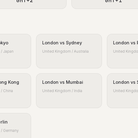
GMT+2
GMT+1
okyo
London vs Sydney
London vs 
/ Japan
United Kingdom / Australia
United Kingdo
ong Kong
London vs Mumbai
London vs 
/ China
United Kingdom / India
United Kingdo
rlin
 / Germany