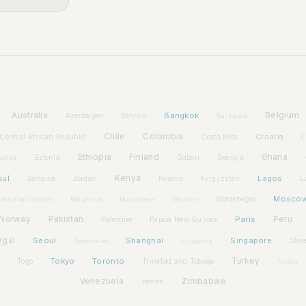
Australia
Bangkok
Belgium
Azerbaijan
Bahrain
Barbados
Chile
Colombia
Croatia
Central African Republic
Costa Rica
C
Ethiopia
Finland
Ghana
Estonia
Gabon
Georgia
uinea
bul
Kenya
Lagos
Jamaica
Jordan
Kosovo
Kyrgyzstan
L
Mosco
Montenegro
Marshall Islands
Mauritius
Micronesia
Monaco
Norway
Pakistan
Paris
Peru
Palestine
Papua New Guinea
egal
Seoul
Shanghai
Singapore
Slov
Seychelles
Singapore
Tokyo
Toronto
Turkey
Togo
Trinidad and Tobago
Tuvalu
Venezuela
Zimbabwe
Yemen