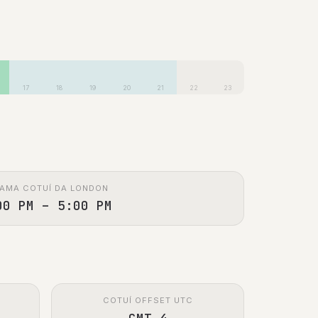
17
18
19
20
21
22
23
AMA COTUÍ DA LONDON
00 PM – 5:00 PM
COTUÍ OFFSET UTC