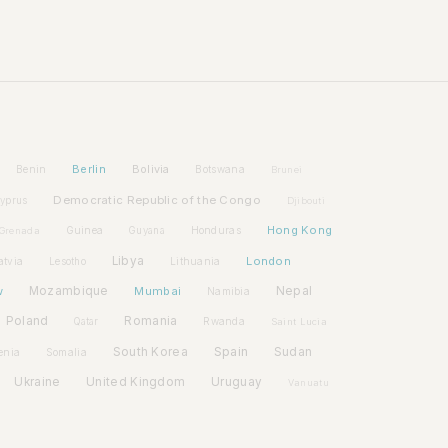
Berlin
Bolivia
Benin
Botswana
Brunei
Democratic Republic of the Congo
yprus
Djibouti
Hong Kong
Guinea
Honduras
Grenada
Guyana
Libya
London
atvia
Lithuania
Lesotho
w
Mozambique
Mumbai
Nepal
Namibia
Poland
Romania
Rwanda
Qatar
Saint Lucia
Spain
South Korea
Sudan
enia
Somalia
Ukraine
United Kingdom
Uruguay
Vanuatu