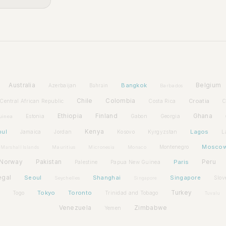
Australia
Bangkok
Belgium
Azerbaijan
Bahrain
Barbados
Chile
Colombia
Croatia
Central African Republic
Costa Rica
C
Ethiopia
Finland
Ghana
Estonia
Gabon
Georgia
uinea
bul
Kenya
Lagos
Jamaica
Jordan
Kosovo
Kyrgyzstan
L
Mosco
Montenegro
Marshall Islands
Mauritius
Micronesia
Monaco
Norway
Pakistan
Paris
Peru
Palestine
Papua New Guinea
egal
Seoul
Shanghai
Singapore
Slov
Seychelles
Singapore
Tokyo
Toronto
Turkey
Togo
Trinidad and Tobago
Tuvalu
Venezuela
Zimbabwe
Yemen