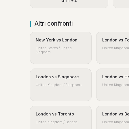
GMT+1
Altri confronti
New York vs London
London vs T
United States / United
United Kingdom 
Kingdom
London vs Singapore
London vs H
United Kingdom / Singapore
United Kingdom 
London vs Toronto
London vs Be
United Kingdom / Canada
United Kingdom