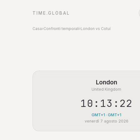
TIME.GLOBAL
Casa
›
Confronti temporali
›
London vs Cotuí
London
United Kingdom
10:13:22
GMT+1 · GMT+1
venerdì 7 agosto 2026