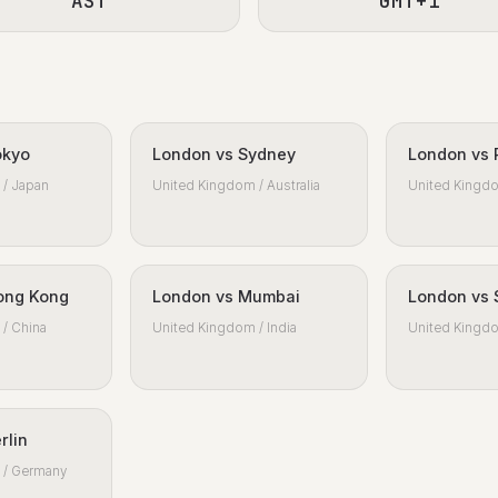
AST
GMT+1
okyo
London vs Sydney
London vs 
/ Japan
United Kingdom / Australia
United Kingdo
ong Kong
London vs Mumbai
London vs 
/ China
United Kingdom / India
United Kingdo
rlin
 / Germany