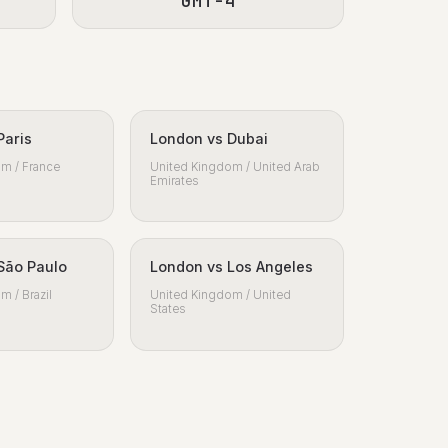
GMT-4
Paris
London vs Dubai
m / France
United Kingdom / United Arab
Emirates
São Paulo
London vs Los Angeles
m / Brazil
United Kingdom / United
States