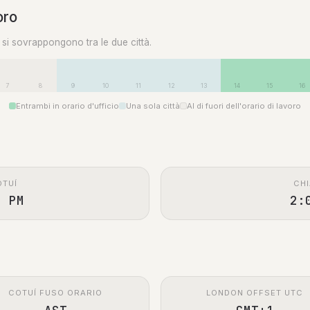
oro
0 si sovrappongono tra le due città.
7
8
9
10
11
12
13
14
15
16
Entrambi in orario d'ufficio
Una sola città
Al di fuori dell'orario di lavoro
OTUÍ
CHI
0 PM
2:
COTUÍ FUSO ORARIO
LONDON OFFSET UTC