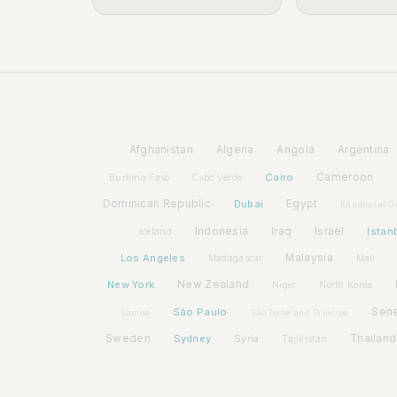
Afghanistan
Algeria
Angola
Argentina
Cairo
Cameroon
Burkina Faso
Cabo Verde
Dominican Republic
Dubai
Egypt
Equatorial G
Indonesia
Iraq
Israel
Istan
Iceland
Los Angeles
Malaysia
Madagascar
Mali
New York
New Zealand
Niger
North Korea
São Paulo
Sen
Samoa
São Tomé and Príncipe
Sweden
Sydney
Syria
Thailand
Tajikistan