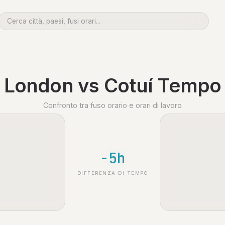
London vs Cotuí Tempo
Confronto tra fuso orario e orari di lavoro
-5h
DIFFERENZA DI TEMPO