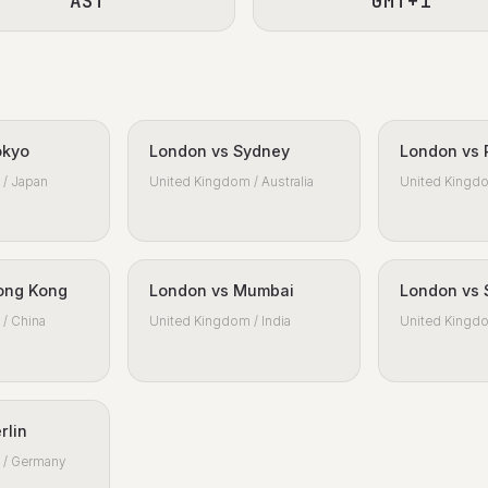
AST
GMT+1
okyo
London vs Sydney
London vs 
/ Japan
United Kingdom / Australia
United Kingdo
ong Kong
London vs Mumbai
London vs 
/ China
United Kingdom / India
United Kingdo
rlin
 / Germany