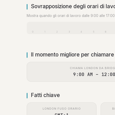
Sovrapposizione degli orari di lav
Mostra quando gli orari di lavoro dalle 9:00 alle 17:0
0
1
2
3
4
5
6
Il momento migliore per chiamare
CHIAMA LONDON DA BRID
9:00 AM – 12:0
Fatti chiave
LONDON FUSO ORARIO
B