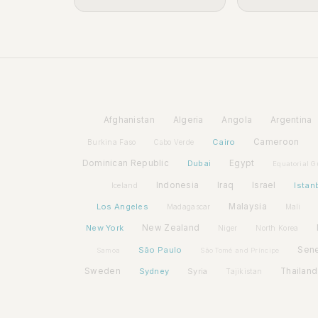
Afghanistan
Algeria
Angola
Argentina
Cairo
Cameroon
Burkina Faso
Cabo Verde
Dominican Republic
Dubai
Egypt
Equatorial G
Indonesia
Iraq
Israel
Istan
Iceland
Los Angeles
Malaysia
Madagascar
Mali
New York
New Zealand
Niger
North Korea
São Paulo
Sen
Samoa
São Tomé and Príncipe
Sweden
Sydney
Syria
Thailand
Tajikistan