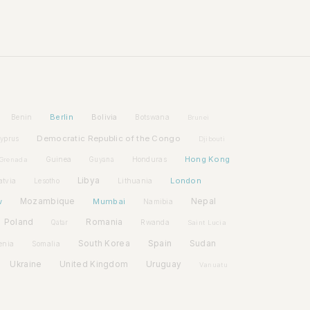
Berlin
Bolivia
Benin
Botswana
Brunei
Democratic Republic of the Congo
yprus
Djibouti
Hong Kong
Guinea
Honduras
Grenada
Guyana
Libya
London
atvia
Lithuania
Lesotho
w
Mozambique
Mumbai
Nepal
Namibia
Poland
Romania
Rwanda
Qatar
Saint Lucia
Spain
South Korea
Sudan
enia
Somalia
Ukraine
United Kingdom
Uruguay
Vanuatu