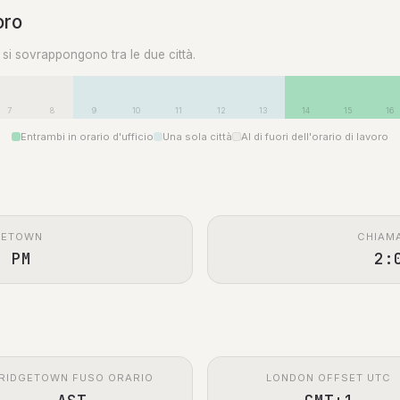
oro
0 si sovrappongono tra le due città.
7
8
9
10
11
12
13
14
15
16
Entrambi in orario d'ufficio
Una sola città
Al di fuori dell'orario di lavoro
GETOWN
CHIAM
0 PM
2:
RIDGETOWN FUSO ORARIO
LONDON OFFSET UTC