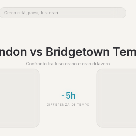
ndon vs Bridgetown Te
Confronto tra fuso orario e orari di lavoro
-5h
DIFFERENZA DI TEMPO