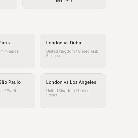
GMT-4
Paris
London vs Dubai
m / France
United Kingdom / United Arab
Emirates
São Paulo
London vs Los Angeles
m / Brazil
United Kingdom / United
States