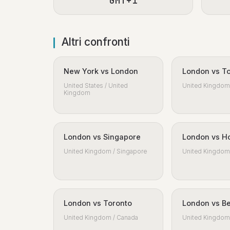
GMT+1
Altri confronti
New York vs London
London vs T
United States / United
United Kingdom 
Kingdom
London vs Singapore
London vs H
United Kingdom / Singapore
United Kingdom 
London vs Toronto
London vs Be
United Kingdom / Canada
United Kingdom