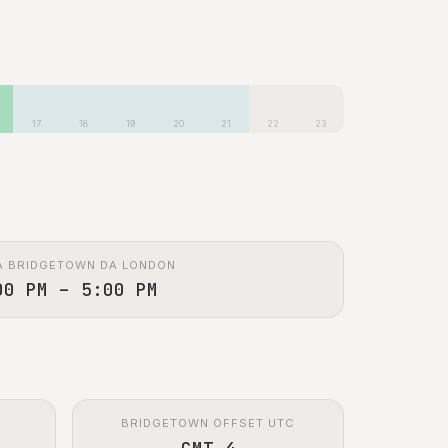
17
18
19
20
21
22
23
A BRIDGETOWN DA LONDON
00 PM – 5:00 PM
BRIDGETOWN OFFSET UTC