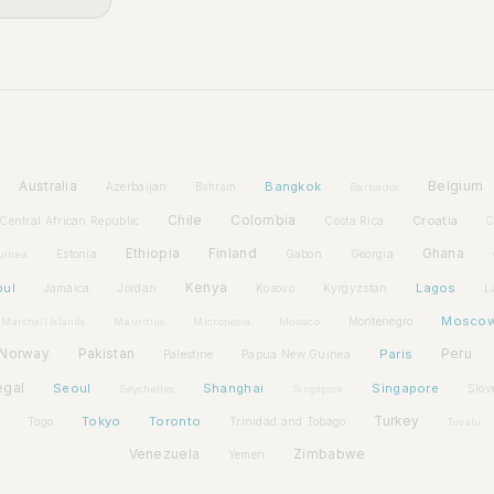
Australia
Bangkok
Belgium
Azerbaijan
Bahrain
Barbados
Chile
Colombia
Croatia
Central African Republic
Costa Rica
C
Ethiopia
Finland
Ghana
Estonia
Gabon
Georgia
uinea
bul
Kenya
Lagos
Jamaica
Jordan
Kosovo
Kyrgyzstan
L
Mosco
Montenegro
Marshall Islands
Mauritius
Micronesia
Monaco
Norway
Pakistan
Paris
Peru
Palestine
Papua New Guinea
egal
Seoul
Shanghai
Singapore
Slov
Seychelles
Singapore
Tokyo
Toronto
Turkey
Togo
Trinidad and Tobago
Tuvalu
Venezuela
Zimbabwe
Yemen