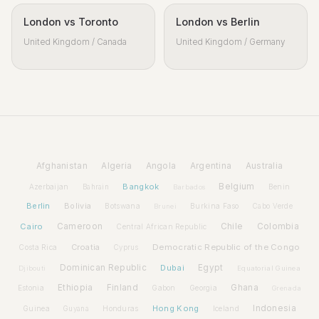
London vs Toronto
London vs Berlin
United Kingdom / Canada
United Kingdom / Germany
Afghanistan
Algeria
Angola
Argentina
Australia
Bangkok
Belgium
Azerbaijan
Benin
Bahrain
Barbados
Berlin
Bolivia
Botswana
Burkina Faso
Brunei
Cabo Verde
Cairo
Cameroon
Chile
Colombia
Central African Republic
Croatia
Democratic Republic of the Congo
Costa Rica
Cyprus
Dominican Republic
Dubai
Egypt
Djibouti
Equatorial Guinea
Ethiopia
Finland
Ghana
Estonia
Gabon
Georgia
Grenada
Hong Kong
Indonesia
Guinea
Honduras
Iceland
Guyana