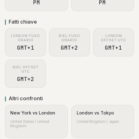
PM
PM
Fatti chiave
LONDON FUSO
BIEL FUSO
LONDON
ORARIO
ORARIO
OFFSET UTC
GMT+1
GMT+2
GMT+1
BIEL OFFSET
UTC
GMT+2
Altri confronti
New York vs London
London vs Tokyo
United States / United
United Kingdom / Japan
Kingdom