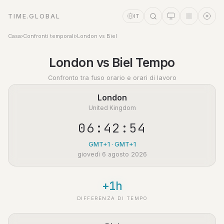
TIME.GLOBAL
IT
Casa
›
Confronti temporali
›
London vs Biel
Assistente a tempo
London vs Biel Tempo
Online
Confronto tra fuso orario e orari di lavoro
London
United Kingdom
06:42:55
GMT+1 · GMT+1
giovedì 6 agosto 2026
+1h
DIFFERENZA DI TEMPO