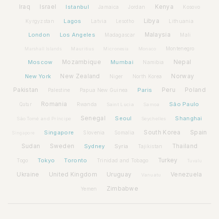
Iraq
Israel
Istanbul
Kenya
Jamaica
Jordan
Kosovo
Lagos
Libya
Kyrgyzstan
Latvia
Lithuania
Lesotho
London
Los Angeles
Malaysia
Madagascar
Mali
Montenegro
Marshall Islands
Mauritius
Micronesia
Monaco
Moscow
Mozambique
Mumbai
Nepal
Namibia
New York
New Zealand
Norway
Niger
North Korea
Pakistan
Paris
Peru
Poland
Palestine
Papua New Guinea
Romania
São Paulo
Rwanda
Qatar
Saint Lucia
Samoa
Senegal
Seoul
Shanghai
São Tomé and Príncipe
Seychelles
Spain
Singapore
South Korea
Slovenia
Somalia
Singapore
Sudan
Sweden
Sydney
Syria
Thailand
Tajikistan
Tokyo
Toronto
Turkey
Togo
Trinidad and Tobago
Tuvalu
Ukraine
United Kingdom
Uruguay
Venezuela
Vanuatu
Zimbabwe
Yemen