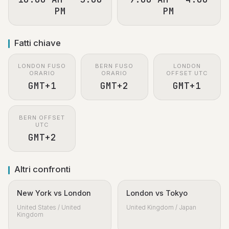
PM
PM
Fatti chiave
LONDON FUSO
BERN FUSO
LONDON
ORARIO
ORARIO
OFFSET UTC
GMT+1
GMT+2
GMT+1
BERN OFFSET
UTC
GMT+2
Altri confronti
New York vs London
London vs Tokyo
United States / United
United Kingdom / Japan
Kingdom