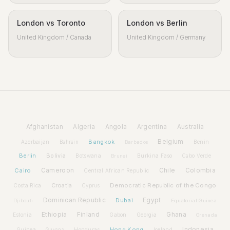
London vs Toronto
London vs Berlin
United Kingdom / Canada
United Kingdom / Germany
Afghanistan
Algeria
Angola
Argentina
Australia
Bangkok
Belgium
Azerbaijan
Benin
Bahrain
Barbados
Berlin
Bolivia
Botswana
Burkina Faso
Brunei
Cabo Verde
Cairo
Cameroon
Chile
Colombia
Central African Republic
Croatia
Democratic Republic of the Congo
Costa Rica
Cyprus
Dominican Republic
Dubai
Egypt
Djibouti
Equatorial Guinea
Ethiopia
Finland
Ghana
Estonia
Gabon
Georgia
Grenada
Hong Kong
Indonesia
Guinea
Honduras
Iceland
Guyana