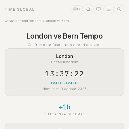
TIME.GLOBAL
IT
Casa
›
Confronti temporali
›
London vs Bern
Assistente a tempo
London vs Bern Tempo
Online
Confronto tra fuso orario e orari di lavoro
London
United Kingdom
13:37:23
GMT+1 · GMT+1
domenica 9 agosto 2026
+1h
DIFFERENZA DI TEMPO