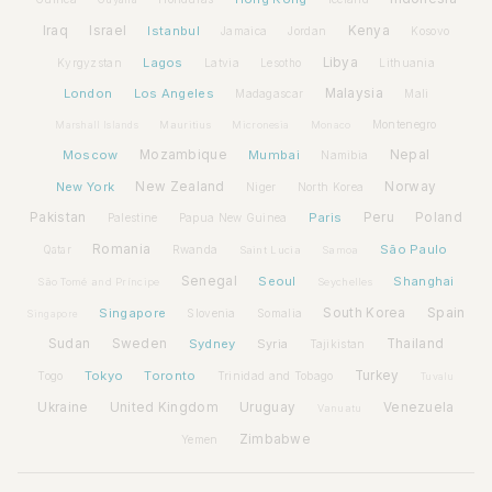
Iraq
Israel
Istanbul
Kenya
Jamaica
Jordan
Kosovo
Lagos
Libya
Kyrgyzstan
Latvia
Lithuania
Lesotho
London
Los Angeles
Malaysia
Madagascar
Mali
Montenegro
Marshall Islands
Mauritius
Micronesia
Monaco
Moscow
Mozambique
Mumbai
Nepal
Namibia
New York
New Zealand
Norway
Niger
North Korea
Pakistan
Paris
Peru
Poland
Palestine
Papua New Guinea
Romania
São Paulo
Rwanda
Qatar
Saint Lucia
Samoa
Senegal
Seoul
Shanghai
São Tomé and Príncipe
Seychelles
Spain
Singapore
South Korea
Slovenia
Somalia
Singapore
Sudan
Sweden
Sydney
Syria
Thailand
Tajikistan
Tokyo
Toronto
Turkey
Togo
Trinidad and Tobago
Tuvalu
Ukraine
United Kingdom
Uruguay
Venezuela
Vanuatu
Zimbabwe
Yemen