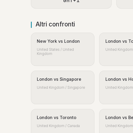
GMT+1
Altri confronti
New York vs London
London vs T
United States / United
United Kingdom 
Kingdom
London vs Singapore
London vs H
United Kingdom / Singapore
United Kingdom 
London vs Toronto
London vs Be
United Kingdom / Canada
United Kingdom