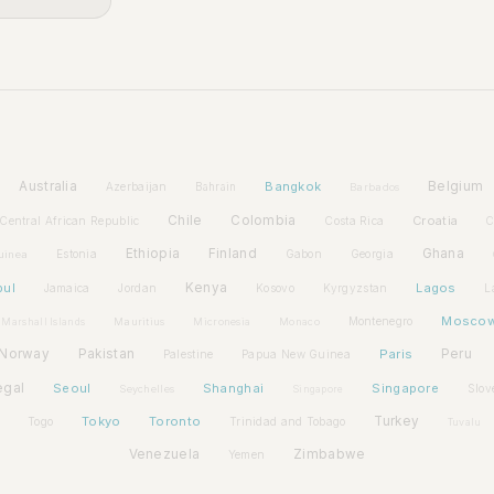
Australia
Bangkok
Belgium
Azerbaijan
Bahrain
Barbados
Chile
Colombia
Croatia
Central African Republic
Costa Rica
C
Ethiopia
Finland
Ghana
Estonia
Gabon
Georgia
uinea
bul
Kenya
Lagos
Jamaica
Jordan
Kosovo
Kyrgyzstan
L
Mosco
Montenegro
Marshall Islands
Mauritius
Micronesia
Monaco
Norway
Pakistan
Paris
Peru
Palestine
Papua New Guinea
egal
Seoul
Shanghai
Singapore
Slov
Seychelles
Singapore
Tokyo
Toronto
Turkey
Togo
Trinidad and Tobago
Tuvalu
Venezuela
Zimbabwe
Yemen