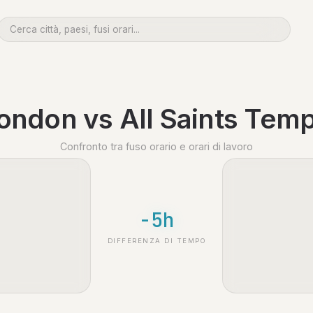
ondon vs All Saints Tem
Confronto tra fuso orario e orari di lavoro
-5h
DIFFERENZA DI TEMPO