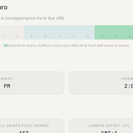
oro
0 si sovrappongono tra le due città.
7
8
9
10
11
12
13
14
15
16
Entrambi in orario d'ufficio
Una sola città
Al di fuori dell'orario di lavoro
SAINTS
CHIAM
0 PM
2:
ALL SAINTS FUSO ORARIO
LONDON OFFSET UTC