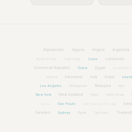
Afghanistan
Algeria
Angola
Argentina
Cairo
Cameroon
Burkina Faso
Cabo Verde
Dominican Republic
Dubai
Egypt
Equatorial G
Indonesia
Iraq
Israel
Istan
Iceland
Los Angeles
Malaysia
Madagascar
Mali
New York
New Zealand
Niger
North Korea
São Paulo
Sen
Samoa
São Tomé and Príncipe
Sweden
Sydney
Syria
Thailand
Tajikistan