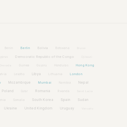
Berlin
Bolivia
Benin
Botswana
Brunei
Democratic Republic of the Congo
yprus
Djibouti
Hong Kong
Guinea
Honduras
Grenada
Guyana
Libya
London
atvia
Lithuania
Lesotho
w
Mozambique
Mumbai
Nepal
Namibia
Poland
Romania
Rwanda
Qatar
Saint Lucia
Spain
South Korea
Sudan
enia
Somalia
Ukraine
United Kingdom
Uruguay
Vanuatu