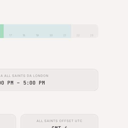
17
18
19
20
21
22
23
A ALL SAINTS DA LONDON
00 PM – 5:00 PM
ALL SAINTS OFFSET UTC