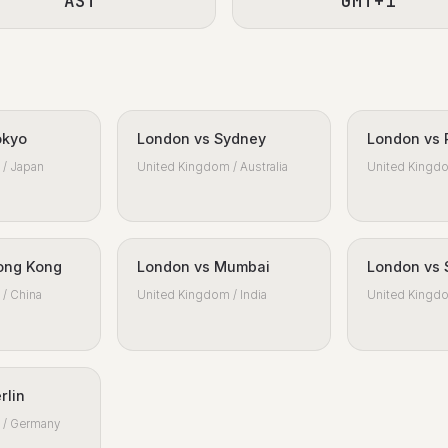
AST
GMT+1
okyo
London vs Sydney
London vs 
/ Japan
United Kingdom / Australia
United Kingdo
ong Kong
London vs Mumbai
London vs 
/ China
United Kingdom / India
United Kingdo
rlin
 / Germany