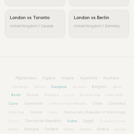
London vs Toronto
London vs Berlin
United Kingdom / Canada
United Kingdom / Germany
Afghanistan
Algeria
Angola
Argentina
Australia
Bangkok
Belgium
Azerbaijan
Benin
Bahrain
Barbados
Berlin
Bolivia
Botswana
Burkina Faso
Brunei
Cabo Verde
Cairo
Cameroon
Chile
Colombia
Central African Republic
Croatia
Democratic Republic of the Congo
Costa Rica
Cyprus
Dominican Republic
Dubai
Egypt
Djibouti
Equatorial Guinea
Ethiopia
Finland
Ghana
Estonia
Gabon
Georgia
Grenada