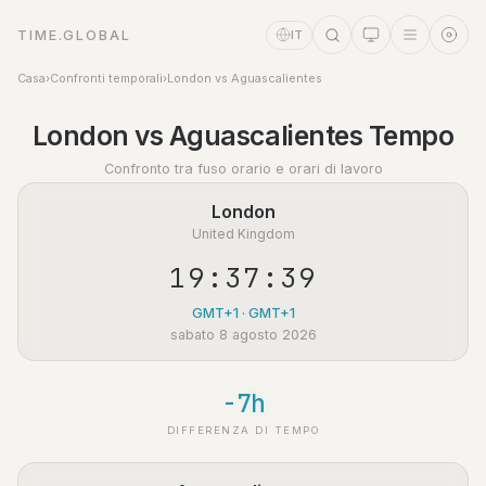
TIME.GLOBAL
IT
Casa
›
Confronti temporali
›
London vs Aguascalientes
Assistente a tempo
London vs Aguascalientes Tempo
Online
Confronto tra fuso orario e orari di lavoro
London
United Kingdom
19:37:40
GMT+1 · GMT+1
sabato 8 agosto 2026
-7h
DIFFERENZA DI TEMPO