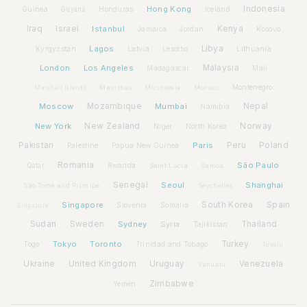
Hong Kong
Indonesia
Guinea
Honduras
Iceland
Guyana
Iraq
Israel
Istanbul
Kenya
Jamaica
Jordan
Kosovo
Lagos
Libya
Kyrgyzstan
Latvia
Lithuania
Lesotho
London
Los Angeles
Malaysia
Madagascar
Mali
Montenegro
Marshall Islands
Mauritius
Micronesia
Monaco
Moscow
Mozambique
Mumbai
Nepal
Namibia
New York
New Zealand
Norway
Niger
North Korea
Pakistan
Paris
Peru
Poland
Palestine
Papua New Guinea
Romania
São Paulo
Rwanda
Qatar
Saint Lucia
Samoa
Senegal
Seoul
Shanghai
São Tomé and Príncipe
Seychelles
Spain
Singapore
South Korea
Slovenia
Somalia
Singapore
Sudan
Sweden
Sydney
Syria
Thailand
Tajikistan
Tokyo
Toronto
Turkey
Togo
Trinidad and Tobago
Tuvalu
Ukraine
United Kingdom
Uruguay
Venezuela
Vanuatu
Zimbabwe
Yemen