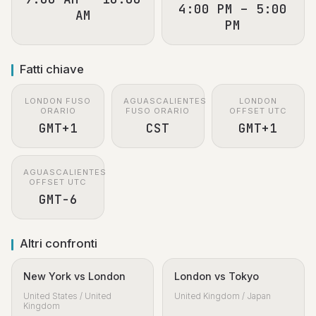
4:00 PM – 5:00
AM
PM
Fatti chiave
LONDON FUSO
AGUASCALIENTES
LONDON
ORARIO
FUSO ORARIO
OFFSET UTC
GMT+1
CST
GMT+1
AGUASCALIENTES
OFFSET UTC
GMT-6
Altri confronti
New York vs London
London vs Tokyo
United States / United
United Kingdom / Japan
Kingdom