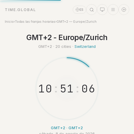
TIME.GLOBAL
ES
Inicio
›
Todas las franjas horarias
›
GMT+2 — Europe/Zurich
GMT+2 - Europe/Zurich
Asistente de tiempo
Online
GMT+2 · 20 cities ·
Switzerland
1
0
:
5
1
:
0
7
GMT+2 · GMT+2
sábado, 8 de agosto de 2026