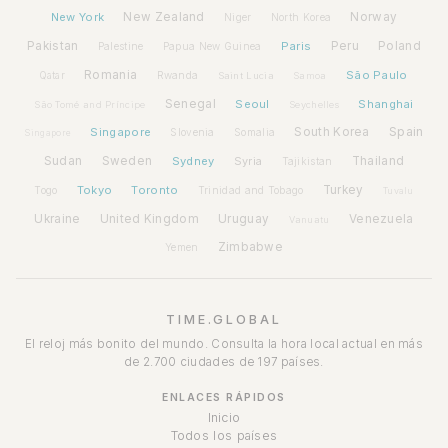
New York
New Zealand
Norway
Niger
North Korea
Pakistan
Paris
Peru
Poland
Palestine
Papua New Guinea
Romania
São Paulo
Rwanda
Qatar
Saint Lucia
Samoa
Senegal
Seoul
Shanghai
São Tomé and Príncipe
Seychelles
Spain
Singapore
South Korea
Slovenia
Somalia
Singapore
Sudan
Sweden
Sydney
Syria
Thailand
Tajikistan
Tokyo
Toronto
Turkey
Togo
Trinidad and Tobago
Tuvalu
Ukraine
United Kingdom
Uruguay
Venezuela
Vanuatu
Zimbabwe
Yemen
TIME.GLOBAL
El reloj más bonito del mundo. Consulta la hora local actual en más
de 2.700 ciudades de 197 países.
ENLACES RÁPIDOS
Inicio
Todos los países