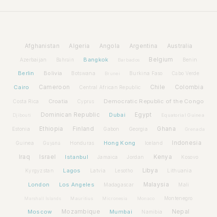
Afghanistan
Algeria
Angola
Argentina
Australia
Bangkok
Belgium
Azerbaijan
Benin
Bahrain
Barbados
Berlin
Bolivia
Botswana
Burkina Faso
Brunei
Cabo Verde
Cairo
Cameroon
Chile
Colombia
Central African Republic
Croatia
Democratic Republic of the Congo
Costa Rica
Cyprus
Dominican Republic
Dubai
Egypt
Djibouti
Equatorial Guinea
Ethiopia
Finland
Ghana
Estonia
Gabon
Georgia
Grenada
Hong Kong
Indonesia
Guinea
Honduras
Iceland
Guyana
Iraq
Israel
Istanbul
Kenya
Jamaica
Jordan
Kosovo
Lagos
Libya
Kyrgyzstan
Latvia
Lithuania
Lesotho
London
Los Angeles
Malaysia
Madagascar
Mali
Montenegro
Marshall Islands
Mauritius
Micronesia
Monaco
Moscow
Mozambique
Mumbai
Nepal
Namibia