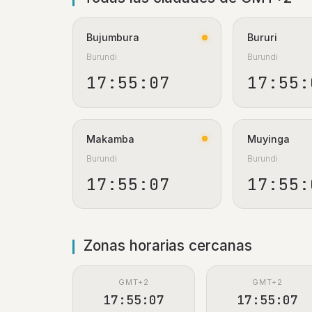
Bujumbura
Bururi
Burundi
Burundi
17:55:08
17:55:
Makamba
Muyinga
Burundi
Burundi
17:55:08
17:55:
Zonas horarias cercanas
GMT+2
GMT+2
17:55:08
17:55:08