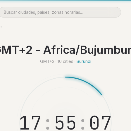
ra
MT+2 - Africa/Bujumbu
GMT+2 · 10 cities ·
Burundi
1
7
:
5
5
:
0
8