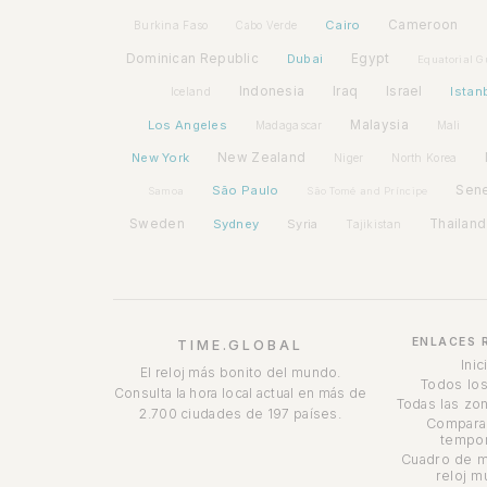
Cairo
Cameroon
Burkina Faso
Cabo Verde
Dominican Republic
Dubai
Egypt
Equatorial G
Indonesia
Iraq
Israel
Istan
Iceland
Los Angeles
Malaysia
Madagascar
Mali
New York
New Zealand
Niger
North Korea
São Paulo
Sen
Samoa
São Tomé and Príncipe
Sweden
Sydney
Syria
Thailand
Tajikistan
ENLACES 
TIME.GLOBAL
Inic
El reloj más bonito del mundo.
Todos los
Consulta la hora local actual en más de
Todas las zon
2.700 ciudades de 197 países.
Compara
tempor
Cuadro de m
reloj m