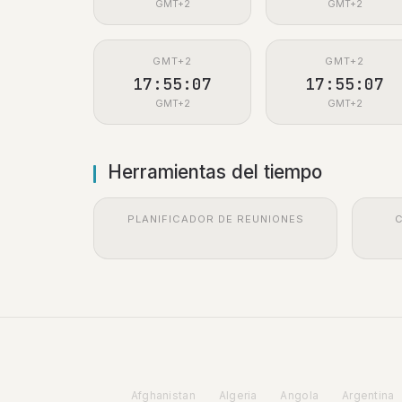
GMT+2
GMT+2
GMT+2
GMT+2
17:55:08
17:55:08
GMT+2
GMT+2
Herramientas del tiempo
PLANIFICADOR DE REUNIONES
Afghanistan
Algeria
Angola
Argentina