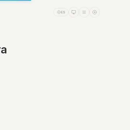
ES
ra