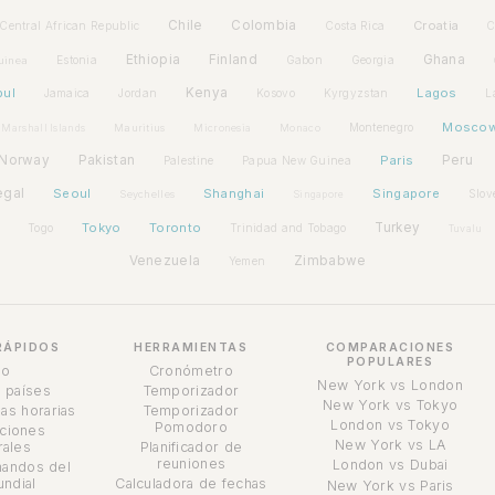
Chile
Colombia
Croatia
Central African Republic
Costa Rica
C
Ethiopia
Finland
Ghana
Estonia
Gabon
Georgia
uinea
bul
Kenya
Lagos
Jamaica
Jordan
Kosovo
Kyrgyzstan
L
Mosco
Montenegro
Marshall Islands
Mauritius
Micronesia
Monaco
Norway
Pakistan
Paris
Peru
Palestine
Papua New Guinea
egal
Seoul
Shanghai
Singapore
Slov
Seychelles
Singapore
Tokyo
Toronto
Turkey
Togo
Trinidad and Tobago
Tuvalu
Venezuela
Zimbabwe
Yemen
RÁPIDOS
HERRAMIENTAS
COMPARACIONES
POPULARES
io
Cronómetro
New York vs London
 países
Temporizador
New York vs Tokyo
as horarias
Temporizador
London vs Tokyo
Pomodoro
ciones
New York vs LA
ales
Planificador de
reuniones
London vs Dubai
andos del
undial
Calculadora de fechas
New York vs Paris