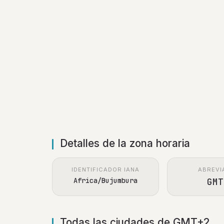
Detalles de la zona horaria
IDENTIFICADOR IANA
ABREVI
Africa/Bujumbura
GMT
Todas las ciudades de GMT+2