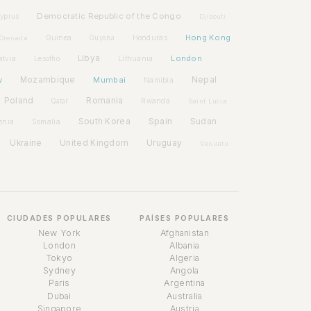
Democratic Republic of the Congo
yprus
Djibouti
Hong Kong
Guinea
Honduras
Grenada
Guyana
Libya
London
atvia
Lithuania
Lesotho
w
Mozambique
Mumbai
Nepal
Namibia
Poland
Romania
Rwanda
Qatar
Saint Lucia
Spain
South Korea
Sudan
enia
Somalia
Ukraine
United Kingdom
Uruguay
Vanuatu
CIUDADES POPULARES
PAÍSES POPULARES
New York
Afghanistan
London
Albania
Tokyo
Algeria
Sydney
Angola
Paris
Argentina
Dubai
Australia
Singapore
Austria