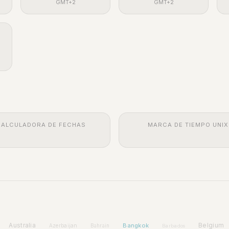
GMT+2
GMT+2
CALCULADORA DE FECHAS
MARCA DE TIEMPO UNIX
Australia
Bangkok
Belgium
Azerbaijan
Bahrain
Barbados