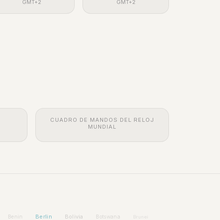
GMT+2
GMT+2
CUADRO DE MANDOS DEL RELOJ
MUNDIAL
Berlin
Bolivia
Benin
Botswana
Brunei