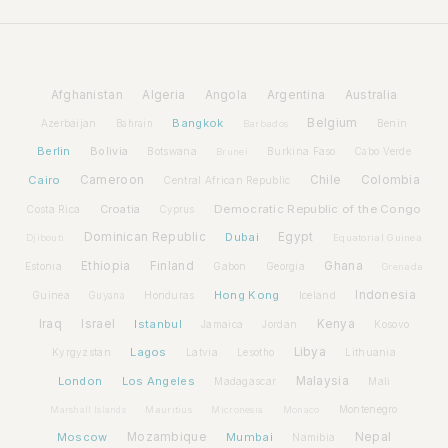
Afghanistan
Algeria
Angola
Argentina
Australia
Bangkok
Belgium
Azerbaijan
Benin
Bahrain
Barbados
Berlin
Bolivia
Botswana
Burkina Faso
Brunei
Cabo Verde
Cairo
Cameroon
Chile
Colombia
Central African Republic
Croatia
Democratic Republic of the Congo
Costa Rica
Cyprus
Dominican Republic
Dubai
Egypt
Djibouti
Equatorial Guinea
Ethiopia
Finland
Ghana
Estonia
Gabon
Georgia
Grenada
Hong Kong
Indonesia
Guinea
Honduras
Iceland
Guyana
Iraq
Israel
Istanbul
Kenya
Jamaica
Jordan
Kosovo
Lagos
Libya
Kyrgyzstan
Latvia
Lithuania
Lesotho
London
Los Angeles
Malaysia
Madagascar
Mali
Montenegro
Marshall Islands
Mauritius
Micronesia
Monaco
Moscow
Mozambique
Mumbai
Nepal
Namibia