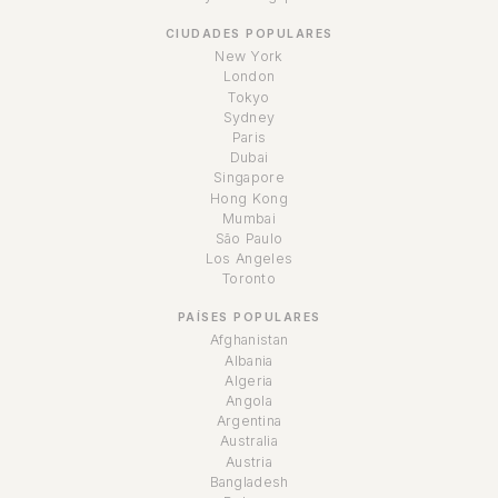
CIUDADES POPULARES
New York
London
Tokyo
Sydney
Paris
Dubai
Singapore
Hong Kong
Mumbai
São Paulo
Los Angeles
Toronto
PAÍSES POPULARES
Afghanistan
Albania
Algeria
Angola
Argentina
Australia
Austria
Bangladesh