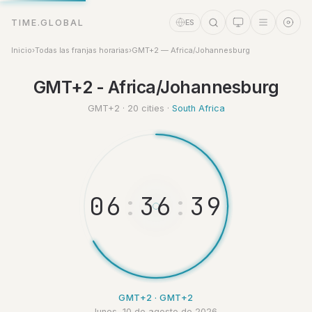
TIME.GLOBAL
ES
Inicio
›
Todas las franjas horarias
›
GMT+2 — Africa/Johannesburg
GMT+2 - Africa/Johannesburg
Asistente de tiempo
Online
GMT+2 · 20 cities ·
South Africa
0
6
:
3
6
:
4
0
GMT+2 · GMT+2
lunes, 10 de agosto de 2026