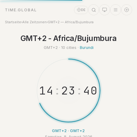
TIME.GLOBAL
DE
Startseite
›
Alle Zeitzonen
›
GMT+2 — Africa/Bujumbura
Zeitassistent
GMT+2 - Africa/Bujumbura
Online
GMT+2 · 10 cities ·
Burundi
1
4
:
2
3
:
4
0
GMT+2 · GMT+2
Samstag, 8. August 2026