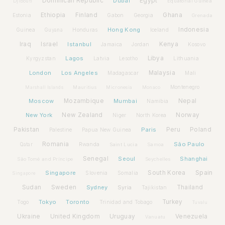
Dominican Republic
Dubai
Egypt
Djibouti
Equatorial Guinea
Ethiopia
Finland
Ghana
Estonia
Gabon
Georgia
Grenada
Hong Kong
Indonesia
Guinea
Honduras
Iceland
Guyana
Iraq
Israel
Istanbul
Kenya
Jamaica
Jordan
Kosovo
Lagos
Libya
Kyrgyzstan
Latvia
Lithuania
Lesotho
London
Los Angeles
Malaysia
Madagascar
Mali
Montenegro
Marshall Islands
Mauritius
Micronesia
Monaco
Moscow
Mozambique
Mumbai
Nepal
Namibia
New York
New Zealand
Norway
Niger
North Korea
Pakistan
Paris
Peru
Poland
Palestine
Papua New Guinea
Romania
São Paulo
Rwanda
Qatar
Saint Lucia
Samoa
Senegal
Seoul
Shanghai
São Tomé and Príncipe
Seychelles
Spain
Singapore
South Korea
Slovenia
Somalia
Singapore
Sudan
Sweden
Sydney
Syria
Thailand
Tajikistan
Tokyo
Toronto
Turkey
Togo
Trinidad and Tobago
Tuvalu
Ukraine
United Kingdom
Uruguay
Venezuela
Vanuatu