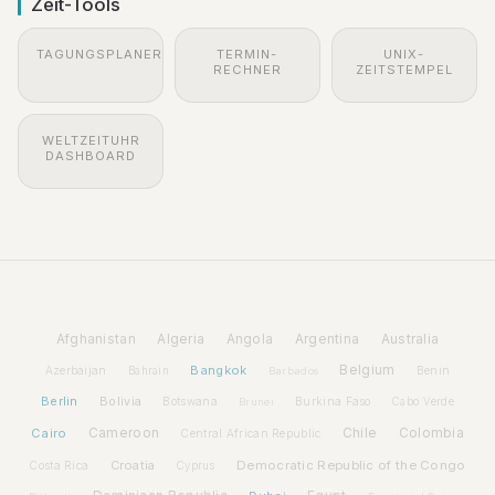
Zeit-Tools
TAGUNGSPLANER
TERMIN-
UNIX-
RECHNER
ZEITSTEMPEL
WELTZEITUHR
DASHBOARD
Afghanistan
Algeria
Angola
Argentina
Australia
Bangkok
Belgium
Azerbaijan
Benin
Bahrain
Barbados
Berlin
Bolivia
Botswana
Burkina Faso
Brunei
Cabo Verde
Cairo
Cameroon
Chile
Colombia
Central African Republic
Croatia
Democratic Republic of the Congo
Costa Rica
Cyprus