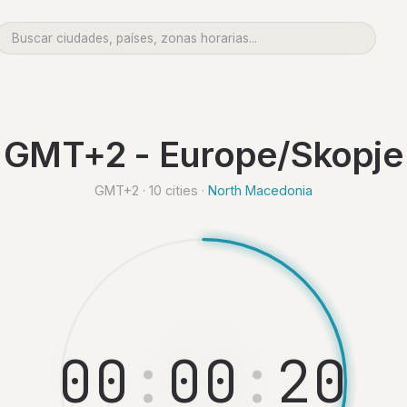
GMT+2 - Europe/Skopje
GMT+2 · 10 cities ·
North Macedonia
0
0
:
0
0
:
2
1