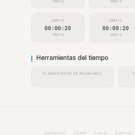
GMT+2
GMT+2
GMT+2
GMT+2
00:00:21
00:00:21
GMT+2
GMT+2
Herramientas del tiempo
PLANIFICADOR DE REUNIONES
Afghanistan
Algeria
Angola
Argentina