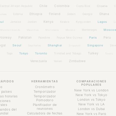
Chile
Colombia
Croatia
Central African Republic
Costa Rica
C
Ethiopia
Finland
Ghana
Estonia
Gabon
Georgia
uinea
bul
Kenya
Lagos
Jamaica
Jordan
Kosovo
Kyrgyzstan
L
Mosco
Montenegro
Marshall Islands
Mauritius
Micronesia
Monaco
Norway
Pakistan
Paris
Peru
Palestine
Papua New Guinea
egal
Seoul
Shanghai
Singapore
Slov
Seychelles
Singapore
Tokyo
Toronto
Turkey
Togo
Trinidad and Tobago
Tuvalu
Venezuela
Zimbabwe
Yemen
RÁPIDOS
HERRAMIENTAS
COMPARACIONES
POPULARES
io
Cronómetro
New York vs London
 países
Temporizador
New York vs Tokyo
as horarias
Temporizador
London vs Tokyo
Pomodoro
ciones
New York vs LA
ales
Planificador de
reuniones
London vs Dubai
andos del
undial
Calculadora de fechas
New York vs Paris