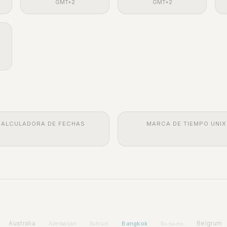
GMT+2
GMT+2
CALCULADORA DE FECHAS
MARCA DE TIEMPO UNIX
Australia
Bangkok
Belgium
Azerbaijan
Bahrain
Barbados