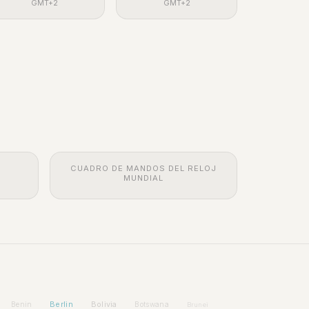
GMT+2
GMT+2
CUADRO DE MANDOS DEL RELOJ
MUNDIAL
Berlin
Bolivia
Benin
Botswana
Brunei