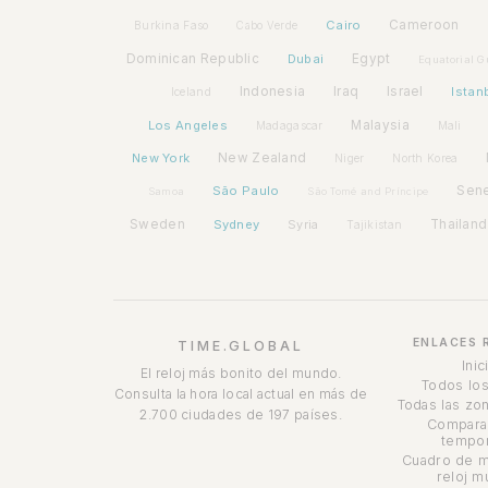
Cairo
Cameroon
Burkina Faso
Cabo Verde
Dominican Republic
Dubai
Egypt
Equatorial G
Indonesia
Iraq
Israel
Istan
Iceland
Los Angeles
Malaysia
Madagascar
Mali
New York
New Zealand
Niger
North Korea
São Paulo
Sen
Samoa
São Tomé and Príncipe
Sweden
Sydney
Syria
Thailand
Tajikistan
ENLACES 
TIME.GLOBAL
Inic
El reloj más bonito del mundo.
Todos los
Consulta la hora local actual en más de
Todas las zon
2.700 ciudades de 197 países.
Compara
tempor
Cuadro de m
reloj m