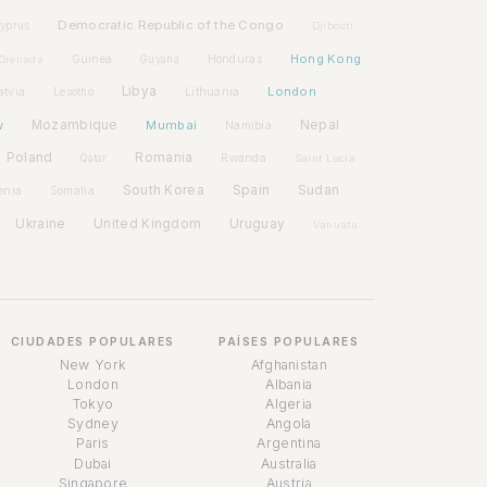
Democratic Republic of the Congo
yprus
Djibouti
Hong Kong
Guinea
Honduras
Grenada
Guyana
Libya
London
atvia
Lithuania
Lesotho
w
Mozambique
Mumbai
Nepal
Namibia
Poland
Romania
Rwanda
Qatar
Saint Lucia
Spain
South Korea
Sudan
enia
Somalia
Ukraine
United Kingdom
Uruguay
Vanuatu
CIUDADES POPULARES
PAÍSES POPULARES
New York
Afghanistan
London
Albania
Tokyo
Algeria
Sydney
Angola
Paris
Argentina
Dubai
Australia
Singapore
Austria