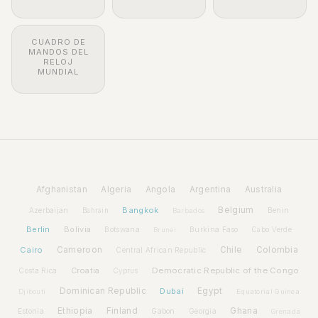
CUADRO DE
MANDOS DEL
RELOJ
MUNDIAL
Afghanistan
Algeria
Angola
Argentina
Australia
Bangkok
Belgium
Azerbaijan
Benin
Bahrain
Barbados
Berlin
Bolivia
Botswana
Burkina Faso
Brunei
Cabo Verde
Cairo
Cameroon
Chile
Colombia
Central African Republic
Croatia
Democratic Republic of the Congo
Costa Rica
Cyprus
Dominican Republic
Dubai
Egypt
Djibouti
Equatorial Guinea
Ethiopia
Finland
Ghana
Estonia
Gabon
Georgia
Grenada