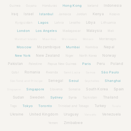
Hong Kong
Indonesia
Guinea
Honduras
Iceland
Guyana
Iraq
Israel
Istanbul
Kenya
Jamaica
Jordan
Kosovo
Lagos
Libya
Kyrgyzstan
Latvia
Lithuania
Lesotho
London
Los Angeles
Malaysia
Madagascar
Mali
Montenegro
Marshall Islands
Mauritius
Micronesia
Monaco
Moscow
Mozambique
Mumbai
Nepal
Namibia
New York
New Zealand
Norway
Niger
North Korea
Pakistan
Paris
Peru
Poland
Palestine
Papua New Guinea
Romania
São Paulo
Rwanda
Qatar
Saint Lucia
Samoa
Senegal
Seoul
Shanghai
São Tomé and Príncipe
Seychelles
Spain
Singapore
South Korea
Slovenia
Somalia
Singapore
Sudan
Sweden
Sydney
Syria
Thailand
Tajikistan
Tokyo
Toronto
Turkey
Togo
Trinidad and Tobago
Tuvalu
Ukraine
United Kingdom
Uruguay
Venezuela
Vanuatu
Zimbabwe
Yemen