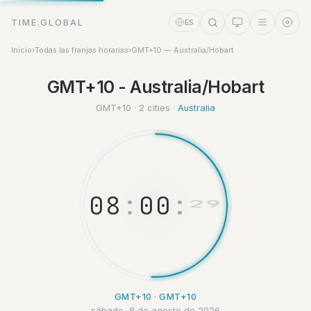
TIME.GLOBAL
ES
Inicio
›
Todas las franjas horarias
›
GMT+10 — Australia/Hobart
Asistente de tiempo
GMT+10 - Australia/Hobart
Online
GMT+10 · 2 cities ·
Australia
0
8
:
0
0
:
3
0
GMT+10 · GMT+10
sábado, 8 de agosto de 2026