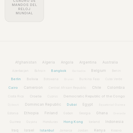
CUADRO DE
MANDOS DEL
RELOJ
MUNDIAL
Afghanistan
Algeria
Angola
Argentina
Australia
Bangkok
Belgium
Azerbaijan
Benin
Bahrain
Barbados
Berlin
Bolivia
Botswana
Burkina Faso
Brunei
Cabo Verde
Cairo
Cameroon
Chile
Colombia
Central African Republic
Croatia
Democratic Republic of the Congo
Costa Rica
Cyprus
Dominican Republic
Dubai
Egypt
Djibouti
Equatorial Guinea
Ethiopia
Finland
Ghana
Estonia
Gabon
Georgia
Grenada
Hong Kong
Indonesia
Guinea
Honduras
Iceland
Guyana
Iraq
Israel
Istanbul
Kenya
Jamaica
Jordan
Kosovo