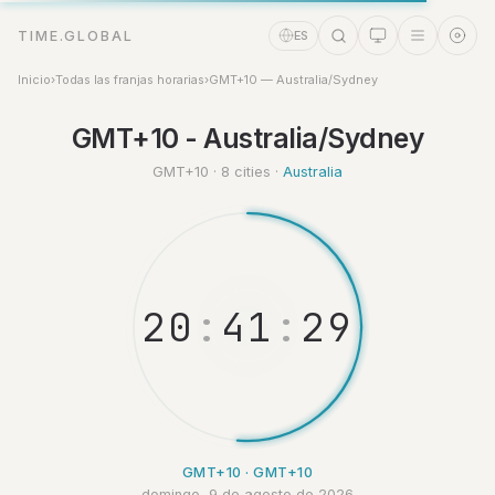
TIME.GLOBAL
ES
Inicio
›
Todas las franjas horarias
›
GMT+10 — Australia/Sydney
Asistente de tiempo
GMT+10 - Australia/Sydney
Online
GMT+10 · 8 cities ·
Australia
2
0
:
4
1
:
3
0
GMT+10 · GMT+10
domingo, 9 de agosto de 2026