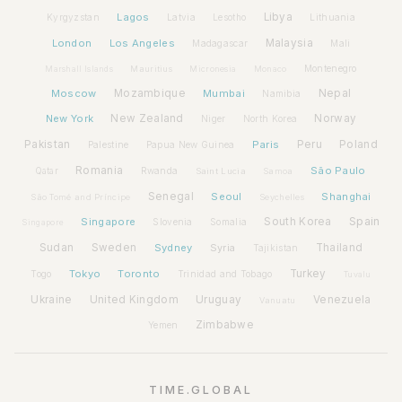
Lagos
Libya
Kyrgyzstan
Latvia
Lithuania
Lesotho
London
Los Angeles
Malaysia
Madagascar
Mali
Montenegro
Marshall Islands
Mauritius
Micronesia
Monaco
Moscow
Mozambique
Mumbai
Nepal
Namibia
New York
New Zealand
Norway
Niger
North Korea
Pakistan
Paris
Peru
Poland
Palestine
Papua New Guinea
Romania
São Paulo
Rwanda
Qatar
Saint Lucia
Samoa
Senegal
Seoul
Shanghai
São Tomé and Príncipe
Seychelles
Spain
Singapore
South Korea
Slovenia
Somalia
Singapore
Sudan
Sweden
Sydney
Syria
Thailand
Tajikistan
Tokyo
Toronto
Turkey
Togo
Trinidad and Tobago
Tuvalu
Ukraine
United Kingdom
Uruguay
Venezuela
Vanuatu
Zimbabwe
Yemen
TIME.GLOBAL