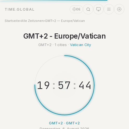
TIME.GLOBAL
DE
Startseite
›
Alle Zeitzonen
›
GMT+2 — Europe/Vatican
Zeitassistent
GMT+2 - Europe/Vatican
Online
GMT+2 · 1 cities ·
Vatican City
1
9
:
5
7
:
4
5
GMT+2 · GMT+2
Donnerstag, 6. August 2026