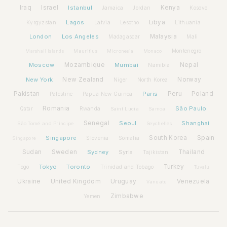
Iraq
Israel
Istanbul
Kenya
Jamaica
Jordan
Kosovo
Lagos
Libya
Kyrgyzstan
Latvia
Lithuania
Lesotho
London
Los Angeles
Malaysia
Madagascar
Mali
Montenegro
Marshall Islands
Mauritius
Micronesia
Monaco
Moscow
Mozambique
Mumbai
Nepal
Namibia
New York
New Zealand
Norway
Niger
North Korea
Pakistan
Paris
Peru
Poland
Palestine
Papua New Guinea
Romania
São Paulo
Rwanda
Qatar
Saint Lucia
Samoa
Senegal
Seoul
Shanghai
São Tomé and Príncipe
Seychelles
Spain
Singapore
South Korea
Slovenia
Somalia
Singapore
Sudan
Sweden
Sydney
Syria
Thailand
Tajikistan
Tokyo
Toronto
Turkey
Togo
Trinidad and Tobago
Tuvalu
Ukraine
United Kingdom
Uruguay
Venezuela
Vanuatu
Zimbabwe
Yemen