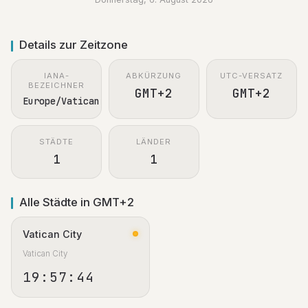
Details zur Zeitzone
IANA-
ABKÜRZUNG
UTC-VERSATZ
BEZEICHNER
GMT+2
GMT+2
Europe/Vatican
STÄDTE
LÄNDER
1
1
Alle Städte in GMT+2
Vatican City
Vatican City
19:57:45