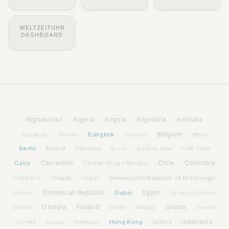
WELTZEITUHR
DASHBOARD
Afghanistan
Algeria
Angola
Argentina
Australia
Bangkok
Belgium
Azerbaijan
Benin
Bahrain
Barbados
Berlin
Bolivia
Botswana
Burkina Faso
Brunei
Cabo Verde
Cairo
Cameroon
Chile
Colombia
Central African Republic
Croatia
Democratic Republic of the Congo
Costa Rica
Cyprus
Dominican Republic
Dubai
Egypt
Djibouti
Equatorial Guinea
Ethiopia
Finland
Ghana
Estonia
Gabon
Georgia
Grenada
Hong Kong
Indonesia
Guinea
Honduras
Iceland
Guyana