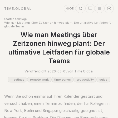
TIME.GLOBAL
DE
Startseite
›
Blog
›
Wie man Meetings über Zeitzonen hinweg plant: Der ultimative Leitfaden für
globale Teams
Wie man Meetings über
Zeitzonen hinweg plant: Der
ultimative Leitfaden für globale
Teams
Veröffentlicht 2026-03-05
von Time.Global
meetings
remote work
time zones
productivity
guide
Zeitassistent
Online
Wenn Sie schon einmal auf Ihren Kalender gestarrt und
versucht haben, einen Termin zu finden, der für Kollegen in
New York, Berlin und Singapur gleichzeitig geeignet ist,
kennen Sie das Problem. Die Planung von Besprechungen