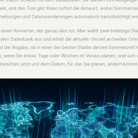
ein, und das Tool gibt Ihnen sofort die Antwort, wobei Sommerzei
hiebungen und Datumsänderungen automatisch berücksichtigt we
 einen Konverter, der genau dies tut. Man wählt zwei beliebige St
len Datenbank aus und erhält die aktuelle Uhrzeit an beiden Ort
d die Angabe, ob in einer der beiden Städte derzeit Sommerzeit he
h, wenn Sie etwas Tage oder Wochen im Voraus planen, weil sich
 zwischen jetzt und dem Datum, für das Sie planen, ändern könnte