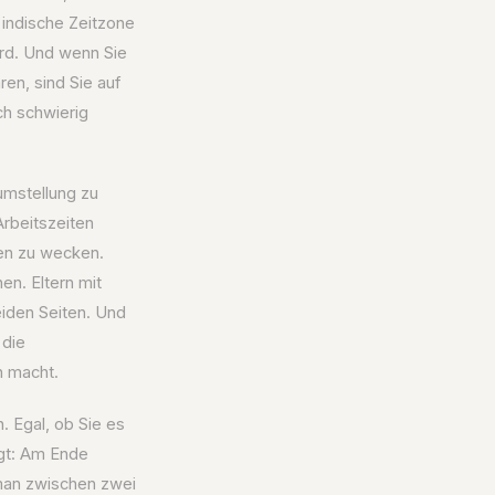
 indische Zeitzone
ird. Und wenn Sie
en, sind Sie auf
ch schwierig
umstellung zu
rbeitszeiten
en zu wecken.
en. Eltern mit
eiden Seiten. Und
 die
h macht.
n. Egal, ob Sie es
igt: Am Ende
 man zwischen zwei