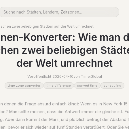
ischen zwei beliebigen Städten auf der Welt umrechnet
onen-Konverter: Wie man di
hen zwei beliebigen Städt
der Welt umrechnet
Veröffentlicht 2026-04-10
von Time.Global
time zone converter
time difference
convert time
scheduling
n denen die Frage absurd einfach klingt: Wenn es in New York 15 U
don? Man sollte meinen, dass die Antwort immer die gleiche ist. F
ig. Aber dann kommt der März, und plötzlich beträgt der Abstand f
en, bevor er sich wieder auf fünf Stunden vergrößert. Oder Sie v