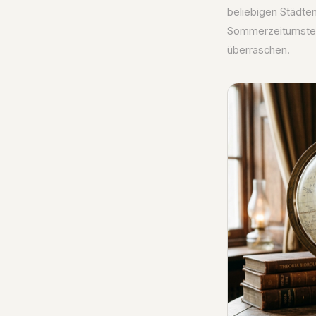
beliebigen Städte
Sommerzeitumstell
überraschen.