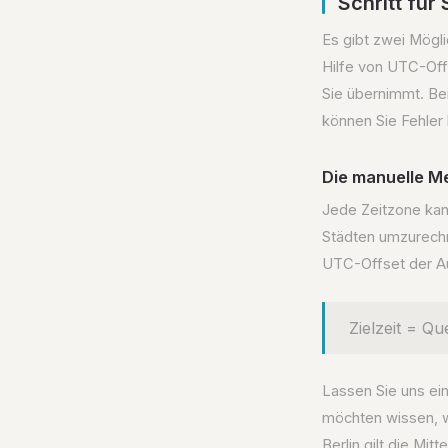
Schritt für
Es gibt zwei Mögl
Hilfe von UTC-Off
Sie übernimmt. Be
können Sie Fehler
Die manuelle 
Jede Zeitzone kan
Städten umzurechne
UTC-Offset der Au
Zielzeit = Qu
Lassen Sie uns ei
möchten wissen, wi
Berlin gilt die Mi