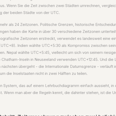
us. Wenn Sie die Zeit zwischen zwei Städten umrechnen, vergleich
g der beiden Städte von der UTC.
mehr als 24 Zeitzonen. Politische Grenzen, historische Entscheid
ngen haben die Karte in über 30 verschiedene Zeitzonen unterteil
eografische Zeitzonen erstreckt, verwendet es landesweit eine ei
(UTC+8). Indien wählte UTC+5:30 als Kompromiss zwischen seine
en. Nepal wählte UTC+5:45, vielleicht um sich von seinem riesig
e Chatham-Inseln in Neuseeland verwenden UTC+12:45. Und die Li
 nächsten übergeht - die Internationale Datumsgrenze - verläuft 
um die Inselstaaten nicht in zwei Hälften zu teilen.
ein System, das auf einem Lehrbuchdiagramm einfach aussieht, in 
st. Wenn man aber die Regeln kennt, die dahinter stehen, ist die U