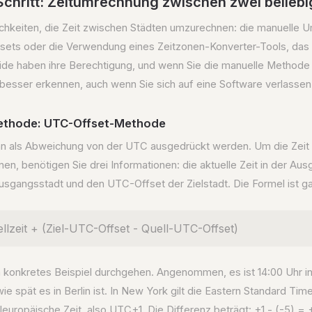
 Schritt: Zeitumrechnung zwischen zwei belieb
ichkeiten, die Zeit zwischen Städten umzurechnen: die manuelle 
sets oder die Verwendung eines Zeitzonen-Konverter-Tools, das
ide haben ihre Berechtigung, und wenn Sie die manuelle Methode
 besser erkennen, auch wenn Sie sich auf eine Software verlassen
Methode: UTC-Offset-Methode
n als Abweichung von der UTC ausgedrückt werden. Um die Zeit
n, benötigen Sie drei Informationen: die aktuelle Zeit in der Au
sgangsstadt und den UTC-Offset der Zielstadt. Die Formel ist ga
ellzeit + (Ziel-UTC-Offset - Quell-UTC-Offset)
n konkretes Beispiel durchgehen. Angenommen, es ist 14:00 Uhr i
e spät es in Berlin ist. In New York gilt die Eastern Standard Tim
tteleuropäische Zeit, also UTC+1. Die Differenz beträgt: +1 - (-5) =