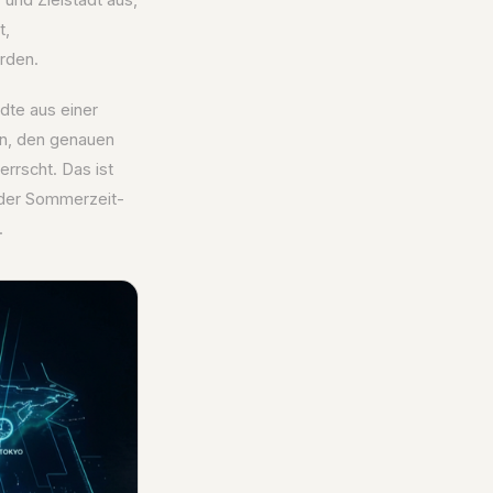
t,
rden.
ädte aus einer
en, den genauen
rrscht. Das ist
 der Sommerzeit-
.