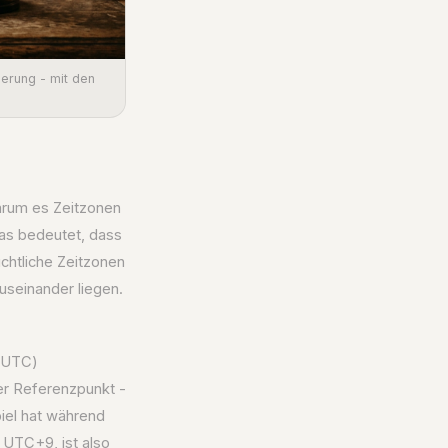
derung - mit den
warum es Zeitzonen
was bedeutet, dass
ichtliche Zeitzonen
useinander liegen.
, UTC)
er Referenzpunkt -
iel hat während
t UTC+9, ist also