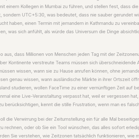
t einem Kollegen in Mumbai zu führen, und stellen fest, dass die
ist, sondern UTC+5:30, was bedeutet, dass nie sauber gerundet w
ucht haben, einen Termin mit jemandem in Kathmandu zu vereinbar
, was sich anfühlt, als würde das Universum die Dinge absichtli
 so aus, dass Millionen von Menschen jeden Tag mit der Zeitzonen
er Kontinente verstreute Teams müssen sich überschneidende A
 müssen wissen, wann sie zu Hause anrufen können, ohne jemand
en genau wissen, wann ausländische Märkte in ihrer Ortszeit öffn
sland studieren, wollen FaceTime zu einer vernünftigen Zeit auf b
inmal eine Live-Veranstaltung verpasst hat, weil er vergessen hat,
u berücksichtigen, kennt die stille Frustration, wenn man es falsc
ll die Verwirrung bei der Zeitumstellung ein für alle Mal beseitige
zu rechnen, oder ob Sie ein Tool wünschen, das alles sofort erled
rden Sie verstehen, wie Zeitzonen tatsächlich funktionieren, wie