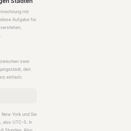
igen Städten
Umrechnung mit
 diese Aufgabe für
 verstehen,
.
 zwischen zwei
sgangsstadt, den
nz einfach:
n New York und Sie
e, also UTC-5. In
 +6 Stunden. Also