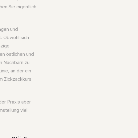
en Sie eigentlich
ungen und
t. Obwohl sich
nzige
n östlichen und
en Nachbarn zu
nie, an der ein
im Zickzackkurs
der Praxis aber
mstellung viel