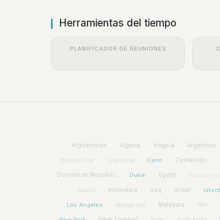
Herramientas del tiempo
PLANIFICADOR DE REUNIONES
Afghanistan
Algeria
Angola
Argentina
Cairo
Cameroon
Burkina Faso
Cabo Verde
Dominican Republic
Dubai
Egypt
Equatorial G
Indonesia
Iraq
Israel
Istan
Iceland
Los Angeles
Malaysia
Madagascar
Mali
New York
New Zealand
Niger
North Korea