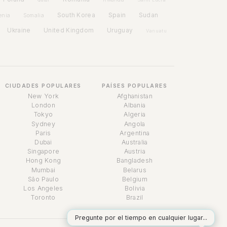
Spain
South Korea
Sudan
enia
Somalia
Ukraine
United Kingdom
Uruguay
Vanuatu
CIUDADES POPULARES
PAÍSES POPULARES
New York
Afghanistan
London
Albania
Tokyo
Algeria
Sydney
Angola
Paris
Argentina
Dubai
Australia
Singapore
Austria
Asistente de tiempo
Hong Kong
Bangladesh
Online
Mumbai
Belarus
São Paulo
Belgium
Los Angeles
Bolivia
Toronto
Brazil
Pregunte por el tiempo en cualquier lugar...