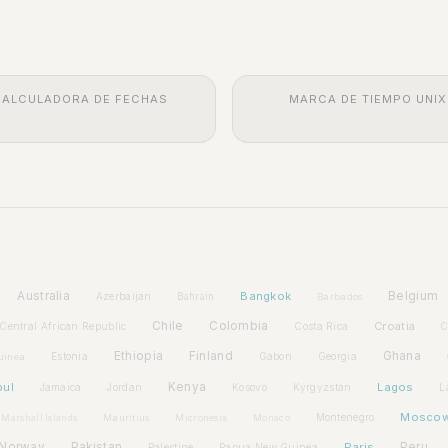
CALCULADORA DE FECHAS
MARCA DE TIEMPO UNIX
Australia
Bangkok
Belgium
Azerbaijan
Bahrain
Barbados
Chile
Colombia
Croatia
Central African Republic
Costa Rica
C
Ethiopia
Finland
Ghana
Estonia
Gabon
Georgia
uinea
bul
Kenya
Lagos
Jamaica
Jordan
Kosovo
Kyrgyzstan
L
Mosco
Montenegro
Marshall Islands
Mauritius
Micronesia
Monaco
Norway
Pakistan
Paris
Peru
Palestine
Papua New Guinea