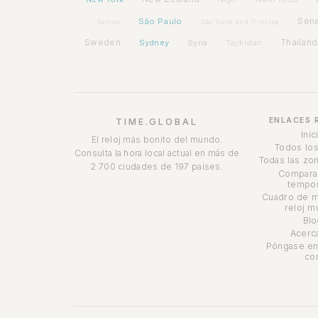
São Paulo
Sen
Samoa
São Tomé and Príncipe
Sweden
Sydney
Syria
Thailand
Tajikistan
ENLACES 
TIME.GLOBAL
Inic
El reloj más bonito del mundo.
Todos los
Consulta la hora local actual en más de
Todas las zon
2.700 ciudades de 197 países.
Compara
tempor
Cuadro de m
reloj m
Blo
Acerc
Póngase en
co