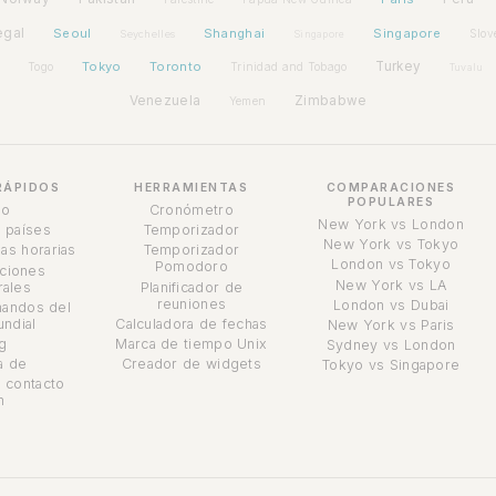
egal
Seoul
Shanghai
Singapore
Slov
Seychelles
Singapore
Tokyo
Toronto
Turkey
Togo
Trinidad and Tobago
Tuvalu
Venezuela
Zimbabwe
Yemen
RÁPIDOS
HERRAMIENTAS
COMPARACIONES
POPULARES
io
Cronómetro
New York vs London
 países
Temporizador
New York vs Tokyo
as horarias
Temporizador
London vs Tokyo
Pomodoro
ciones
New York vs LA
ales
Planificador de
reuniones
London vs Dubai
andos del
undial
Calculadora de fechas
New York vs Paris
g
Marca de tiempo Unix
Sydney vs London
a de
Creador de widgets
Tokyo vs Singapore
 contacto
n