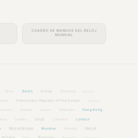
CUADRO DE MANDOS DEL RELOJ
MUNDIAL
Berlin
Bolivia
Benin
Botswana
Brunei
Democratic Republic of the Congo
yprus
Djibouti
Hong Kong
Guinea
Honduras
Grenada
Guyana
Libya
London
atvia
Lithuania
Lesotho
w
Mozambique
Mumbai
Nepal
Namibia
Poland
Romania
Rwanda
Qatar
Saint Lucia