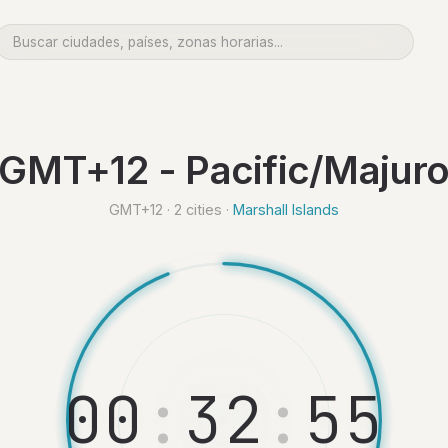
GMT+12 - Pacific/Majur
GMT+12 · 2 cities ·
Marshall Islands
0
0
:
3
2
:
5
6