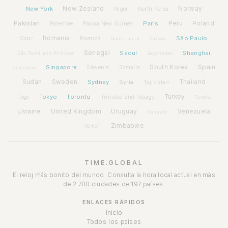
New York
New Zealand
Norway
Niger
North Korea
Pakistan
Paris
Peru
Poland
Palestine
Papua New Guinea
Romania
São Paulo
Rwanda
Qatar
Saint Lucia
Samoa
Senegal
Seoul
Shanghai
São Tomé and Príncipe
Seychelles
Spain
Singapore
South Korea
Slovenia
Somalia
Singapore
Sudan
Sweden
Sydney
Syria
Thailand
Tajikistan
Tokyo
Toronto
Turkey
Togo
Trinidad and Tobago
Tuvalu
Ukraine
United Kingdom
Uruguay
Venezuela
Vanuatu
Zimbabwe
Yemen
TIME.GLOBAL
El reloj más bonito del mundo. Consulta la hora local actual en más
de 2.700 ciudades de 197 países.
ENLACES RÁPIDOS
Inicio
Todos los países