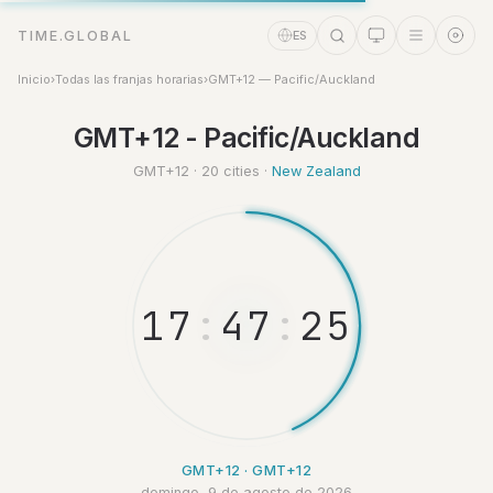
TIME.GLOBAL
ES
Inicio
›
Todas las franjas horarias
›
GMT+12 — Pacific/Auckland
GMT+12 - Pacific/Auckland
Asistente de tiempo
Online
GMT+12 · 20 cities ·
New Zealand
1
7
:
4
7
:
2
6
GMT+12 · GMT+12
domingo, 9 de agosto de 2026