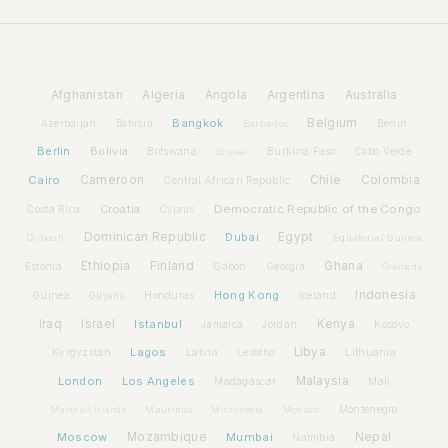
Afghanistan
Algeria
Angola
Argentina
Australia
Bangkok
Belgium
Azerbaijan
Benin
Bahrain
Barbados
Berlin
Bolivia
Botswana
Burkina Faso
Brunei
Cabo Verde
Cairo
Cameroon
Chile
Colombia
Central African Republic
Croatia
Democratic Republic of the Congo
Costa Rica
Cyprus
Dominican Republic
Dubai
Egypt
Djibouti
Equatorial Guinea
Ethiopia
Finland
Ghana
Estonia
Gabon
Georgia
Grenada
Hong Kong
Indonesia
Guinea
Honduras
Iceland
Guyana
Iraq
Israel
Istanbul
Kenya
Jamaica
Jordan
Kosovo
Lagos
Libya
Kyrgyzstan
Latvia
Lithuania
Lesotho
London
Los Angeles
Malaysia
Madagascar
Mali
Montenegro
Marshall Islands
Mauritius
Micronesia
Monaco
Moscow
Mozambique
Mumbai
Nepal
Namibia