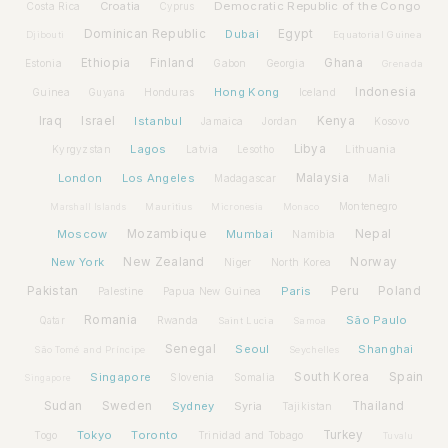
Croatia
Democratic Republic of the Congo
Costa Rica
Cyprus
Dominican Republic
Dubai
Egypt
Djibouti
Equatorial Guinea
Ethiopia
Finland
Ghana
Estonia
Gabon
Georgia
Grenada
Hong Kong
Indonesia
Guinea
Honduras
Iceland
Guyana
Iraq
Israel
Istanbul
Kenya
Jamaica
Jordan
Kosovo
Lagos
Libya
Kyrgyzstan
Latvia
Lithuania
Lesotho
London
Los Angeles
Malaysia
Madagascar
Mali
Montenegro
Marshall Islands
Mauritius
Micronesia
Monaco
Moscow
Mozambique
Mumbai
Nepal
Namibia
New York
New Zealand
Norway
Niger
North Korea
Pakistan
Paris
Peru
Poland
Palestine
Papua New Guinea
Romania
São Paulo
Rwanda
Qatar
Saint Lucia
Samoa
Senegal
Seoul
Shanghai
São Tomé and Príncipe
Seychelles
Spain
Singapore
South Korea
Slovenia
Somalia
Singapore
Sudan
Sweden
Sydney
Syria
Thailand
Tajikistan
Tokyo
Toronto
Turkey
Togo
Trinidad and Tobago
Tuvalu