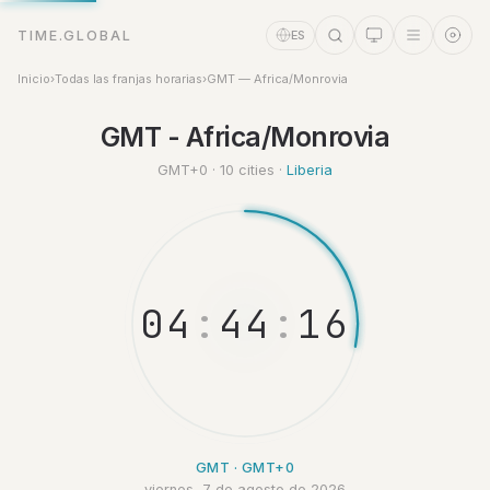
TIME.GLOBAL
ES
Inicio
›
Todas las franjas horarias
›
GMT — Africa/Monrovia
Asistente de tiempo
GMT - Africa/Monrovia
Online
GMT+0 · 10 cities ·
Liberia
0
4
:
4
4
:
1
7
GMT · GMT+0
viernes, 7 de agosto de 2026