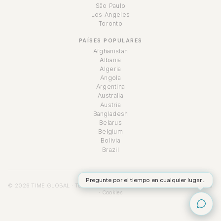
São Paulo
Los Angeles
Toronto
PAÍSES POPULARES
Afghanistan
Albania
Algeria
Angola
Argentina
Australia
Austria
Bangladesh
Belarus
Belgium
Bolivia
Brazil
Pregunte por el tiempo en cualquier lugar...
© 2026 TIME.GLOBAL · Todos los derechos reservados ·
Términos
·
Privacidad
·
Cookies