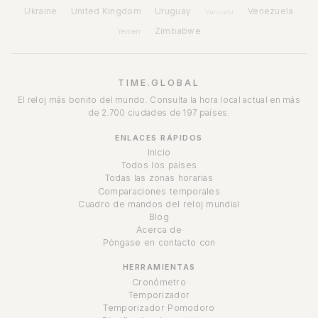
Ukraine
United Kingdom
Uruguay
Venezuela
Vanuatu
Zimbabwe
Yemen
TIME.GLOBAL
El reloj más bonito del mundo. Consulta la hora local actual en más
de 2.700 ciudades de 197 países.
ENLACES RÁPIDOS
Inicio
Todos los países
Todas las zonas horarias
Comparaciones temporales
Cuadro de mandos del reloj mundial
Blog
Acerca de
Póngase en contacto con
HERRAMIENTAS
Cronómetro
Temporizador
Temporizador Pomodoro