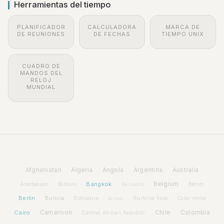
Herramientas del tiempo
PLANIFICADOR
CALCULADORA
MARCA DE
DE REUNIONES
DE FECHAS
TIEMPO UNIX
CUADRO DE
MANDOS DEL
RELOJ
MUNDIAL
Afghanistan
Algeria
Angola
Argentina
Australia
Bangkok
Belgium
Azerbaijan
Benin
Bahrain
Barbados
Berlin
Bolivia
Botswana
Burkina Faso
Brunei
Cabo Verde
Cairo
Cameroon
Chile
Colombia
Central African Republic