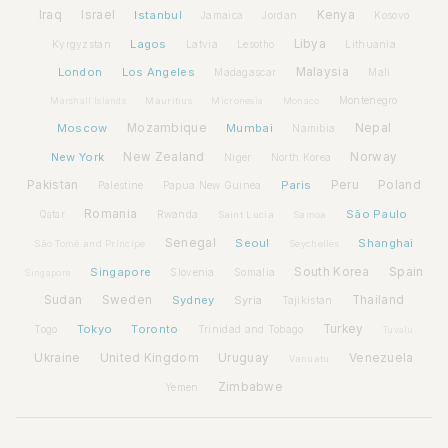
Iraq
Israel
Istanbul
Kenya
Jamaica
Jordan
Kosovo
Lagos
Libya
Kyrgyzstan
Latvia
Lithuania
Lesotho
London
Los Angeles
Malaysia
Madagascar
Mali
Montenegro
Marshall Islands
Mauritius
Micronesia
Monaco
Moscow
Mozambique
Mumbai
Nepal
Namibia
New York
New Zealand
Norway
Niger
North Korea
Pakistan
Paris
Peru
Poland
Palestine
Papua New Guinea
Romania
São Paulo
Rwanda
Qatar
Saint Lucia
Samoa
Senegal
Seoul
Shanghai
São Tomé and Príncipe
Seychelles
Spain
Singapore
South Korea
Slovenia
Somalia
Singapore
Sudan
Sweden
Sydney
Syria
Thailand
Tajikistan
Tokyo
Toronto
Turkey
Togo
Trinidad and Tobago
Tuvalu
Ukraine
United Kingdom
Uruguay
Venezuela
Vanuatu
Zimbabwe
Yemen