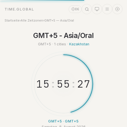
TIME.GLOBAL
DE
Startseite
›
Alle Zeitzonen
›
GMT+5 — Asia/Oral
Zeitassistent
GMT+5 - Asia/Oral
Online
GMT+5 · 1 cities ·
Kazakhstan
1
5
:
5
5
:
2
7
GMT+5 · GMT+5
Samstag, 8. August 2026