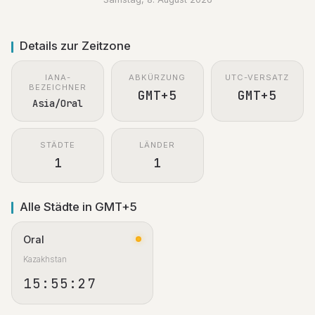
Details zur Zeitzone
IANA-
ABKÜRZUNG
UTC-VERSATZ
BEZEICHNER
GMT+5
GMT+5
Asia/Oral
STÄDTE
LÄNDER
1
1
Alle Städte in GMT+5
Oral
Kazakhstan
15:55:27