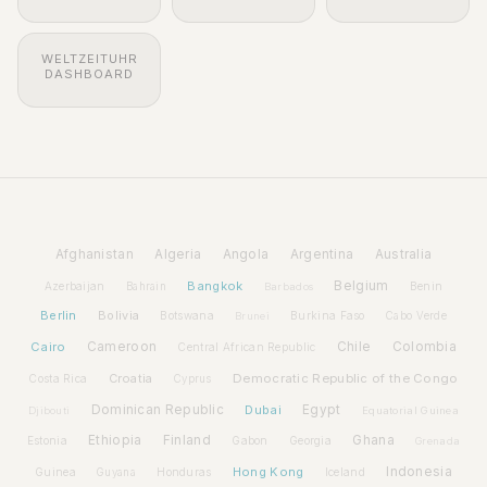
WELTZEITUHR
DASHBOARD
Afghanistan
Algeria
Angola
Argentina
Australia
Bangkok
Belgium
Azerbaijan
Benin
Bahrain
Barbados
Berlin
Bolivia
Botswana
Burkina Faso
Brunei
Cabo Verde
Cairo
Cameroon
Chile
Colombia
Central African Republic
Croatia
Democratic Republic of the Congo
Costa Rica
Cyprus
Dominican Republic
Dubai
Egypt
Djibouti
Equatorial Guinea
Ethiopia
Finland
Ghana
Estonia
Gabon
Georgia
Grenada
Hong Kong
Indonesia
Guinea
Honduras
Iceland
Guyana