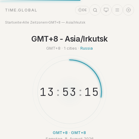
TIME.GLOBAL
DE
Startseite
›
Alle Zeitzonen
›
GMT+8 — Asia/Irkutsk
Zeitassistent
GMT+8 - Asia/Irkutsk
Online
GMT+8 · 1 cities ·
Russia
1
3
:
5
3
:
1
6
GMT+8 · GMT+8
Samstag, 8. August 2026