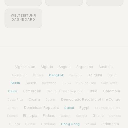
WELTZEITUHR
DASHBOARD
Afghanistan
Algeria
Angola
Argentina
Australia
Bangkok
Belgium
Azerbaijan
Benin
Bahrain
Barbados
Berlin
Bolivia
Botswana
Burkina Faso
Brunei
Cabo Verde
Cairo
Cameroon
Chile
Colombia
Central African Republic
Croatia
Democratic Republic of the Congo
Costa Rica
Cyprus
Dominican Republic
Dubai
Egypt
Djibouti
Equatorial Guinea
Ethiopia
Finland
Ghana
Estonia
Gabon
Georgia
Grenada
Hong Kong
Indonesia
Guinea
Honduras
Iceland
Guyana