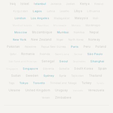
Iraq
Israel
Istanbul
Kenya
Jamaica
Jordan
Kosovo
Lagos
Libya
Kyrgyzstan
Latvia
Lithuania
Lesotho
London
Los Angeles
Malaysia
Madagascar
Mali
Montenegro
Marshall Islands
Mauritius
Micronesia
Monaco
Moscow
Mozambique
Mumbai
Nepal
Namibia
New York
New Zealand
Norway
Niger
North Korea
Pakistan
Paris
Peru
Poland
Palestine
Papua New Guinea
Romania
São Paulo
Rwanda
Qatar
Saint Lucia
Samoa
Senegal
Seoul
Shanghai
São Tomé and Príncipe
Seychelles
Spain
Singapore
South Korea
Slovenia
Somalia
Singapore
Sudan
Sweden
Sydney
Syria
Thailand
Tajikistan
Tokyo
Toronto
Turkey
Togo
Trinidad and Tobago
Tuvalu
Ukraine
United Kingdom
Uruguay
Venezuela
Vanuatu
Zimbabwe
Yemen