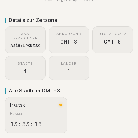
Details zur Zeitzone
IANA-
ABKÜRZUNG
UTC-VERSATZ
BEZEICHNER
GMT+8
GMT+8
Asia/Irkutsk
STÄDTE
LÄNDER
1
1
Alle Städte in GMT+8
Irkutsk
Russia
13:53:16