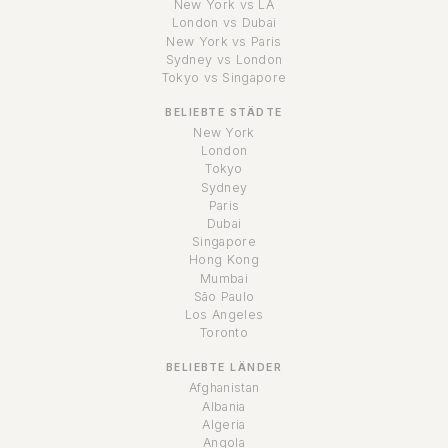
New York vs LA
London vs Dubai
New York vs Paris
Sydney vs London
Tokyo vs Singapore
BELIEBTE STÄDTE
New York
London
Tokyo
Sydney
Paris
Dubai
Singapore
Hong Kong
Mumbai
São Paulo
Los Angeles
Toronto
BELIEBTE LÄNDER
Afghanistan
Albania
Algeria
Angola