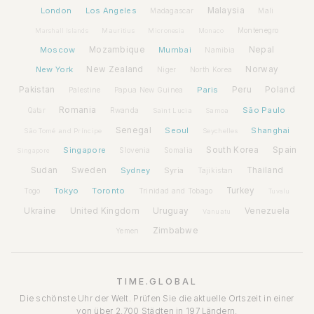
London
Los Angeles
Malaysia
Madagascar
Mali
Montenegro
Marshall Islands
Mauritius
Micronesia
Monaco
Moscow
Mozambique
Mumbai
Nepal
Namibia
New York
New Zealand
Norway
Niger
North Korea
Pakistan
Paris
Peru
Poland
Palestine
Papua New Guinea
Romania
São Paulo
Rwanda
Qatar
Saint Lucia
Samoa
Senegal
Seoul
Shanghai
São Tomé and Príncipe
Seychelles
Spain
Singapore
South Korea
Slovenia
Somalia
Singapore
Sudan
Sweden
Sydney
Syria
Thailand
Tajikistan
Tokyo
Toronto
Turkey
Togo
Trinidad and Tobago
Tuvalu
Ukraine
United Kingdom
Uruguay
Venezuela
Vanuatu
Zimbabwe
Yemen
TIME.GLOBAL
Die schönste Uhr der Welt. Prüfen Sie die aktuelle Ortszeit in einer
von über 2.700 Städten in 197 Ländern.