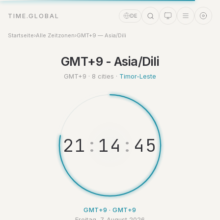
TIME.GLOBAL
DE
Startseite
›
Alle Zeitzonen
›
GMT+9 — Asia/Dili
Zeitassistent
GMT+9 - Asia/Dili
Online
GMT+9 · 8 cities ·
Timor-Leste
2
1
:
1
4
:
4
6
GMT+9 · GMT+9
Freitag, 7. August 2026