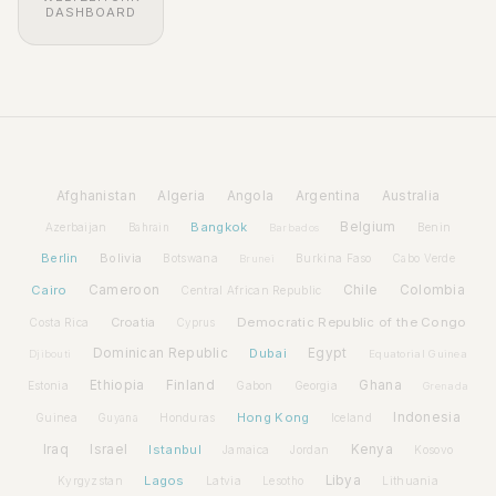
DASHBOARD
Afghanistan
Algeria
Angola
Argentina
Australia
Bangkok
Belgium
Azerbaijan
Benin
Bahrain
Barbados
Berlin
Bolivia
Botswana
Burkina Faso
Brunei
Cabo Verde
Cairo
Cameroon
Chile
Colombia
Central African Republic
Croatia
Democratic Republic of the Congo
Costa Rica
Cyprus
Dominican Republic
Dubai
Egypt
Djibouti
Equatorial Guinea
Ethiopia
Finland
Ghana
Estonia
Gabon
Georgia
Grenada
Hong Kong
Indonesia
Guinea
Honduras
Iceland
Guyana
Iraq
Israel
Istanbul
Kenya
Jamaica
Jordan
Kosovo
Lagos
Libya
Kyrgyzstan
Latvia
Lithuania
Lesotho