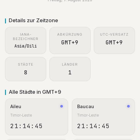
Details zur Zeitzone
IANA-
ABKÜRZUNG
UTC-VERSATZ
BEZEICHNER
GMT+9
GMT+9
Asia/Dili
STÄDTE
LÄNDER
8
1
Alle Städte in GMT+9
Aileu
Baucau
Timor-Leste
Timor-Leste
21:14:46
21:14:46