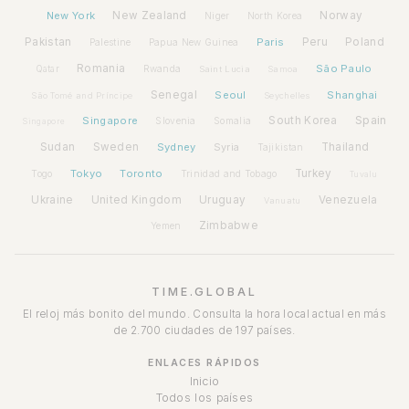
New York
New Zealand
Norway
Niger
North Korea
Pakistan
Paris
Peru
Poland
Palestine
Papua New Guinea
Romania
São Paulo
Rwanda
Qatar
Saint Lucia
Samoa
Senegal
Seoul
Shanghai
São Tomé and Príncipe
Seychelles
Spain
Singapore
South Korea
Slovenia
Somalia
Singapore
Sudan
Sweden
Sydney
Syria
Thailand
Tajikistan
Tokyo
Toronto
Turkey
Togo
Trinidad and Tobago
Tuvalu
Ukraine
United Kingdom
Uruguay
Venezuela
Vanuatu
Zimbabwe
Yemen
TIME.GLOBAL
El reloj más bonito del mundo. Consulta la hora local actual en más
de 2.700 ciudades de 197 países.
ENLACES RÁPIDOS
Inicio
Todos los países