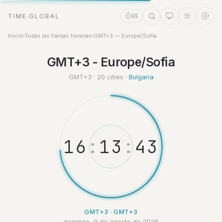
TIME.GLOBAL
ES
Inicio
›
Todas las franjas horarias
›
GMT+3 — Europe/Sofia
GMT+3 - Europe/Sofia
Asistente de tiempo
Online
GMT+3 · 20 cities ·
Bulgaria
1
6
:
1
3
:
4
4
GMT+3 · GMT+3
domingo, 9 de agosto de 2026