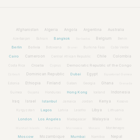
Afghanistan
Algeria
Angola
Argentina
Australia
Bangkok
Belgium
Azerbaijan
Benin
Bahrain
Barbados
Berlin
Bolivia
Botswana
Burkina Faso
Brunei
Cabo Verde
Cairo
Cameroon
Chile
Colombia
Central African Republic
Croatia
Democratic Republic of the Congo
Costa Rica
Cyprus
Dominican Republic
Dubai
Egypt
Djibouti
Equatorial Guinea
Ethiopia
Finland
Ghana
Estonia
Gabon
Georgia
Grenada
Hong Kong
Indonesia
Guinea
Honduras
Iceland
Guyana
Iraq
Israel
Istanbul
Kenya
Jamaica
Jordan
Kosovo
Lagos
Libya
Kyrgyzstan
Latvia
Lithuania
Lesotho
London
Los Angeles
Malaysia
Madagascar
Mali
Montenegro
Marshall Islands
Mauritius
Micronesia
Monaco
Moscow
Mozambique
Mumbai
Nepal
Namibia