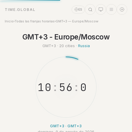
TIME.GLOBAL
ES
Inicio
›
Todas las franjas horarias
›
GMT+3 — Europe/Moscow
GMT+3 - Europe/Moscow
Asistente de tiempo
Online
GMT+3 · 20 cities ·
Russia
1
0
:
5
6
:
0
3
GMT+3 · GMT+3
domingo, 9 de agosto de 2026