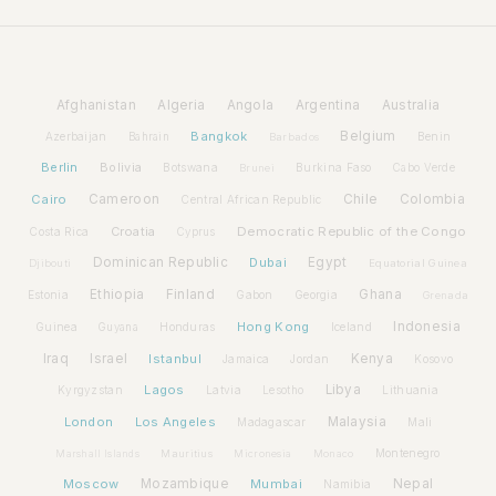
Afghanistan
Algeria
Angola
Argentina
Australia
Bangkok
Belgium
Azerbaijan
Benin
Bahrain
Barbados
Berlin
Bolivia
Botswana
Burkina Faso
Brunei
Cabo Verde
Cairo
Cameroon
Chile
Colombia
Central African Republic
Croatia
Democratic Republic of the Congo
Costa Rica
Cyprus
Dominican Republic
Dubai
Egypt
Djibouti
Equatorial Guinea
Ethiopia
Finland
Ghana
Estonia
Gabon
Georgia
Grenada
Hong Kong
Indonesia
Guinea
Honduras
Iceland
Guyana
Iraq
Israel
Istanbul
Kenya
Jamaica
Jordan
Kosovo
Lagos
Libya
Kyrgyzstan
Latvia
Lithuania
Lesotho
London
Los Angeles
Malaysia
Madagascar
Mali
Montenegro
Marshall Islands
Mauritius
Micronesia
Monaco
Moscow
Mozambique
Mumbai
Nepal
Namibia