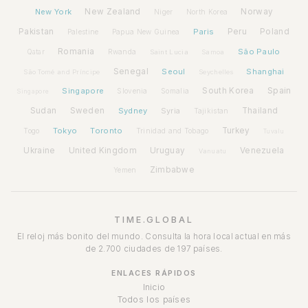
New York
New Zealand
Norway
Niger
North Korea
Pakistan
Paris
Peru
Poland
Palestine
Papua New Guinea
Romania
São Paulo
Rwanda
Qatar
Saint Lucia
Samoa
Senegal
Seoul
Shanghai
São Tomé and Príncipe
Seychelles
Spain
Singapore
South Korea
Slovenia
Somalia
Singapore
Sudan
Sweden
Sydney
Syria
Thailand
Tajikistan
Tokyo
Toronto
Turkey
Togo
Trinidad and Tobago
Tuvalu
Ukraine
United Kingdom
Uruguay
Venezuela
Vanuatu
Zimbabwe
Yemen
TIME.GLOBAL
El reloj más bonito del mundo. Consulta la hora local actual en más
de 2.700 ciudades de 197 países.
ENLACES RÁPIDOS
Inicio
Todos los países