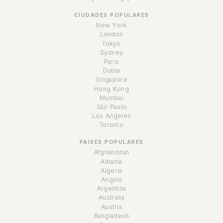
CIUDADES POPULARES
New York
London
Tokyo
Sydney
Paris
Dubai
Singapore
Hong Kong
Mumbai
São Paulo
Los Angeles
Toronto
PAÍSES POPULARES
Afghanistan
Albania
Algeria
Angola
Argentina
Australia
Austria
Bangladesh